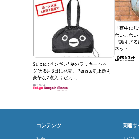
「夜中に見
わいこわい
〝謎すぎる顔
ネット
Suicaのペンギン"夏のラッキーバッ
グ"が8月8日に発売。Pensta史上最も
豪華な7点入りだよ~。
コンテンツ
関連サ
社会
J-CAS