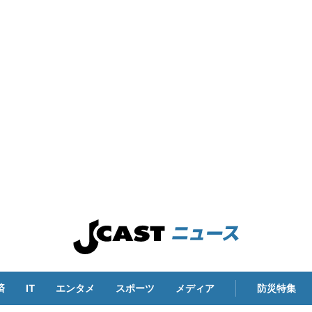
済
IT
エンタメ
スポーツ
メディア
防災特集