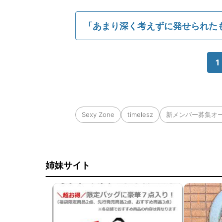
「あまり深く考えずに発せられたも
1
Sexy Zone
timelesz
新メンバー募集オ
姉妹サイト