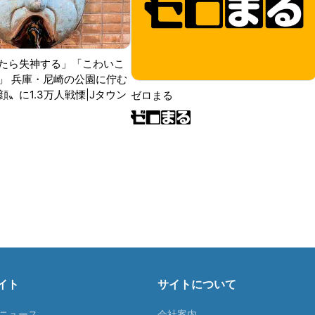
たら失神する」「こわいこ
」 兵庫・尼崎の公園に佇む
〟に1.3万人戦慄|Jタウン
ゼロまる
イト
サイトについて
Tニュース
会社案内