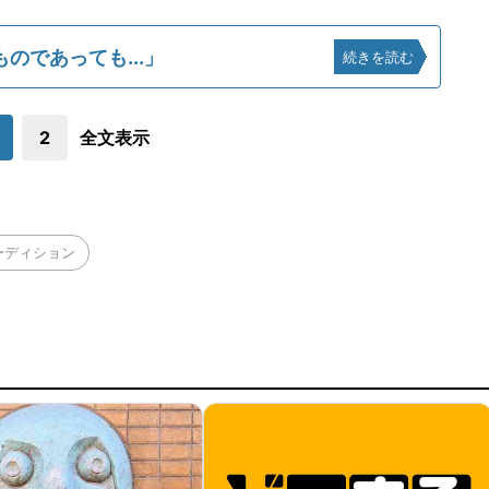
のであっても...」
続きを読む
2
全文表示
ーディション