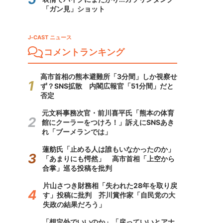
「ガン見」ショット
J-CAST ニュース
コメントランキング
高市首相の熊本避難所「3分間」しか視察せ
ず？SNS拡散 内閣広報官「51分間」だと
否定
元文科事務次官・前川喜平氏「熊本の体育
館にクーラーをつけろ！」訴えにSNSあき
れ「ブーメランでは」
蓮舫氏「止める人は誰もいなかったのか」
「あまりにも愕然」 高市首相「上空から
合掌」巡る投稿を批判
片山さつき財務相「失われた28年を取り戻
す」投稿に批判 芥川賞作家「自民党の大
失政の結果だろう」
「想定外でいいのか」「戻っていいとアナ