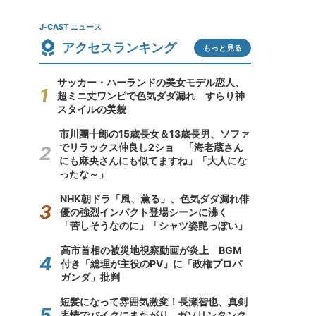
J-CAST ニュース
アクセスランキング
もっと見る
サッカー・ハーランドの美女モデル恋人、
超ミニ丈ワンピで色気ダダ漏れ すらり神
スタイルの美貌
市川團十郎の15歳長女＆13歳長男、ソファ
でリラックス仲良し2ショ 「海老蔵さん
にも麻央さんにも似てますね」「大人にな
ったな～」
NHK朝ドラ「風、薫る」、色気ダダ漏れ俳
優の強烈インパクト登場シーンに沸く
「苦しそうなのに」「シャツ姿艶っぽい」
高市首相の被災地視察動画が炎上 BGM
付き「総理が主役のPV」に「政権プロパ
ガンダ」批判
短髪になって雰囲気激変！長瀬智也、真剣
表情でバイクにまたがり...ガソリンタンク