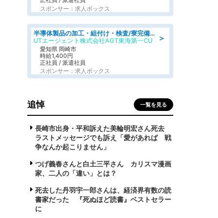
スポンサー：求人ボックス
半導体製品の加工・組付け・検査/寮完備/日勤/日払い/工場・製造
＞
UTエージェント株式会社AGT東海第一CU
愛知県 岡崎市
時給1,400円
正社員 / 派遣社員
スポンサー：求人ボックス
追悼
一覧を見る
長崎市出身・平和訴えた美輪明宏さん死去
ラストメッセージでも訴え「愛があれば 戦
争なんか起こりません」
つげ義春さんと白土三平さん カリスマ漫画
家、二人の「違い」とは？
死去した丹羽宇一郎さんは、経済界有数の読
書家だった 『死ぬほど読書』ベストセラー
に