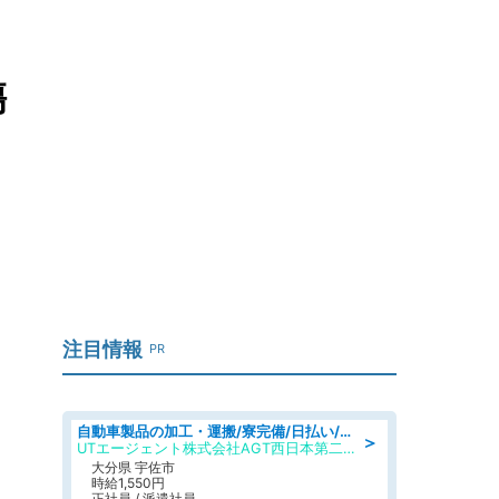
傷
注目情報
PR
自動車製品の加工・運搬/寮完備/日払い/工場・製造
＞
UTエージェント株式会社AGT西日本第二CU
大分県 宇佐市
時給1,550円
正社員 / 派遣社員