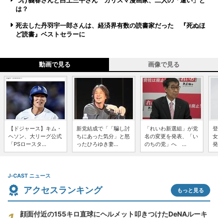
つげ義春さんと白土三平さん カリスマ漫画家、二人の「違い」と
は？
死去した丹羽宇一郎さんは、経済界有数の読書家だった 『死ぬほ
ど読書』ベストセラーに
動画で見る
画像で見る
【ドジャース】キム・
新党結成で「「騙し討
「れいわ新選組」が党
登
ヘソン、大リーグ公式
ちにあった気分」と怒
名の変更を発表、「い
女
「PSロースタ...
ったひろゆき妻...
のちの党」へ ...
発
J-CAST ニュース
アクセスランキング
もっと見る
顔面付近の155キロ直球にヘルメット叩きつけたDeNAルーキ