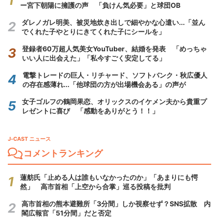
ー宮下朝陽に擁護の声 「負けん気必要」と球団OB
ダレノガレ明美、被災地炊き出しで細やかな心遣い...「並ん
でくれた子やとりにきてくれた子にシールを」
登録者60万超人気美女YouTuber、結婚を発表 「めっちゃ
いい人に出会えた」「私今すごく安定してる」
電撃トレードの巨人・リチャード、ソフトバンク・秋広優人
の存在感薄れ...「他球団の方が出場機会ある」の声が
女子ゴルフの鶴岡果恋、オリックスのイケメン夫から貴重プ
レゼントに喜び 「感動をありがとう！！」
J-CAST ニュース
コメントランキング
蓮舫氏「止める人は誰もいなかったのか」「あまりにも愕
然」 高市首相「上空から合掌」巡る投稿を批判
高市首相の熊本避難所「3分間」しか視察せず？SNS拡散 内
閣広報官「51分間」だと否定