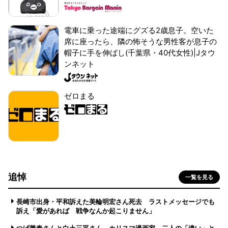
電車に乗った途端にグズる2歳息子。空いた
席に座ったら、隣の怖そうな男性客が息子の
帽子に手を伸ばし(千葉県・40代女性)|Jタウ
ンネット
ゼロまる
追悼
一覧を見る
長崎市出身・平和訴えた美輪明宏さん死去 ラストメッセージでも
訴え「愛があれば 戦争なんか起こりません」