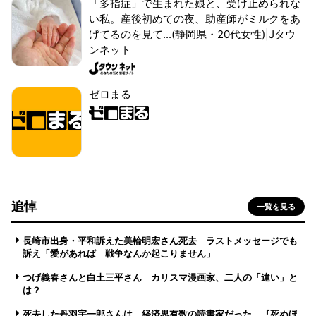
「多指症」で生まれた娘と、受け止められな
い私。産後初めての夜、助産師がミルクをあ
げてるのを見て...(静岡県・20代女性)|Jタウ
ンネット
ゼロまる
追悼
一覧を見る
長崎市出身・平和訴えた美輪明宏さん死去 ラストメッセージでも
訴え「愛があれば 戦争なんか起こりません」
つげ義春さんと白土三平さん カリスマ漫画家、二人の「違い」と
は？
死去した丹羽宇一郎さんは、経済界有数の読書家だった 『死ぬほ