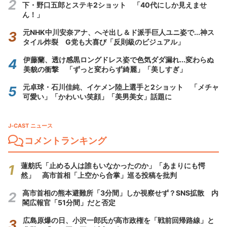
下・野口五郎とステキ2ショット 「40代にしか見えませ
ん！」
元NHK中川安奈アナ、へそ出し＆ド派手巨人ユニ姿で...神ス
タイル炸裂 G党も大喜び「反則級のビジュアル」
伊藤蘭、透け感黒ロングドレス姿で色気ダダ漏れ...変わらぬ
美貌の衝撃 「ずっと変わらず綺麗」「美しすぎ」
元卓球・石川佳純、イケメン陸上選手と2ショット 「メチャ
可愛い」「かわいい笑顔」「美男美女」話題に
J-CAST ニュース
コメントランキング
蓮舫氏「止める人は誰もいなかったのか」「あまりにも愕
然」 高市首相「上空から合掌」巡る投稿を批判
高市首相の熊本避難所「3分間」しか視察せず？SNS拡散 内
閣広報官「51分間」だと否定
広島原爆の日、小沢一郎氏が高市政権を「戦前回帰路線」と