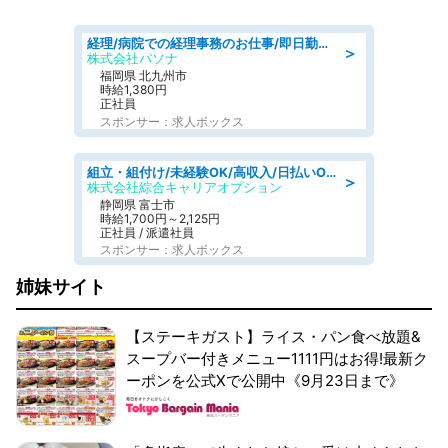
経理/病院での経理事務のお仕事/即日勤務可/車通勤可/経理/一般事務
＞
株式会社パソナ
福岡県 北九州市
時給1,380円
正社員
スポンサー：求人ボックス
組立・組付け/未経験OK/高収入/日払いOK/交替制/20・30・40代活躍中
＞
株式会社綜合キャリアオプション
静岡県 富士市
時給1,700円～2,125円
正社員 / 派遣社員
スポンサー：求人ボックス
姉妹サイト
【ステーキガスト】ライス・パン食べ放題&
スープバー付きメニュー1111円はお得!最新ク
ーポンを公式Xで公開中《9月23日まで》