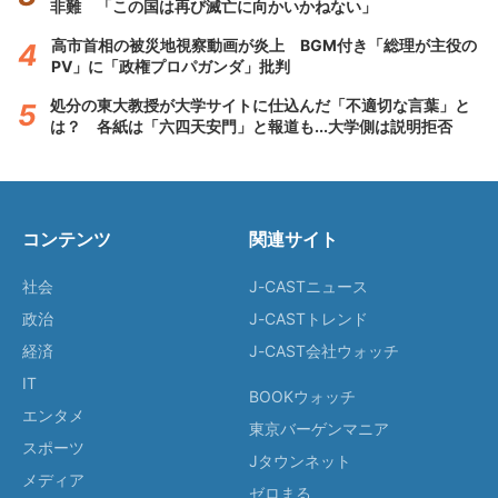
非難 「この国は再び滅亡に向かいかねない」
高市首相の被災地視察動画が炎上 BGM付き「総理が主役の
PV」に「政権プロパガンダ」批判
処分の東大教授が大学サイトに仕込んだ「不適切な言葉」と
は？ 各紙は「六四天安門」と報道も...大学側は説明拒否
コンテンツ
関連サイト
社会
J-CASTニュース
政治
J-CASTトレンド
経済
J-CAST会社ウォッチ
IT
BOOKウォッチ
エンタメ
東京バーゲンマニア
スポーツ
Jタウンネット
メディア
ゼロまる