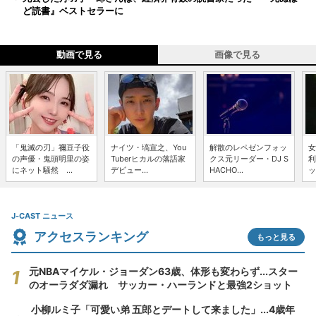
ど読書』ベストセラーに
動画で見る
画像で見る
「鬼滅の刃」禰豆子役
ナイツ・塙宣之、You
解散のレペゼンフォッ
女
の声優・鬼頭明里の姿
Tuberヒカルの落語家
クス元リーダー・DJ S
利
にネット騒然 ...
デビュー...
HACHO...
ッ
J-CAST ニュース
アクセスランキング
もっと見る
元NBAマイケル・ジョーダン63歳、体形も変わらず...スター
のオーラダダ漏れ サッカー・ハーランドと最強2ショット
小柳ルミ子「可愛い弟 五郎とデートして来ました」...4歳年