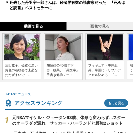
死去した丹羽宇一郎さんは、経済界有数の読書家だった 『死ぬほ
ど読書』ベストセラーに
動画で見る
画像で見る
三田寛子、優雅な淡い
加藤茶の45歳年下
フィギュア・中井亜
制
黄色の着物姿で上品な
妻・綾菜、「美文字」
美、華麗にトリプルア
う
たたずまいで ...
手書き勉強ノート...
クセル決める 「...
一
J-CAST ニュース
アクセスランキング
もっと見る
元NBAマイケル・ジョーダン63歳、体形も変わらず...スター
のオーラダダ漏れ サッカー・ハーランドと最強2ショット