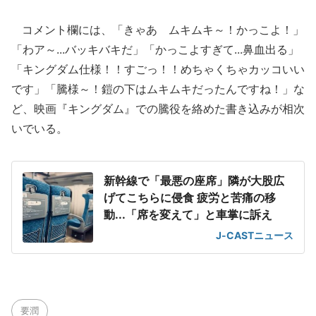
コメント欄には、「きゃあ ムキムキ～！かっこよ！」
「わア～...バッキバキだ」「かっこよすぎて...鼻血出る」
「キングダム仕様！！すごっ！！めちゃくちゃカッコいい
です」「騰様～！鎧の下はムキムキだったんですね！」な
ど、映画『キングダム』での騰役を絡めた書き込みが相次
いでいる。
新幹線で「最悪の座席」隣が大股広
げてこちらに侵食 疲労と苦痛の移
動...「席を変えて」と車掌に訴え
J-CASTニュース
要潤