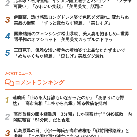
元卓球・石川佳純、イケメン陸上選手と2ショット 「メチャ
可愛い」「かわいい笑顔」「美男美女」話題に
伊藤蘭、透け感黒ロングドレス姿で色気ダダ漏れ...変わらぬ
美貌の衝撃 「ずっと変わらず綺麗」「美しすぎ」
国際結婚のフェンシング松山恭助、美人妻を抱きしめ...世界
選手権のオフショット 美男美女カップルにドキっ
三田寛子、優雅な淡い黄色の着物姿で上品なたたずまいで
「めちゃくちゃ綺麗」「涼しげ」美貌ダダ漏れ
J-CAST ニュース
コメントランキング
蓮舫氏「止める人は誰もいなかったのか」「あまりにも愕
然」 高市首相「上空から合掌」巡る投稿を批判
高市首相の熊本避難所「3分間」しか視察せず？SNS拡散 内
閣広報官「51分間」だと否定
広島原爆の日、小沢一郎氏が高市政権を「戦前回帰路線」と
非難 「この国は再び滅亡に向かいかねない」