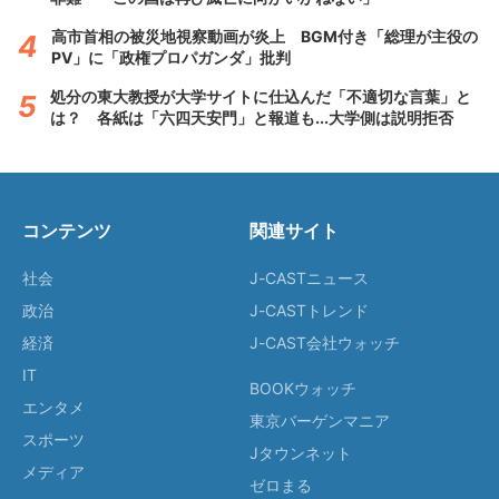
高市首相の被災地視察動画が炎上 BGM付き「総理が主役の
PV」に「政権プロパガンダ」批判
処分の東大教授が大学サイトに仕込んだ「不適切な言葉」と
は？ 各紙は「六四天安門」と報道も...大学側は説明拒否
コンテンツ
関連サイト
社会
J-CASTニュース
政治
J-CASTトレンド
経済
J-CAST会社ウォッチ
IT
BOOKウォッチ
エンタメ
東京バーゲンマニア
スポーツ
Jタウンネット
メディア
ゼロまる