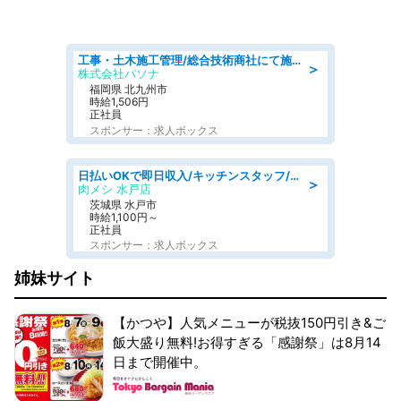
工事・土木施工管理/総合技術商社にて施工管理のお仕事/即日勤務可/車通勤可/工事・土木施工管理/生産・品質管理
＞
株式会社パソナ
福岡県 北九州市
時給1,506円
正社員
スポンサー：求人ボックス
日払いOKで即日収入/キッチンスタッフ/「原付免許必須」デリバリー業務など、自己成長可能な幅広い仕事に挑戦!髪型自由&ピアス・ネイルOK/茨城県/水戸市
＞
肉メシ 水戸店
茨城県 水戸市
時給1,100円～
正社員
スポンサー：求人ボックス
姉妹サイト
【かつや】人気メニューが税抜150円引き&ご
飯大盛り無料!お得すぎる「感謝祭」は8月14
日まで開催中。