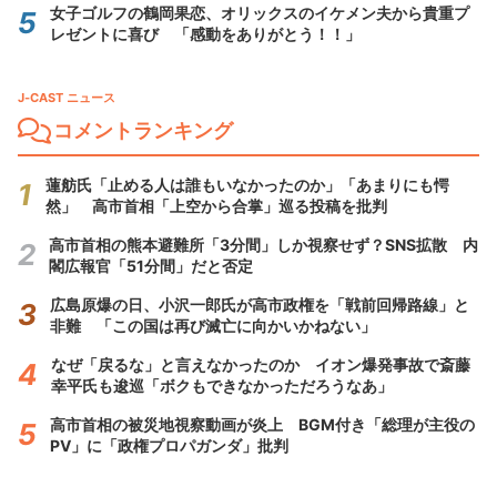
女子ゴルフの鶴岡果恋、オリックスのイケメン夫から貴重プ
レゼントに喜び 「感動をありがとう！！」
J-CAST ニュース
コメントランキング
蓮舫氏「止める人は誰もいなかったのか」「あまりにも愕
然」 高市首相「上空から合掌」巡る投稿を批判
高市首相の熊本避難所「3分間」しか視察せず？SNS拡散 内
閣広報官「51分間」だと否定
広島原爆の日、小沢一郎氏が高市政権を「戦前回帰路線」と
非難 「この国は再び滅亡に向かいかねない」
なぜ「戻るな」と言えなかったのか イオン爆発事故で斎藤
幸平氏も逡巡「ボクもできなかっただろうなあ」
高市首相の被災地視察動画が炎上 BGM付き「総理が主役の
PV」に「政権プロパガンダ」批判