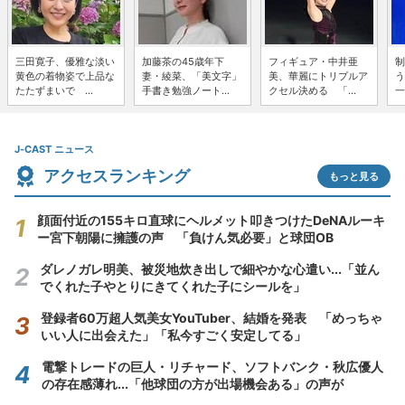
三田寛子、優雅な淡い
加藤茶の45歳年下
フィギュア・中井亜
制
黄色の着物姿で上品な
妻・綾菜、「美文字」
美、華麗にトリプルア
う
たたずまいで ...
手書き勉強ノート...
クセル決める 「...
一
J-CAST ニュース
アクセスランキング
もっと見る
顔面付近の155キロ直球にヘルメット叩きつけたDeNAルーキ
ー宮下朝陽に擁護の声 「負けん気必要」と球団OB
ダレノガレ明美、被災地炊き出しで細やかな心遣い...「並ん
でくれた子やとりにきてくれた子にシールを」
登録者60万超人気美女YouTuber、結婚を発表 「めっちゃ
いい人に出会えた」「私今すごく安定してる」
電撃トレードの巨人・リチャード、ソフトバンク・秋広優人
の存在感薄れ...「他球団の方が出場機会ある」の声が