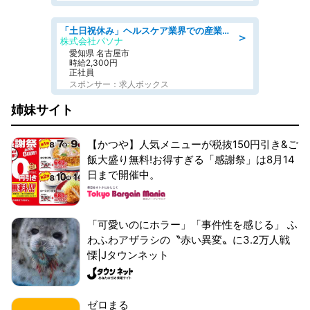
「土日祝休み」ヘルスケア業界での産業保健師業務/看護師/高時給/未経験OK/要資格:正看護師
＞
株式会社パソナ
愛知県 名古屋市
時給2,300円
正社員
スポンサー：求人ボックス
姉妹サイト
【かつや】人気メニューが税抜150円引き&ご
飯大盛り無料!お得すぎる「感謝祭」は8月14
日まで開催中。
「可愛いのにホラー」「事件性を感じる」 ふ
わふわアザラシの〝赤い異変〟に3.2万人戦
慄|Jタウンネット
ゼロまる