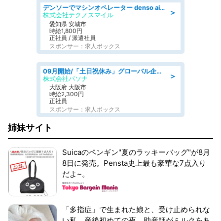
デンソーでマシンオペレーター denso aichi
＞
株式会社テクノスマイル
愛知県 安城市
時給1,800円
正社員 / 派遣社員
スポンサー：求人ボックス
09月開始/「土日祝休み」グローバル企業での産業保健のお仕事/保健師/高時給/残業なし/服装自由
＞
株式会社パソナ
大阪府 大阪市
時給2,300円
正社員
スポンサー：求人ボックス
姉妹サイト
Suicaのペンギン"夏のラッキーバッグ"が8月
8日に発売。Pensta史上最も豪華な7点入り
だよ~。
「多指症」で生まれた娘と、受け止められな
い私。産後初めての夜、助産師がミルクをあ