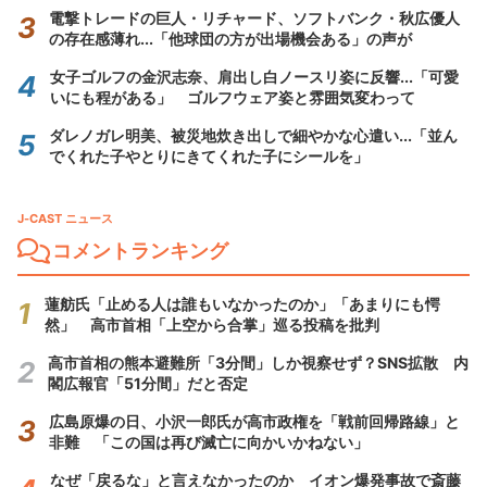
電撃トレードの巨人・リチャード、ソフトバンク・秋広優人
の存在感薄れ...「他球団の方が出場機会ある」の声が
女子ゴルフの金沢志奈、肩出し白ノースリ姿に反響...「可愛
いにも程がある」 ゴルフウェア姿と雰囲気変わって
ダレノガレ明美、被災地炊き出しで細やかな心遣い...「並ん
でくれた子やとりにきてくれた子にシールを」
J-CAST ニュース
コメントランキング
蓮舫氏「止める人は誰もいなかったのか」「あまりにも愕
然」 高市首相「上空から合掌」巡る投稿を批判
高市首相の熊本避難所「3分間」しか視察せず？SNS拡散 内
閣広報官「51分間」だと否定
広島原爆の日、小沢一郎氏が高市政権を「戦前回帰路線」と
非難 「この国は再び滅亡に向かいかねない」
なぜ「戻るな」と言えなかったのか イオン爆発事故で斎藤