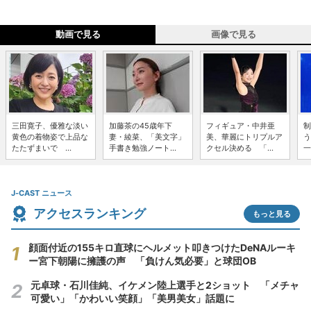
動画で見る
画像で見る
三田寛子、優雅な淡い
加藤茶の45歳年下
フィギュア・中井亜
制
黄色の着物姿で上品な
妻・綾菜、「美文字」
美、華麗にトリプルア
う
たたずまいで ...
手書き勉強ノート...
クセル決める 「...
一
J-CAST ニュース
アクセスランキング
もっと見る
顔面付近の155キロ直球にヘルメット叩きつけたDeNAルーキ
ー宮下朝陽に擁護の声 「負けん気必要」と球団OB
元卓球・石川佳純、イケメン陸上選手と2ショット 「メチャ
可愛い」「かわいい笑顔」「美男美女」話題に