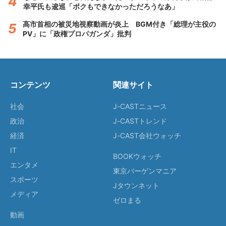
幸平氏も逡巡「ボクもできなかっただろうなあ」
高市首相の被災地視察動画が炎上 BGM付き「総理が主役の
PV」に「政権プロパガンダ」批判
コンテンツ
関連サイト
社会
J-CASTニュース
政治
J-CASTトレンド
経済
J-CAST会社ウォッチ
IT
BOOKウォッチ
エンタメ
東京バーゲンマニア
スポーツ
Jタウンネット
メディア
ゼロまる
動画