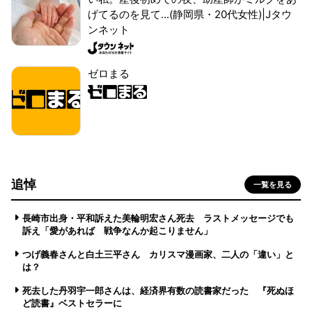
げてるのを見て...(静岡県・20代女性)|Jタウ
ンネット
ゼロまる
追悼
一覧を見る
長崎市出身・平和訴えた美輪明宏さん死去 ラストメッセージでも
訴え「愛があれば 戦争なんか起こりません」
つげ義春さんと白土三平さん カリスマ漫画家、二人の「違い」と
は？
死去した丹羽宇一郎さんは、経済界有数の読書家だった 『死ぬほ
ど読書』ベストセラーに