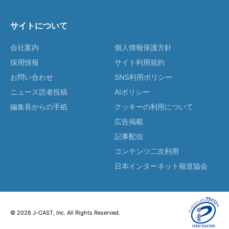
サイトについて
会社案内
個人情報保護方針
採用情報
サイト利用規約
お問い合わせ
SNS利用ポリシー
ニュース読者投稿
AIポリシー
編集長からの手紙
クッキーの利用について
広告掲載
記事配信
コンテンツ二次利用
日本インターネット報道協会
© 2026 J-CAST, Inc. All Rights Reserved.