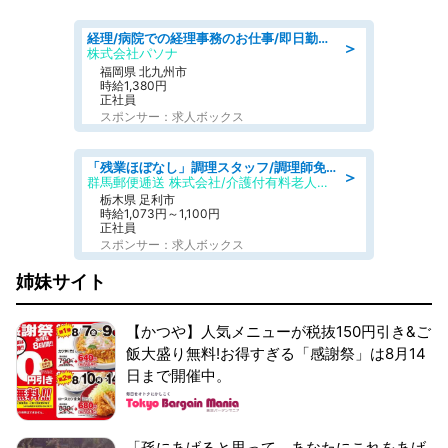
経理/病院での経理事務のお仕事/即日勤務可/車通勤可/経理/一般事務
＞
株式会社パソナ
福岡県 北九州市
時給1,380円
正社員
スポンサー：求人ボックス
「残業ほぼなし」調理スタッフ/調理師免許必須/正職員/日勤のみ/介護付き有料老人ホーム/社会保障完備
＞
群馬郵便逓送 株式会社/介護付有料老人ホーム ふる里
栃木県 足利市
時給1,073円～1,100円
正社員
スポンサー：求人ボックス
姉妹サイト
【かつや】人気メニューが税抜150円引き&ご
飯大盛り無料!お得すぎる「感謝祭」は8月14
日まで開催中。
「孫にあげると思って、あなたにこれをあげ