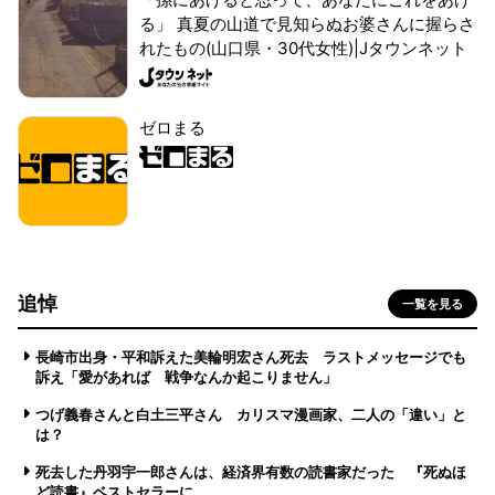
る」 真夏の山道で見知らぬお婆さんに握らさ
れたもの(山口県・30代女性)|Jタウンネット
ゼロまる
追悼
一覧を見る
長崎市出身・平和訴えた美輪明宏さん死去 ラストメッセージでも
訴え「愛があれば 戦争なんか起こりません」
つげ義春さんと白土三平さん カリスマ漫画家、二人の「違い」と
は？
死去した丹羽宇一郎さんは、経済界有数の読書家だった 『死ぬほ
ど読書』ベストセラーに