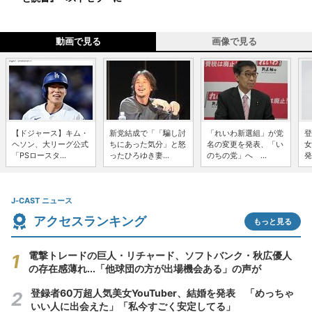
動画で見る
画像で見る
【ドジャース】キム・
新党結成で「「騙し討
「れいわ新選組」が党
登
ヘソン、大リーグ公式
ちにあった気分」と怒
名の変更を発表、「い
女
「PSロースタ...
ったひろゆき妻...
のちの党」へ ...
発
J-CAST ニュース
アクセスランキング
もっと見る
電撃トレードの巨人・リチャード、ソフトバンク・秋広優人
の存在感薄れ...「他球団の方が出場機会ある」の声が
登録者60万超人気美女YouTuber、結婚を発表 「めっちゃ
いい人に出会えた」「私今すごく安定してる」