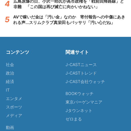
広島原爆の日、小沢一郎氏が高市政権を「戦前回帰路線」と
非難 「この国は再び滅亡に向かいかねない」
AVで稼いだ金は「汚い金」なのか 寄付報告への中傷にあき
れる声...スリムクラブ真栄田もバッサリ「汚い心だね」
コンテンツ
関連サイト
社会
J-CASTニュース
政治
J-CASTトレンド
経済
J-CAST会社ウォッチ
IT
BOOKウォッチ
エンタメ
東京バーゲンマニア
スポーツ
Jタウンネット
メディア
ゼロまる
動画