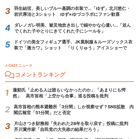
羽生結弦、美しいブルー基調の衣装で...「ゆず」北川悠仁・
岩沢厚治と3ショット ゆず×ゆづコラボにファン歓喜
ダレノガレ明美、被災地炊き出しで細やかな心遣い...「並ん
でくれた子やとりにきてくれた子にシールを」
ドイツの美女フィギュア選手、JK風制服＆ルーズソックス衣
装で「激カワ」ショット 「りくりゅう」アイスショーで
J-CAST ニュース
コメントランキング
蓮舫氏「止める人は誰もいなかったのか」「あまりにも愕
然」 高市首相「上空から合掌」巡る投稿を批判
高市首相の熊本避難所「3分間」しか視察せず？SNS拡散 内
閣広報官「51分間」だと否定
片山さつき財務相「失われた28年を取り戻す」投稿に批判
芥川賞作家「自民党の大失政の結果だろう」