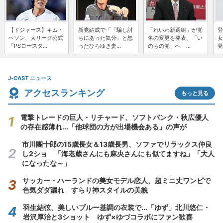
【ドジャース】キム・
新党結成で「「騙し討
「れいわ新選組」が党
登
ヘソン、大リーグ公式
ちにあった気分」と怒
名の変更を発表、「い
女
「PSロースタ...
ったひろゆき妻...
のちの党」へ ...
発
J-CAST ニュース
アクセスランキング
もっと見る
電撃トレードの巨人・リチャード、ソフトバンク・秋広優人
の存在感薄れ...「他球団の方が出場機会ある」の声が
市川團十郎の15歳長女＆13歳長男、ソファでリラックス仲良
し2ショ 「海老蔵さんにも麻央さんにも似てますね」「大人
になったな～」
サッカー・ハーランドの美女モデル恋人、超ミニ丈ワンピで
色気ダダ漏れ すらり神スタイルの美貌
羽生結弦、美しいブルー基調の衣装で...「ゆず」北川悠仁・
岩沢厚治と3ショット ゆず×ゆづコラボにファン歓喜