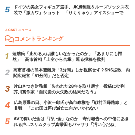
ドイツの美女フィギュア選手、JK風制服＆ルーズソックス衣
装で「激カワ」ショット 「りくりゅう」アイスショーで
J-CAST ニュース
コメントランキング
蓮舫氏「止める人は誰もいなかったのか」「あまりにも愕
然」 高市首相「上空から合掌」巡る投稿を批判
高市首相の熊本避難所「3分間」しか視察せず？SNS拡散 内
閣広報官「51分間」だと否定
片山さつき財務相「失われた28年を取り戻す」投稿に批判
芥川賞作家「自民党の大失政の結果だろう」
広島原爆の日、小沢一郎氏が高市政権を「戦前回帰路線」と
非難 「この国は再び滅亡に向かいかねない」
AVで稼いだ金は「汚い金」なのか 寄付報告への中傷にあき
れる声...スリムクラブ真栄田もバッサリ「汚い心だね」