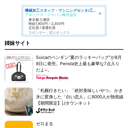
機械加工スタッフ・マシニングセンタ/工業系卒歓迎/未経験OK/定年なし/転勤なし/年間休日125日
＞
アネックス・ジャパン株式会社
東京都 江東区
時給1,900円～2,300円
正社員 / 派遣社員
スポンサー：求人ボックス
姉妹サイト
Suicaのペンギン"夏のラッキーバッグ"が8月
8日に発売。Pensta史上最も豪華な7点入り
だよ~。
「札幌行きたい」「絶対美味しいやつ」 かき
氷に変身した「白い恋人」に8000人が熱視線
【期間限定】|Jタウンネット
ゼロまる