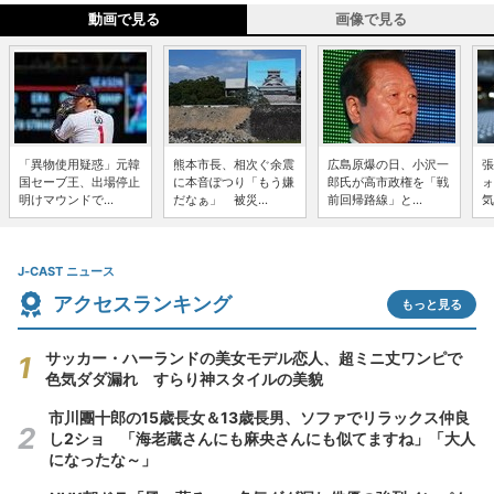
動画で見る
画像で見る
「異物使用疑惑」元韓
熊本市長、相次ぐ余震
広島原爆の日、小沢一
張
国セーブ王、出場停止
に本音ぽつり「もう嫌
郎氏が高市政権を「戦
ォ
明けマウンドで...
だなぁ」 被災...
前回帰路線」と...
気
J-CAST ニュース
アクセスランキング
もっと見る
サッカー・ハーランドの美女モデル恋人、超ミニ丈ワンピで
色気ダダ漏れ すらり神スタイルの美貌
市川團十郎の15歳長女＆13歳長男、ソファでリラックス仲良
し2ショ 「海老蔵さんにも麻央さんにも似てますね」「大人
になったな～」