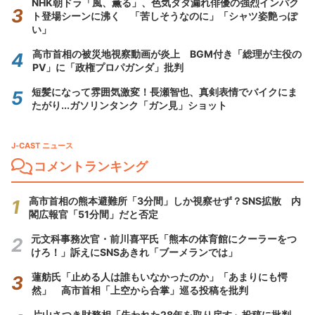
NHK朝ドラ「風、薫る」、色気ダダ漏れ俳優の強烈インパク
ト登場シーンに沸く 「苦しそうなのに」「シャツ姿艶っぽ
い」
高市首相の被災地視察動画が炎上 BGM付き「総理が主役の
PV」に「政権プロパガンダ」批判
短髪になって雰囲気激変！長瀬智也、真剣表情でバイクにま
たがり...ガソリンタンク「ガン見」ショット
J-CAST ニュース
コメントランキング
高市首相の熊本避難所「3分間」しか視察せず？SNS拡散 内
閣広報官「51分間」だと否定
元文科事務次官・前川喜平氏「熊本の体育館にクーラーをつ
けろ！」訴えにSNSあきれ「ブーメランでは」
蓮舫氏「止める人は誰もいなかったのか」「あまりにも愕
然」 高市首相「上空から合掌」巡る投稿を批判
片山さつき財務相「失われた28年を取り戻す」投稿に批判