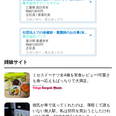
＞
株式会社テクノスマイル
三重県 四日市市
時給1,800円
正社員 / 派遣社員
スポンサー：求人ボックス
社団法人での保健師・看護師のお仕事/未経験OK/要資格:普通免許、保健師、正看護師
＞
株式会社パソナ
香川県 善通寺市
時給1,500円
正社員
スポンサー：求人ボックス
姉妹サイト
ミセスドーナツ全4種を実食レビュー!可愛さ
も食べ応えもばっちりで大満足。
彼氏が車で送ってくれたのは、薄暗くて誰も
いない無人駅。私は切符を買おうとしたけれ