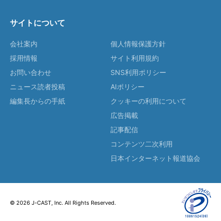
サイトについて
会社案内
個人情報保護方針
採用情報
サイト利用規約
お問い合わせ
SNS利用ポリシー
ニュース読者投稿
AIポリシー
編集長からの手紙
クッキーの利用について
広告掲載
記事配信
コンテンツ二次利用
日本インターネット報道協会
© 2026 J-CAST, Inc. All Rights Reserved.