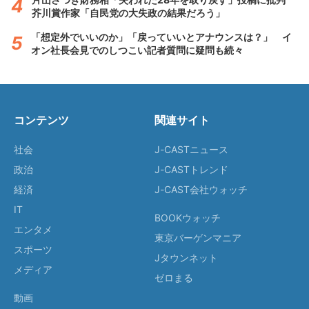
芥川賞作家「自民党の大失政の結果だろう」
「想定外でいいのか」「戻っていいとアナウンスは？」 イ
オン社長会見でのしつこい記者質問に疑問も続々
コンテンツ
関連サイト
社会
J-CASTニュース
政治
J-CASTトレンド
経済
J-CAST会社ウォッチ
IT
BOOKウォッチ
エンタメ
東京バーゲンマニア
スポーツ
Jタウンネット
メディア
ゼロまる
動画