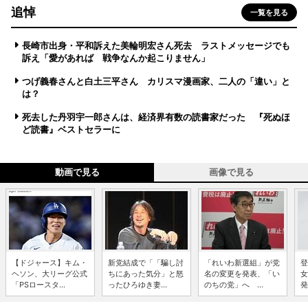
追悼
一覧を見る
長崎市出身・平和訴えた美輪明宏さん死去 ラストメッセージでも
訴え「愛があれば 戦争なんか起こりません」
つげ義春さんと白土三平さん カリスマ漫画家、二人の「違い」と
は？
死去した丹羽宇一郎さんは、経済界有数の読書家だった 『死ぬほ
ど読書』ベストセラーに
動画で見る
画像で見る
【ドジャース】キム・
新党結成で「「騙し討
「れいわ新選組」が党
登
ヘソン、大リーグ公式
ちにあった気分」と怒
名の変更を発表、「い
女
「PSロースタ...
ったひろゆき妻...
のちの党」へ ...
発