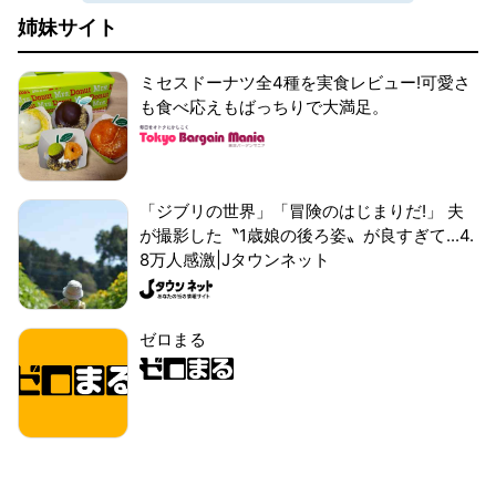
姉妹サイト
ミセスドーナツ全4種を実食レビュー!可愛さ
も食べ応えもばっちりで大満足。
「ジブリの世界」「冒険のはじまりだ!」 夫
が撮影した〝1歳娘の後ろ姿〟が良すぎて...4.
8万人感激|Jタウンネット
ゼロまる