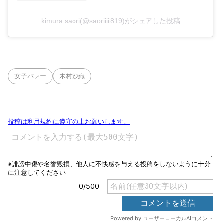
kimura saori(@saoriiiii819)がシェアした投稿
女子バレー
木村沙織