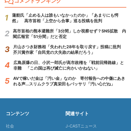
コメントランキング
蓮舫氏「止める人は誰もいなかったのか」「あまりにも愕
然」 高市首相「上空から合掌」巡る投稿を批判
高市首相の熊本避難所「3分間」しか視察せず？SNS拡散 内
閣広報官「51分間」だと否定
片山さつき財務相「失われた28年を取り戻す」投稿に批判
芥川賞作家「自民党の大失政の結果だろう」
広島原爆の日、小沢一郎氏が高市政権を「戦前回帰路線」と
非難 「この国は再び滅亡に向かいかねない」
AVで稼いだ金は「汚い金」なのか 寄付報告への中傷にあき
れる声...スリムクラブ真栄田もバッサリ「汚い心だね」
コンテンツ
関連サイト
社会
J-CASTニュース