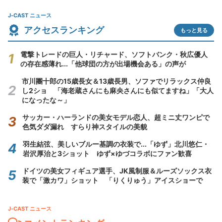
J-CAST ニュース
アクセスランキング
もっと見る
電撃トレードの巨人・リチャード、ソフトバンク・秋広優人
の存在感薄れ...「他球団の方が出場機会ある」の声が
市川團十郎の15歳長女＆13歳長男、ソファでリラックス仲良
し2ショ 「海老蔵さんにも麻央さんにも似てますね」「大人
になったな～」
サッカー・ハーランドの美女モデル恋人、超ミニ丈ワンピで
色気ダダ漏れ すらり神スタイルの美貌
羽生結弦、美しいブルー基調の衣装で...「ゆず」北川悠仁・
岩沢厚治と3ショット ゆず×ゆづコラボにファン歓喜
ドイツの美女フィギュア選手、JK風制服＆ルーズソックス衣
装で「激カワ」ショット 「りくりゅう」アイスショーで
J-CAST ニュース