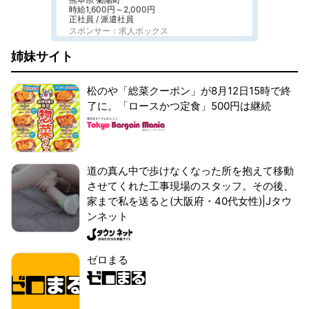
時給1,600円～2,000円
正社員 / 派遣社員
スポンサー：求人ボックス
姉妹サイト
松のや「総菜クーポン」が8月12日15時で終
了に。「ロースかつ定食」500円は継続
道の真ん中で歩けなくなった所を抱えて移動
させてくれた工事現場のスタッフ。その後、
家まで私を送ると(大阪府・40代女性)|Jタウ
ンネット
ゼロまる