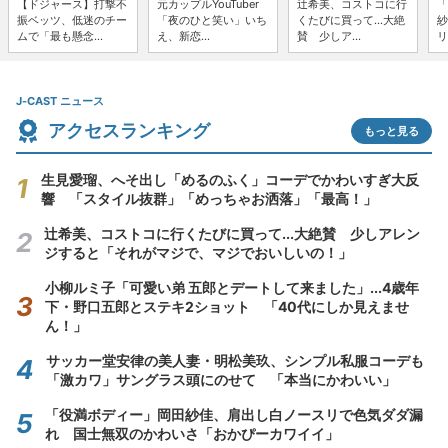
【ドジャース】打撃不
元カップルYouTuber
辻希美、コストコに行
「
振ベッツ、低迷のチー
「夜のひと笑い」いち
くたびに買って...大絶
紗
ムで「最も懸念...
え、新恋...
賛 少しア...
リ
J-CAST ニュース
アクセスランキング
もっと見る
生見愛瑠、へそ出し「めるのふく」コーデでかわいすぎ大反
響 「スタイル抜群」「めっちゃお洒落」「最高！」
辻希美、コストコに行くたびに買って...大絶賛 少しアレン
ジすると「それがマジで、マジでおいしいの！」
小柳ルミ子「可愛い弟 五郎とデートして来ました」...4歳年
下・野口五郎とステキ2ショット 「40代にしか見えませ
ん！」
サッカー堂安律の美人妻・明松美玖、シンプル私服コーデも
「激カワ」サングラス頭にのせて 「本当にかわいい」
「役満ボディー」岡田紗佳、肩出し白ノースリで色気ダダ漏
れ 国士無双のかわいさ「おかぴーカワイイ」