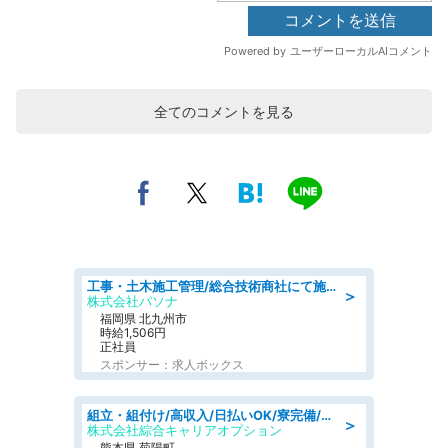
全てのコメントを見る
工事・土木施工管理/総合技術商社にて施工管理のお仕事/即日勤務可/車通勤可/工事・土木施工管理/生産・品質管理
＞
株式会社パソナ
福岡県 北九州市
時給1,506円
正社員
スポンサー：求人ボックス
組立・組付け/高収入/日払いOK/寮完備/交替制/20・30・40代活躍中
＞
株式会社綜合キャリアオプション
熊本県 菊陽町