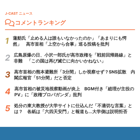
J-CAST ニュース
コメントランキング
蓮舫氏「止める人は誰もいなかったのか」「あまりにも愕
然」 高市首相「上空から合掌」巡る投稿を批判
広島原爆の日、小沢一郎氏が高市政権を「戦前回帰路線」と
非難 「この国は再び滅亡に向かいかねない」
高市首相の熊本避難所「3分間」しか視察せず？SNS拡散 内
閣広報官「51分間」だと否定
高市首相の被災地視察動画が炎上 BGM付き「総理が主役の
PV」に「政権プロパガンダ」批判
処分の東大教授が大学サイトに仕込んだ「不適切な言葉」と
は？ 各紙は「六四天安門」と報道も...大学側は説明拒否