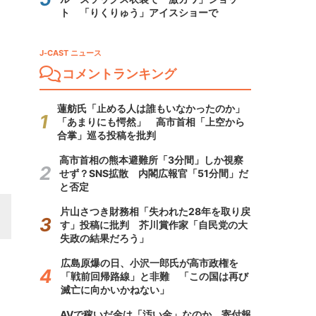
ト 「りくりゅう」アイスショーで
J-CAST ニュース
コメントランキング
蓮舫氏「止める人は誰もいなかったのか」
「あまりにも愕然」 高市首相「上空から
合掌」巡る投稿を批判
高市首相の熊本避難所「3分間」しか視察
せず？SNS拡散 内閣広報官「51分間」だ
と否定
片山さつき財務相「失われた28年を取り戻
す」投稿に批判 芥川賞作家「自民党の大
失政の結果だろう」
広島原爆の日、小沢一郎氏が高市政権を
「戦前回帰路線」と非難 「この国は再び
滅亡に向かいかねない」
AVで稼いだ金は「汚い金」なのか 寄付報