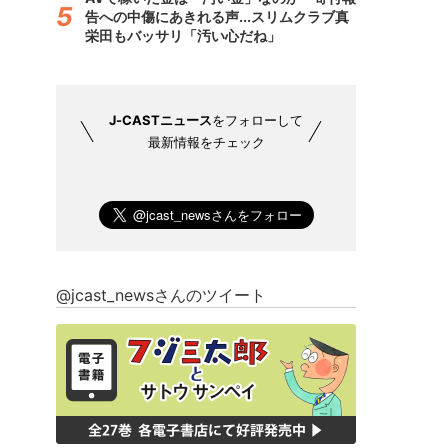
告への中傷にあきれる声...スリムクラブ真
栄田もバッサリ「汚い心だね」
J-CASTニュース
をフォローして
最新情報をチェック
@jcast_newsさんのツイート