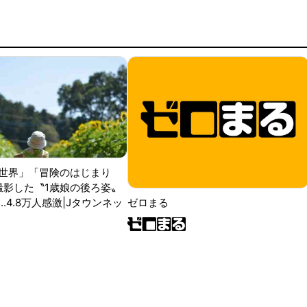
世界」「冒険のはじまり
が撮影した〝1歳娘の後ろ姿〟
ゼロまる
..4.8万人感激|Jタウンネッ