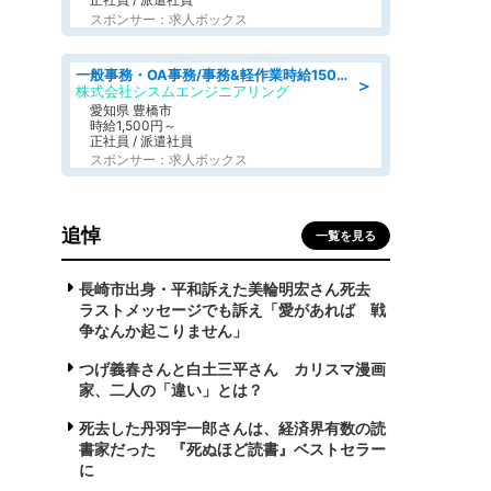
スポンサー：求人ボックス
一般事務・OA事務/事務&軽作業時給1500円土日祝休み各種社保完備
＞
株式会社シスムエンジニアリング
愛知県 豊橋市
時給1,500円～
正社員 / 派遣社員
スポンサー：求人ボックス
追悼
一覧を見る
長崎市出身・平和訴えた美輪明宏さん死去
ラストメッセージでも訴え「愛があれば 戦
争なんか起こりません」
つげ義春さんと白土三平さん カリスマ漫画
家、二人の「違い」とは？
死去した丹羽宇一郎さんは、経済界有数の読
書家だった 『死ぬほど読書』ベストセラー
に