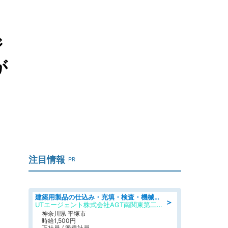
ジ
が
注目情報
PR
建築用製品の仕込み・充填・検査・機械操作/寮完備/日払い/工場・製造
＞
UTエージェント株式会社AGT南関東第二CU
神奈川県 平塚市
時給1,500円
正社員 / 派遣社員