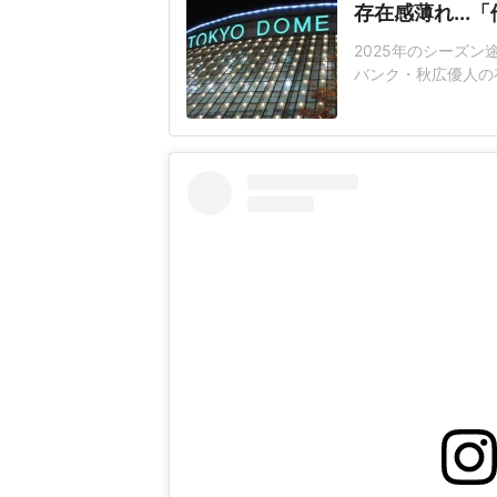
存在感薄れ..
2025年のシーズ
バンク・秋広優人の
いリチャードはソフ
いた長打力を評価さ
移籍。阿部慎之助前監
打点をマークした。