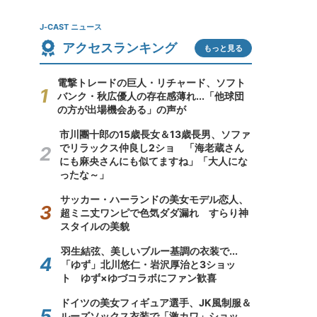
J-CAST ニュース
アクセスランキング
もっと見る
電撃トレードの巨人・リチャード、ソフト
バンク・秋広優人の存在感薄れ...「他球団
の方が出場機会ある」の声が
市川團十郎の15歳長女＆13歳長男、ソファ
でリラックス仲良し2ショ 「海老蔵さん
にも麻央さんにも似てますね」「大人にな
ったな～」
サッカー・ハーランドの美女モデル恋人、
超ミニ丈ワンピで色気ダダ漏れ すらり神
スタイルの美貌
羽生結弦、美しいブルー基調の衣装で...
「ゆず」北川悠仁・岩沢厚治と3ショッ
ト ゆず×ゆづコラボにファン歓喜
ドイツの美女フィギュア選手、JK風制服＆
ルーズソックス衣装で「激カワ」ショッ