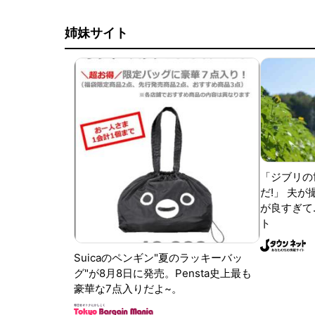
姉妹サイト
「ジブリの
だ!」 夫
が良すぎて.
ト
Suicaのペンギン"夏のラッキーバッ
グ"が8月8日に発売。Pensta史上最も
豪華な7点入りだよ~。