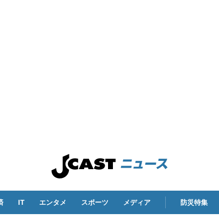
済
IT
エンタメ
スポーツ
メディア
防災特集