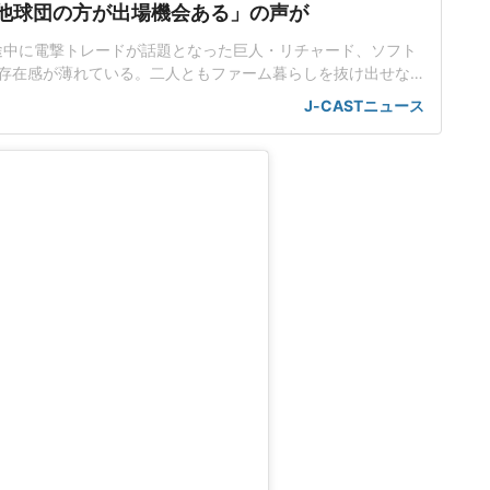
.「他球団の方が出場機会ある」の声が
ン途中に電撃トレードが話題となった巨人・リチャード、ソフト
存在感が薄れている。二人ともファーム暮らしを抜け出せな
トバンク在籍時にウエスタン・リーグで5年連続本塁打王に輝
J-CASTニュース
れ、秋広優人、大江竜聖と2対1のトレードで25年5月に巨人に
督の期待は大きく、77試合出場で打率.211、11本塁打、39