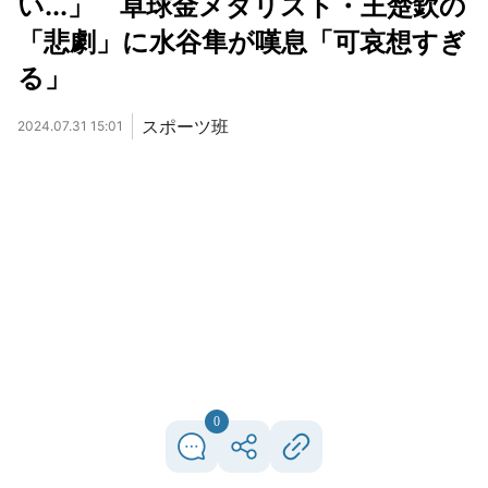
い...」 卓球金メダリスト・王楚欽の
「悲劇」に水谷隼が嘆息「可哀想すぎ
る」
スポーツ班
2024.07.31 15:01
0