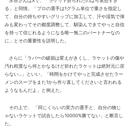
水谷さんはXで、「ラケット折られたのは可哀想すぎ
る」と同情。「プロの選手は1グラム単位で重さを指定し
て、自分の持ちやすいグリップに加工して、汗や湿気で弾
みも変わってその都度調整して、馴染んできてやっと自信
を持って信じれるようになる唯一無二のパートナーなの
に」とその重要性を説明した。
さらに「ラバーの破損は変えがきくし、ラケットの傷や
汚れ程度なら何とかなるけど折れたラケットは絶対元に戻
らない...」といい、「時間をかけてやっと完成させたラー
メンのスープをまた1から作り直してくださいと言われる
ようなもんだよ」と例えた。
その上で、 「同じくらいの実力の選手と、自分の物じ
ゃないラケットで試合したら10000%勝てない」と断言し
た。