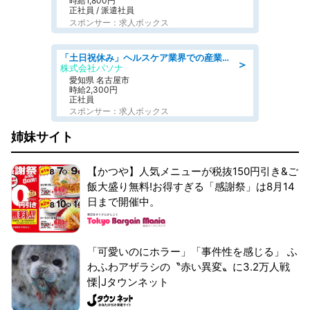
時給1,800円
正社員 / 派遣社員
スポンサー：求人ボックス
「土日祝休み」ヘルスケア業界での産業保健師業務/看護師/高時給/未経験OK/要資格:正看護師
＞
株式会社パソナ
愛知県 名古屋市
時給2,300円
正社員
スポンサー：求人ボックス
姉妹サイト
【かつや】人気メニューが税抜150円引き&ご
飯大盛り無料!お得すぎる「感謝祭」は8月14
日まで開催中。
「可愛いのにホラー」「事件性を感じる」 ふ
わふわアザラシの〝赤い異変〟に3.2万人戦
慄|Jタウンネット