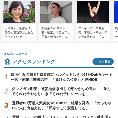
三田寛子、優雅な淡い
加藤茶の45歳年下
フィギュア・中井亜
制
黄色の着物姿で上品な
妻・綾菜、「美文字」
美、華麗にトリプルア
う
たたずまいで ...
手書き勉強ノート...
クセル決める 「...
一
J-CAST ニュース
アクセスランキング
もっと見る
顔面付近の155キロ直球にヘルメット叩きつけたDeNAルーキ
ー宮下朝陽に擁護の声 「負けん気必要」と球団OB
ダレノガレ明美、被災地炊き出しで細やかな心遣い...「並ん
でくれた子やとりにきてくれた子にシールを」
登録者60万超人気美女YouTuber、結婚を発表 「めっちゃ
いい人に出会えた」「私今すごく安定してる」
電撃トレードの巨人・リチャード、ソフトバンク・秋広優人