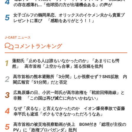
の存在感薄れ...「他球団の方が出場機会ある」の声が
女子ゴルフの鶴岡果恋、オリックスのイケメン夫から貴重プ
レゼントに喜び 「感動をありがとう！！」
J-CAST ニュース
コメントランキング
蓮舫氏「止める人は誰もいなかったのか」「あまりにも愕
然」 高市首相「上空から合掌」巡る投稿を批判
高市首相の熊本避難所「3分間」しか視察せず？SNS拡散 内
閣広報官「51分間」だと否定
広島原爆の日、小沢一郎氏が高市政権を「戦前回帰路線」と
非難 「この国は再び滅亡に向かいかねない」
なぜ「戻るな」と言えなかったのか イオン爆発事故で斎藤
幸平氏も逡巡「ボクもできなかっただろうなあ」
高市首相の被災地視察動画が炎上 BGM付き「総理が主役の
PV」に「政権プロパガンダ」批判