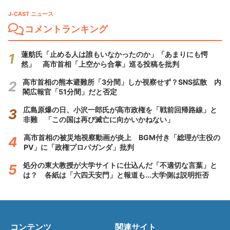
J-CAST ニュース
コメントランキング
蓮舫氏「止める人は誰もいなかったのか」「あまりにも愕
然」 高市首相「上空から合掌」巡る投稿を批判
高市首相の熊本避難所「3分間」しか視察せず？SNS拡散 内
閣広報官「51分間」だと否定
広島原爆の日、小沢一郎氏が高市政権を「戦前回帰路線」と
非難 「この国は再び滅亡に向かいかねない」
高市首相の被災地視察動画が炎上 BGM付き「総理が主役の
PV」に「政権プロパガンダ」批判
処分の東大教授が大学サイトに仕込んだ「不適切な言葉」と
は？ 各紙は「六四天安門」と報道も...大学側は説明拒否
コンテンツ
関連サイト