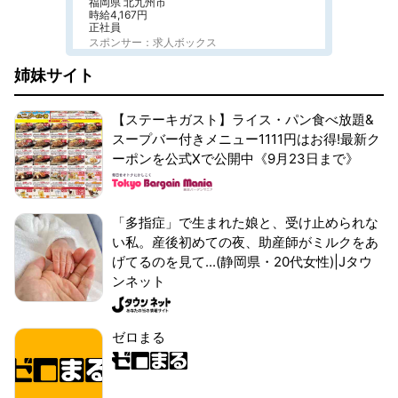
福岡県 北九州市
時給4,167円
正社員
スポンサー：求人ボックス
姉妹サイト
【ステーキガスト】ライス・パン食べ放題&
スープバー付きメニュー1111円はお得!最新ク
ーポンを公式Xで公開中《9月23日まで》
「多指症」で生まれた娘と、受け止められな
い私。産後初めての夜、助産師がミルクをあ
げてるのを見て...(静岡県・20代女性)|Jタウ
ンネット
ゼロまる