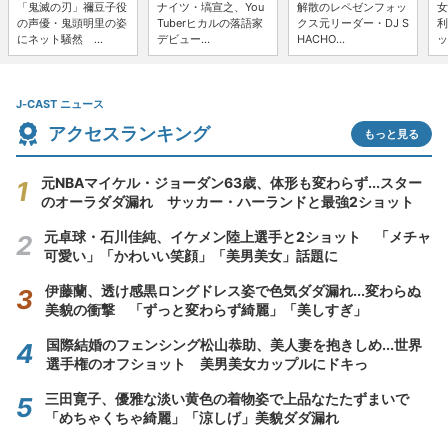
「鬼滅の刃」禰豆子役
ナイツ・塙宣之、You
解散のレペゼンフォッ
女
の声優・鬼頭明里の姿
Tuberヒカルの落語家
クス元リーダー・DJ S
利
にネット騒然 ...
デビュー...
HACHO...
ッ
J-CAST ニュース
アクセスランキング
もっと見る
元NBAマイケル・ジョーダン63歳、体形も変わらず...スター
のオーラダダ漏れ サッカー・ハーランドと最強2ショット
元卓球・石川佳純、イケメン陸上選手と2ショット 「メチャ
可愛い」「かわいい笑顔」「美男美女」話題に
伊藤蘭、透け感黒ロングドレス姿で色気ダダ漏れ...変わらぬ
美貌の衝撃 「ずっと変わらず綺麗」「美しすぎ」
国際結婚のフェンシング松山恭助、美人妻を抱きしめ...世界
選手権のオフショット 美男美女カップルにドキっ
三田寛子、優雅な淡い黄色の着物姿で上品なたたずまいで
「めちゃくちゃ綺麗」「涼しげ」美貌ダダ漏れ