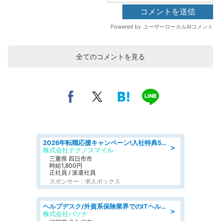
全てのコメントを見る
2026年転職応援キャンペーン!入社特典58万円/デンソーで働こう!自動車工場で小型部品の検査業務 denso aichi
＞
株式会社テクノスマイル
三重県 四日市市
時給1,800円
正社員 / 派遣社員
スポンサー：求人ボックス
ヘルプデスク/外資系保険業界でのITヘルプデスク業務/駅近/即日勤務可/ヘルプデスク
＞
株式会社パソナ