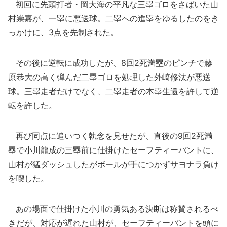
初回に先頭打者・岡大海の平凡な三塁ゴロをさばいた山
村崇嘉が、一塁に悪送球。二塁への進塁をゆるしたのをき
っかけに、3点を先制された。
その後に逆転に成功したが、8回2死満塁のピンチで藤
原恭大の高く弾んだ二塁ゴロを処理した外崎修汰が悪送
球。三塁走者だけでなく、二塁走者の本塁生還を許して逆
転を許した。
再び同点に追いつく執念を見せたが、直後の9回2死満
塁で小川龍成の三塁前に仕掛けたセーフティーバントに、
山村が猛ダッシュしたがボールが手につかずサヨナラ負け
を喫した。
あの場面で仕掛けた小川の勇気ある決断は称賛されるべ
きだが、対応が遅れた山村が、セーフティーバントを頭に