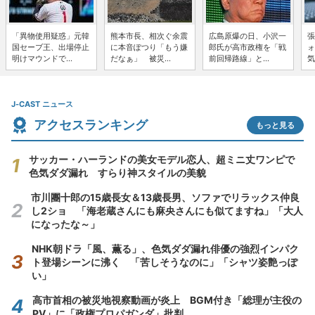
「異物使用疑惑」元韓
熊本市長、相次ぐ余震
広島原爆の日、小沢一
張
国セーブ王、出場停止
に本音ぽつり「もう嫌
郎氏が高市政権を「戦
ォ
明けマウンドで...
だなぁ」 被災...
前回帰路線」と...
気
J-CAST ニュース
アクセスランキング
もっと見る
サッカー・ハーランドの美女モデル恋人、超ミニ丈ワンピで
色気ダダ漏れ すらり神スタイルの美貌
市川團十郎の15歳長女＆13歳長男、ソファでリラックス仲良
し2ショ 「海老蔵さんにも麻央さんにも似てますね」「大人
になったな～」
NHK朝ドラ「風、薫る」、色気ダダ漏れ俳優の強烈インパク
ト登場シーンに沸く 「苦しそうなのに」「シャツ姿艶っぽ
い」
高市首相の被災地視察動画が炎上 BGM付き「総理が主役の
PV」に「政権プロパガンダ」批判