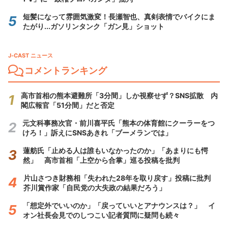
短髪になって雰囲気激変！長瀬智也、真剣表情でバイクにま
たがり...ガソリンタンク「ガン見」ショット
J-CAST ニュース
コメントランキング
高市首相の熊本避難所「3分間」しか視察せず？SNS拡散 内
閣広報官「51分間」だと否定
元文科事務次官・前川喜平氏「熊本の体育館にクーラーをつ
けろ！」訴えにSNSあきれ「ブーメランでは」
蓮舫氏「止める人は誰もいなかったのか」「あまりにも愕
然」 高市首相「上空から合掌」巡る投稿を批判
片山さつき財務相「失われた28年を取り戻す」投稿に批判
芥川賞作家「自民党の大失政の結果だろう」
「想定外でいいのか」「戻っていいとアナウンスは？」 イ
オン社長会見でのしつこい記者質問に疑問も続々