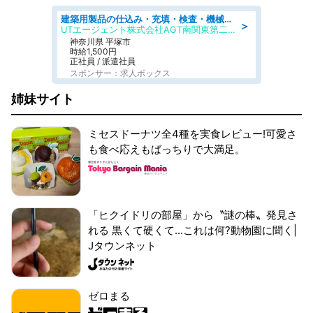
建築用製品の仕込み・充填・検査・機械操作/寮完備/日払い/工場・製造
＞
UTエージェント株式会社AGT南関東第二CU
神奈川県 平塚市
時給1,500円
正社員 / 派遣社員
スポンサー：求人ボックス
姉妹サイト
ミセスドーナツ全4種を実食レビュー!可愛さ
も食べ応えもばっちりで大満足。
「ヒクイドリの部屋」から〝謎の棒〟発見さ
れる 黒くて硬くて...これは何?動物園に聞く|
Jタウンネット
ゼロまる