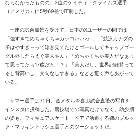
ならなかったものの、2位のケイティ・グライムズ選手
（アメリカ）に5秒69差で圧勝した。
一連の試合風景を受けて、日本のXユーザーの間では
「強すぎてめちゃくちゃカッコいいわ...」「競泳カナダの
子はやすぎ～って泳ぎ見てたけどゴールしてキャップゴー
グル外したらえぐ美人やん」「めちゃくちゃ美人だなぁっ
て思ってたら17歳だと！？」「美人だし、世界記録持って
るし背高いし、文句なしすぎる」などと驚く声もあがって
いる。
サマー選手は30日、金メダルを喜ぶ試合直後の写真を
インスタに投稿した。競技場での写真だけでなく、幼少期
の姿も。フィギュアスケート・ペアで活躍する姉のブルッ
ク・マッキントッシュ選手とのツーショットだ。