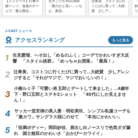
【ドジャース】打撃不
元カップルYouTuber
辻希美、コストコに行
「
振ベッツ、低迷のチー
「夜のひと笑い」いち
くたびに買って...大絶
紗
ムで「最も懸念...
え、新恋...
賛 少しア...
リ
J-CAST ニュース
アクセスランキング
もっと見る
生見愛瑠、へそ出し「めるのふく」コーデでかわいすぎ大反
響 「スタイル抜群」「めっちゃお洒落」「最高！」
辻希美、コストコに行くたびに買って...大絶賛 少しアレン
ジすると「それがマジで、マジでおいしいの！」
小柳ルミ子「可愛い弟 五郎とデートして来ました」...4歳年
下・野口五郎とステキ2ショット 「40代にしか見えませ
ん！」
サッカー堂安律の美人妻・明松美玖、シンプル私服コーデも
「激カワ」サングラス頭にのせて 「本当にかわいい」
「役満ボディー」岡田紗佳、肩出し白ノースリで色気ダダ漏
れ 国士無双のかわいさ「おかぴーカワイイ」