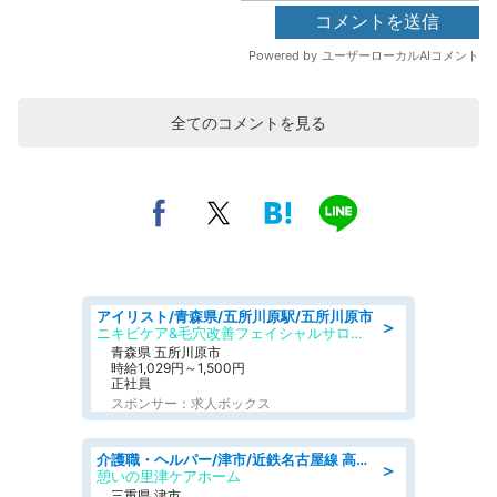
全てのコメントを見る
アイリスト/青森県/五所川原駅/五所川原市
＞
ニキビケア&毛穴改善フェイシャルサロン BELDAD
青森県 五所川原市
時給1,029円～1,500円
正社員
スポンサー：求人ボックス
介護職・ヘルパー/津市/近鉄名古屋線 高田本山/三重県/デイサービス
＞
憩いの里津ケアホーム
三重県 津市