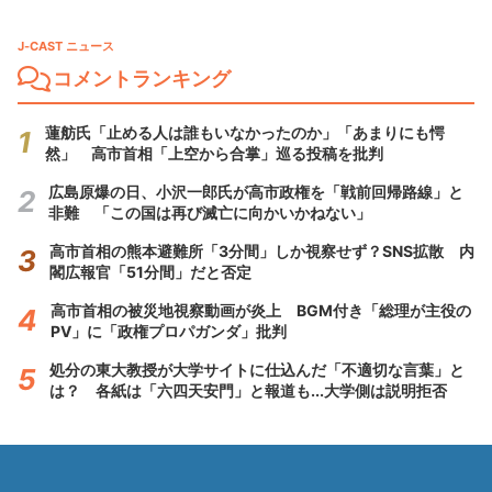
J-CAST ニュース
コメントランキング
蓮舫氏「止める人は誰もいなかったのか」「あまりにも愕
然」 高市首相「上空から合掌」巡る投稿を批判
広島原爆の日、小沢一郎氏が高市政権を「戦前回帰路線」と
非難 「この国は再び滅亡に向かいかねない」
高市首相の熊本避難所「3分間」しか視察せず？SNS拡散 内
閣広報官「51分間」だと否定
高市首相の被災地視察動画が炎上 BGM付き「総理が主役の
PV」に「政権プロパガンダ」批判
処分の東大教授が大学サイトに仕込んだ「不適切な言葉」と
は？ 各紙は「六四天安門」と報道も...大学側は説明拒否