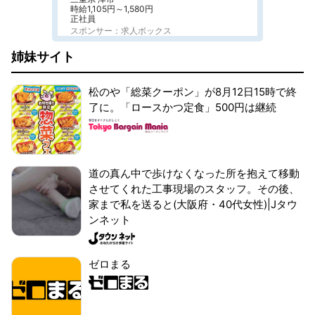
時給1,105円～1,580円
正社員
スポンサー：求人ボックス
姉妹サイト
松のや「総菜クーポン」が8月12日15時で終
了に。「ロースかつ定食」500円は継続
道の真ん中で歩けなくなった所を抱えて移動
させてくれた工事現場のスタッフ。その後、
家まで私を送ると(大阪府・40代女性)|Jタウ
ンネット
ゼロまる