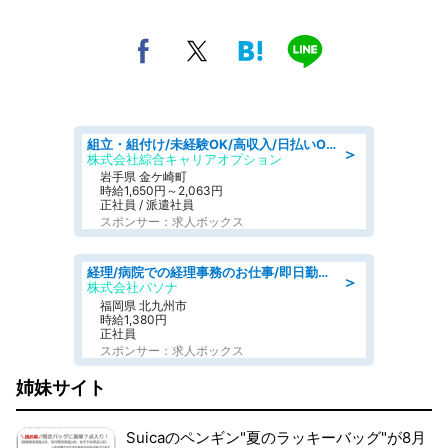
組立・組付け/未経験OK/高収入/日払いOK/交替制/20・30・40代活躍中
＞
株式会社綜合キャリアオプション
岩手県 金ケ崎町
時給1,650円～2,063円
正社員 / 派遣社員
スポンサー：求人ボックス
経理/病院での経理事務のお仕事/即日勤務可/車通勤可/経理/一般事務
＞
株式会社パソナ
福岡県 北九州市
時給1,380円
正社員
スポンサー：求人ボックス
姉妹サイト
Suicaのペンギン"夏のラッキーバッグ"が8月