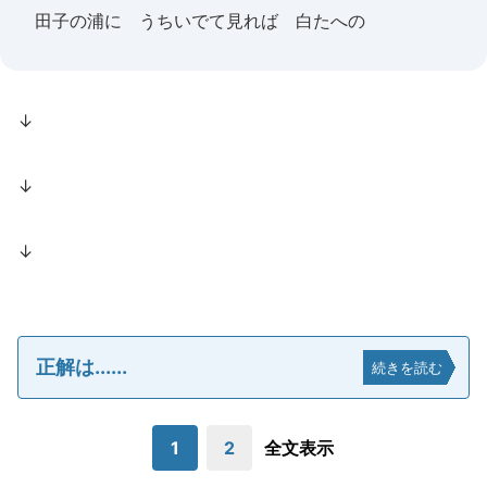
田子の浦に うちいでて見れば 白たへの
↓
↓
↓
正解は......
続きを読む
1
2
全文表示