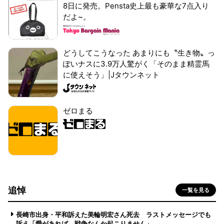
8日に発売。Pensta史上最も豪華な7点入り
だよ~。
どうしてこうなった あまりにも〝生き物〟っ
ぽいナスに3.9万人驚がく「そのまま精霊馬
に使えそう」|Jタウンネット
ゼロまる
追悼
一覧を見る
長崎市出身・平和訴えた美輪明宏さん死去 ラストメッセージでも
訴え「愛があれば 戦争なんか起こりません」