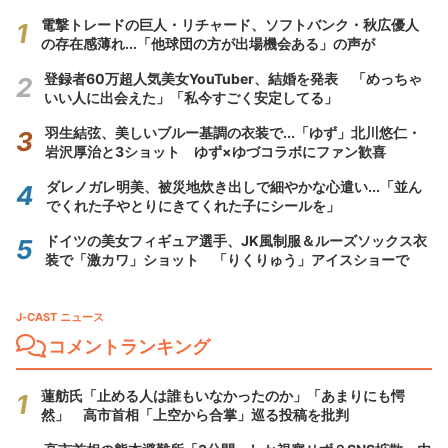
電撃トレードの巨人・リチャード、ソフトバンク・秋広優人
の存在感薄れ...「他球団の方が出場機会ある」の声が
登録者60万超人気美女YouTuber、結婚を発表 「めっちゃ
いい人に出会えた」「私今すごく安定してる」
羽生結弦、美しいブルー基調の衣装で...「ゆず」北川悠仁・
岩沢厚治と3ショット ゆず×ゆづコラボにファン歓喜
ダレノガレ明美、被災地炊き出しで細やかな心遣い...「並ん
でくれた子やとりにきてくれた子にシールを」
ドイツの美女フィギュア選手、JK風制服＆ルーズソックス衣
装で「激カワ」ショット 「りくりゅう」アイスショーで
J-CAST ニュース
コメントランキング
蓮舫氏「止める人は誰もいなかったのか」「あまりにも愕
然」 高市首相「上空から合掌」巡る投稿を批判