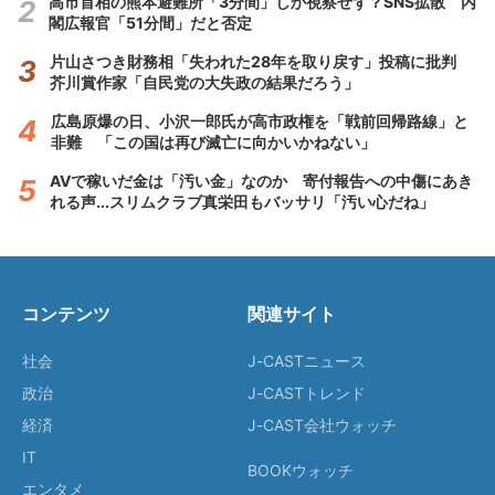
高市首相の熊本避難所「3分間」しか視察せず？SNS拡散 内
閣広報官「51分間」だと否定
片山さつき財務相「失われた28年を取り戻す」投稿に批判
芥川賞作家「自民党の大失政の結果だろう」
広島原爆の日、小沢一郎氏が高市政権を「戦前回帰路線」と
非難 「この国は再び滅亡に向かいかねない」
AVで稼いだ金は「汚い金」なのか 寄付報告への中傷にあき
れる声...スリムクラブ真栄田もバッサリ「汚い心だね」
コンテンツ
関連サイト
社会
J-CASTニュース
政治
J-CASTトレンド
経済
J-CAST会社ウォッチ
IT
BOOKウォッチ
エンタメ