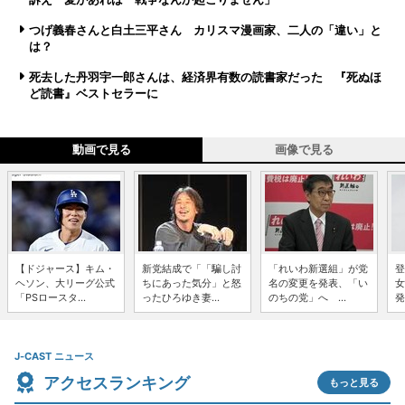
つげ義春さんと白土三平さん カリスマ漫画家、二人の「違い」と
は？
死去した丹羽宇一郎さんは、経済界有数の読書家だった 『死ぬほ
ど読書』ベストセラーに
動画で見る
画像で見る
【ドジャース】キム・
新党結成で「「騙し討
「れいわ新選組」が党
登
ヘソン、大リーグ公式
ちにあった気分」と怒
名の変更を発表、「い
女
「PSロースタ...
ったひろゆき妻...
のちの党」へ ...
発
J-CAST ニュース
アクセスランキング
もっと見る