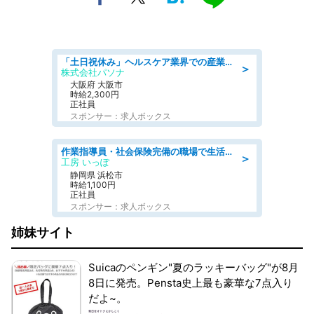
「土日祝休み」ヘルスケア業界での産業保健師業務/看護師/高時給/要資格:正看護師
＞
株式会社パソナ
大阪府 大阪市
時給2,300円
正社員
スポンサー：求人ボックス
作業指導員・社会保険完備の職場で生活支援員
＞
工房 いっぽ
静岡県 浜松市
時給1,100円
正社員
スポンサー：求人ボックス
姉妹サイト
Suicaのペンギン"夏のラッキーバッグ"が8月
8日に発売。Pensta史上最も豪華な7点入り
だよ~。