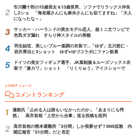
市川團十郎の15歳長女＆13歳長男、ソファでリラックス仲良
し2ショ 「海老蔵さんにも麻央さんにも似てますね」「大人
になったな～」
サッカー・ハーランドの美女モデル恋人、超ミニ丈ワンピで
色気ダダ漏れ すらり神スタイルの美貌
羽生結弦、美しいブルー基調の衣装で...「ゆず」北川悠仁・
岩沢厚治と3ショット ゆず×ゆづコラボにファン歓喜
ドイツの美女フィギュア選手、JK風制服＆ルーズソックス衣
装で「激カワ」ショット 「りくりゅう」アイスショーで
J-CAST ニュース
コメントランキング
蓮舫氏「止める人は誰もいなかったのか」「あまりにも愕
然」 高市首相「上空から合掌」巡る投稿を批判
高市首相の熊本避難所「3分間」しか視察せず？SNS拡散 内
閣広報官「51分間」だと否定