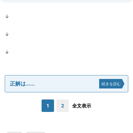
↓
↓
↓
正解は......
続きを読む
1
2
全文表示