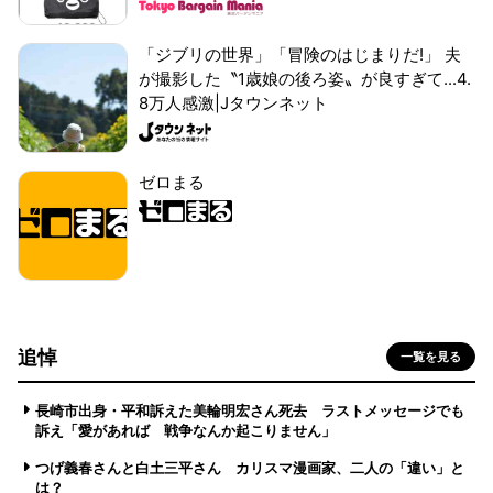
「ジブリの世界」「冒険のはじまりだ!」 夫
が撮影した〝1歳娘の後ろ姿〟が良すぎて...4.
8万人感激|Jタウンネット
ゼロまる
追悼
一覧を見る
長崎市出身・平和訴えた美輪明宏さん死去 ラストメッセージでも
訴え「愛があれば 戦争なんか起こりません」
つげ義春さんと白土三平さん カリスマ漫画家、二人の「違い」と
は？