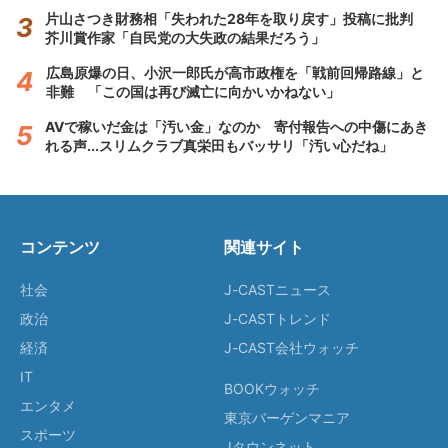
片山さつき財務相「失われた28年を取り戻す」投稿に批判
芥川賞作家「自民党の大失政の結果だろう」
広島原爆の日、小沢一郎氏が高市政権を「戦前回帰路線」と
非難 「この国は再び滅亡に向かいかねない」
AVで稼いだ金は「汚い金」なのか 寄付報告への中傷にあき
れる声...スリムクラブ真栄田もバッサリ「汚い心だね」
コンテンツ
関連サイト
社会
J-CASTニュース
政治
J-CASTトレンド
経済
J-CAST会社ウォッチ
IT
BOOKウォッチ
エンタメ
東京バーゲンマニア
スポーツ
Jタウンネット