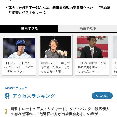
死去した丹羽宇一郎さんは、経済界有数の読書家だった 『死ぬほ
ど読書』ベストセラーに
動画で見る
画像で見る
【ドジャース】キム・
新党結成で「「騙し討
「れいわ新選組」が党
登
ヘソン、大リーグ公式
ちにあった気分」と怒
名の変更を発表、「い
女
「PSロースタ...
ったひろゆき妻...
のちの党」へ ...
発
J-CAST ニュース
アクセスランキング
もっと見る
電撃トレードの巨人・リチャード、ソフトバンク・秋広優人
の存在感薄れ...「他球団の方が出場機会ある」の声が