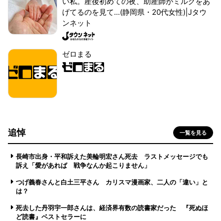
い私。産後初めての夜、助産師がミルクをあ
げてるのを見て...(静岡県・20代女性)|Jタウ
ンネット
ゼロまる
追悼
一覧を見る
長崎市出身・平和訴えた美輪明宏さん死去 ラストメッセージでも
訴え「愛があれば 戦争なんか起こりません」
つげ義春さんと白土三平さん カリスマ漫画家、二人の「違い」と
は？
死去した丹羽宇一郎さんは、経済界有数の読書家だった 『死ぬほ
ど読書』ベストセラーに