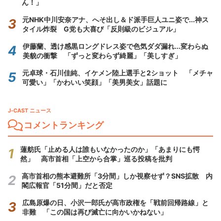
ん！」
元NHK中川安奈アナ、へそ出し＆ド派手巨人ユニ姿で...神ス
タイル炸裂 G党も大喜び「反則級のビジュアル」
伊藤蘭、透け感黒ロングドレス姿で色気ダダ漏れ...変わらぬ
美貌の衝撃 「ずっと変わらず綺麗」「美しすぎ」
元卓球・石川佳純、イケメン陸上選手と2ショット 「メチャ
可愛い」「かわいい笑顔」「美男美女」話題に
J-CAST ニュース
コメントランキング
蓮舫氏「止める人は誰もいなかったのか」「あまりにも愕
然」 高市首相「上空から合掌」巡る投稿を批判
高市首相の熊本避難所「3分間」しか視察せず？SNS拡散 内
閣広報官「51分間」だと否定
広島原爆の日、小沢一郎氏が高市政権を「戦前回帰路線」と
非難 「この国は再び滅亡に向かいかねない」