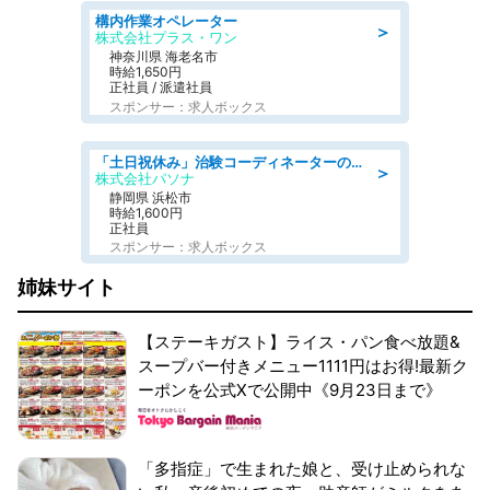
構内作業オペレーター
＞
株式会社プラス・ワン
神奈川県 海老名市
時給1,650円
正社員 / 派遣社員
スポンサー：求人ボックス
「土日祝休み」治験コーディネーターのお仕事/未経験OK
＞
株式会社パソナ
静岡県 浜松市
時給1,600円
正社員
スポンサー：求人ボックス
姉妹サイト
【ステーキガスト】ライス・パン食べ放題&
スープバー付きメニュー1111円はお得!最新ク
ーポンを公式Xで公開中《9月23日まで》
「多指症」で生まれた娘と、受け止められな