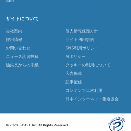
動画
サイトについて
会社案内
個人情報保護方針
採用情報
サイト利用規約
お問い合わせ
SNS利用ポリシー
ニュース読者投稿
AIポリシー
編集長からの手紙
クッキーの利用について
広告掲載
記事配信
コンテンツ二次利用
日本インターネット報道協会
© 2026 J-CAST, Inc. All Rights Reserved.