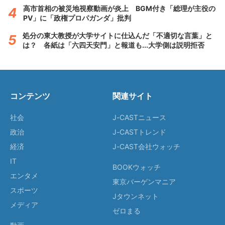
高市首相の被災地視察動画が炎上 BGM付き「総理が主役の
PV」に「政権プロパガンダ」批判
処分の東大教授が大学サイトに仕込んだ「不適切な言葉」と
は？ 各紙は「六四天安門」と報道も...大学側は説明拒否
コンテンツ
関連サイト
社会
J-CASTニュース
政治
J-CASTトレンド
経済
J-CAST会社ウォッチ
IT
BOOKウォッチ
エンタメ
東京バーゲンマニア
スポーツ
Jタウンネット
メディア
ゼロまる