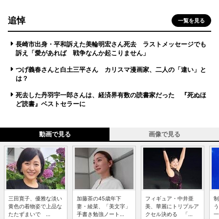
追悼
一覧を見る
長崎市出身・平和訴えた美輪明宏さん死去 ラストメッセージでも
訴え「愛があれば 戦争なんか起こりません」
つげ義春さんと白土三平さん カリスマ漫画家、二人の「違い」と
は？
死去した丹羽宇一郎さんは、経済界有数の読書家だった 『死ぬほ
ど読書』ベストセラーに
動画で見る
画像で見る
三田寛子、優雅な淡い
加藤茶の45歳年下
フィギュア・中井亜
制
黄色の着物姿で上品な
妻・綾菜、「美文字」
美、華麗にトリプルア
う
たたずまいで ...
手書き勉強ノート...
クセル決める 「...
一