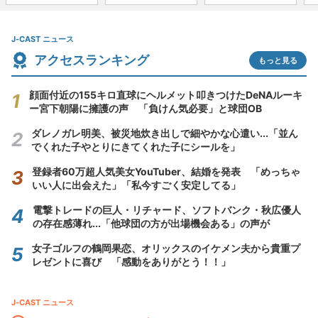
J-CAST ニュース
アクセスランキング
もっと見る
顔面付近の155キロ直球にヘルメット叩きつけたDeNAルーキ
ー宮下朝陽に擁護の声 「負けん気必要」と球団OB
ダレノガレ明美、被災地炊き出しで細やかな心遣い...「並ん
でくれた子やとりにきてくれた子にシールを」
登録者60万超人気美女YouTuber、結婚を発表 「めっちゃ
いい人に出会えた」「私今すごく安定してる」
電撃トレードの巨人・リチャード、ソフトバンク・秋広優人
の存在感薄れ...「他球団の方が出場機会ある」の声が
女子ゴルフの鶴岡果恋、オリックスのイケメン夫から貴重プ
レゼントに喜び 「感動をありがとう！！」
J-CAST ニュース