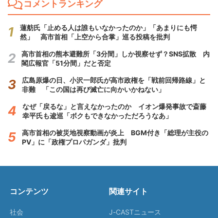
コメントランキング
蓮舫氏「止める人は誰もいなかったのか」「あまりにも愕
然」 高市首相「上空から合掌」巡る投稿を批判
高市首相の熊本避難所「3分間」しか視察せず？SNS拡散 内
閣広報官「51分間」だと否定
広島原爆の日、小沢一郎氏が高市政権を「戦前回帰路線」と
非難 「この国は再び滅亡に向かいかねない」
なぜ「戻るな」と言えなかったのか イオン爆発事故で斎藤
幸平氏も逡巡「ボクもできなかっただろうなあ」
高市首相の被災地視察動画が炎上 BGM付き「総理が主役の
PV」に「政権プロパガンダ」批判
コンテンツ
関連サイト
社会
J-CASTニュース