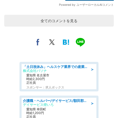
全てのコメントを見る
「土日祝休み」ヘルスケア業界での産業保健師業務/看護師/高時給/未経験OK/要資格:正看護師
＞
株式会社パソナ
愛知県 名古屋市
時給2,300円
正社員
スポンサー：求人ボックス
介護職・ヘルパー/デイサービス/額田郡幸田町/JR東海道本線 幸田/愛知県
＞
デイサービス燈いろ
愛知県 幸田町
時給1,200円
正社員