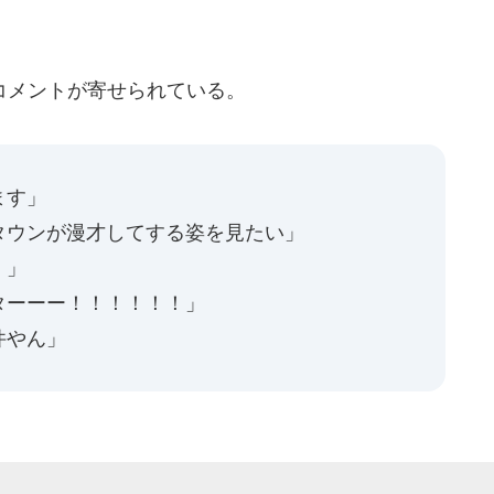
コメントが寄せられている。
ます」
タウンが漫才してする姿を見たい」
！」
ターーー！！！！！！」
件やん」