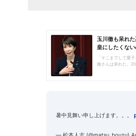
玉川徹も呆れた
皇にしたくない
「そこまでして愛子
徹さんは呆れた。2
が閣議決定した皇室
なく、国民の総意に
後ろ盾になった形で
も」改正案は、皇族
暑中見舞い申し上げます。。。
— 松本人志 (@matsu_bouzu)
A