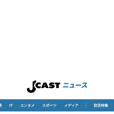
済
IT
エンタメ
スポーツ
メディア
防災特集