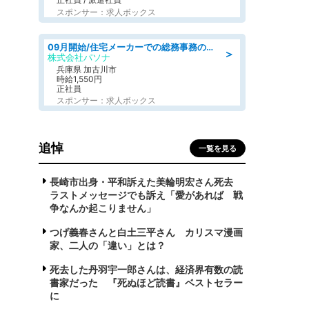
スポンサー：求人ボックス
09月開始/住宅メーカーでの総務事務のお仕事/駅近/車通勤可/一般事務/人事労務
＞
株式会社パソナ
兵庫県 加古川市
時給1,550円
正社員
スポンサー：求人ボックス
追悼
一覧を見る
長崎市出身・平和訴えた美輪明宏さん死去
ラストメッセージでも訴え「愛があれば 戦
争なんか起こりません」
つげ義春さんと白土三平さん カリスマ漫画
家、二人の「違い」とは？
死去した丹羽宇一郎さんは、経済界有数の読
書家だった 『死ぬほど読書』ベストセラー
に