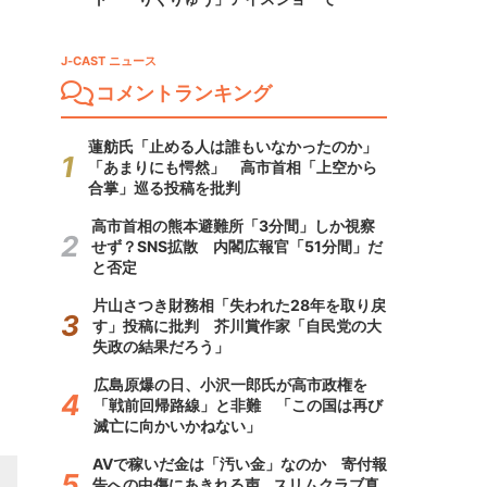
J-CAST ニュース
コメントランキング
蓮舫氏「止める人は誰もいなかったのか」
「あまりにも愕然」 高市首相「上空から
合掌」巡る投稿を批判
高市首相の熊本避難所「3分間」しか視察
せず？SNS拡散 内閣広報官「51分間」だ
と否定
片山さつき財務相「失われた28年を取り戻
す」投稿に批判 芥川賞作家「自民党の大
失政の結果だろう」
広島原爆の日、小沢一郎氏が高市政権を
「戦前回帰路線」と非難 「この国は再び
滅亡に向かいかねない」
AVで稼いだ金は「汚い金」なのか 寄付報
告への中傷にあきれる声...スリムクラブ真