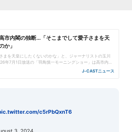
高市内閣の独断...「そこまでして愛子さまを天
のか」
さまを天皇にしたくないのかな」と、ジャーナリストの玉川
026年7月1日放送の「羽鳥慎一モーニングショー」は高市内閣
典範改正案について、立法府の総意に基づいていないだけで
J-CASTニュース
も沿っていないんじゃないかと取り上げた。「将来、他国が
、別の天皇を立てますみたいなことを言われちゃう可能性
が旧宮家の男子を養
pic.twitter.com/c5rPbQxnT6
ugust 3, 2024