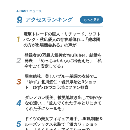
J-CAST ニュース
アクセスランキング
もっと見る
電撃トレードの巨人・リチャード、ソフト
バンク・秋広優人の存在感薄れ...「他球団
の方が出場機会ある」の声が
登録者60万超人気美女YouTuber、結婚を
発表 「めっちゃいい人に出会えた」「私
今すごく安定してる」
羽生結弦、美しいブルー基調の衣装で...
「ゆず」北川悠仁・岩沢厚治と3ショッ
ト ゆず×ゆづコラボにファン歓喜
ダレノガレ明美、被災地炊き出しで細やか
な心遣い...「並んでくれた子やとりにきて
くれた子にシールを」
ドイツの美女フィギュア選手、JK風制服＆
ルーズソックス衣装で「激カワ」ショッ
ト 「りくりゅう」アイスショーで