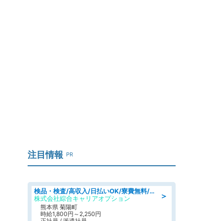
注目情報
PR
検品・検査/高収入/日払いOK/寮費無料/日勤/20・30・40代活躍中
＞
株式会社綜合キャリアオプション
熊本県 菊陽町
時給1,800円～2,250円
正社員 / 派遣社員