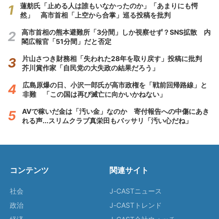
蓮舫氏「止める人は誰もいなかったのか」「あまりにも愕
然」 高市首相「上空から合掌」巡る投稿を批判
高市首相の熊本避難所「3分間」しか視察せず？SNS拡散 内
閣広報官「51分間」だと否定
片山さつき財務相「失われた28年を取り戻す」投稿に批判
芥川賞作家「自民党の大失政の結果だろう」
広島原爆の日、小沢一郎氏が高市政権を「戦前回帰路線」と
非難 「この国は再び滅亡に向かいかねない」
AVで稼いだ金は「汚い金」なのか 寄付報告への中傷にあき
れる声...スリムクラブ真栄田もバッサリ「汚い心だね」
コンテンツ
関連サイト
社会
J-CASTニュース
政治
J-CASTトレンド