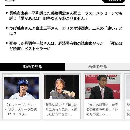
長崎市出身・平和訴えた美輪明宏さん死去 ラストメッセージでも
訴え「愛があれば 戦争なんか起こりません」
つげ義春さんと白土三平さん カリスマ漫画家、二人の「違い」と
は？
死去した丹羽宇一郎さんは、経済界有数の読書家だった 『死ぬほ
ど読書』ベストセラーに
動画で見る
画像で見る
【ドジャース】キム・
新党結成で「「騙し討
「れいわ新選組」が党
登
ヘソン、大リーグ公式
ちにあった気分」と怒
名の変更を発表、「い
女
「PSロースタ...
ったひろゆき妻...
のちの党」へ ...
発