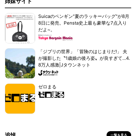
姉妹サイト
Suicaのペンギン"夏のラッキーバッグ"が8月
8日に発売。Pensta史上最も豪華な7点入り
だよ~。
「ジブリの世界」「冒険のはじまりだ!」 夫
が撮影した〝1歳娘の後ろ姿〟が良すぎて...4.
8万人感激|Jタウンネット
ゼロまる
追悼
一覧を見る