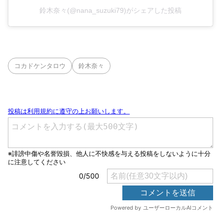
鈴木奈々(@nana_suzuki79)がシェアした投稿
コカドケンタロウ
鈴木奈々