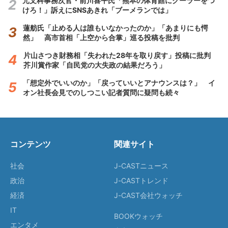
元文科事務次官・前川喜平氏「熊本の体育館にクーラーをつ
けろ！」訴えにSNSあきれ「ブーメランでは」
蓮舫氏「止める人は誰もいなかったのか」「あまりにも愕
然」 高市首相「上空から合掌」巡る投稿を批判
片山さつき財務相「失われた28年を取り戻す」投稿に批判
芥川賞作家「自民党の大失政の結果だろう」
「想定外でいいのか」「戻っていいとアナウンスは？」 イ
オン社長会見でのしつこい記者質問に疑問も続々
コンテンツ
関連サイト
社会
J-CASTニュース
政治
J-CASTトレンド
経済
J-CAST会社ウォッチ
IT
BOOKウォッチ
エンタメ