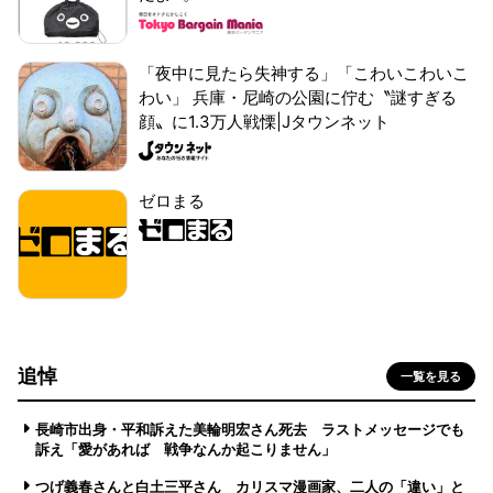
「夜中に見たら失神する」「こわいこわいこ
わい」 兵庫・尼崎の公園に佇む〝謎すぎる
顔〟に1.3万人戦慄|Jタウンネット
ゼロまる
追悼
一覧を見る
長崎市出身・平和訴えた美輪明宏さん死去 ラストメッセージでも
訴え「愛があれば 戦争なんか起こりません」
つげ義春さんと白土三平さん カリスマ漫画家、二人の「違い」と