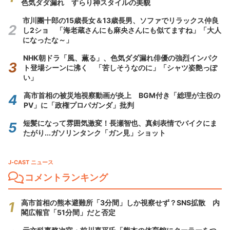
色気ダダ漏れ すらり神スタイルの美貌
市川團十郎の15歳長女＆13歳長男、ソファでリラックス仲良
し2ショ 「海老蔵さんにも麻央さんにも似てますね」「大人
になったな～」
NHK朝ドラ「風、薫る」、色気ダダ漏れ俳優の強烈インパク
ト登場シーンに沸く 「苦しそうなのに」「シャツ姿艶っぽ
い」
高市首相の被災地視察動画が炎上 BGM付き「総理が主役の
PV」に「政権プロパガンダ」批判
短髪になって雰囲気激変！長瀬智也、真剣表情でバイクにま
たがり...ガソリンタンク「ガン見」ショット
J-CAST ニュース
コメントランキング
高市首相の熊本避難所「3分間」しか視察せず？SNS拡散 内
閣広報官「51分間」だと否定