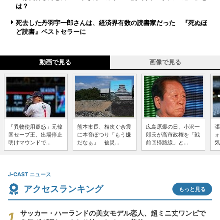
は？
死去した丹羽宇一郎さんは、経済界有数の読書家だった 『死ぬほ
ど読書』ベストセラーに
動画で見る
画像で見る
「異物使用疑惑」元韓
熊本市長、相次ぐ余震
広島原爆の日、小沢一
張
国セーブ王、出場停止
に本音ぽつり「もう嫌
郎氏が高市政権を「戦
ォ
明けマウンドで...
だなぁ」 被災...
前回帰路線」と...
気
J-CAST ニュース
アクセスランキング
もっと見る
サッカー・ハーランドの美女モデル恋人、超ミニ丈ワンピで