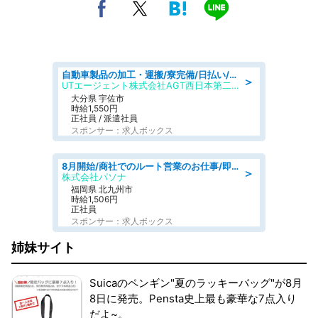
自動車製品の加工・運搬/寮完備/日払い/工場・製造
＞
UTエージェント株式会社AGT西日本第二CU
大分県 宇佐市
時給1,550円
正社員 / 派遣社員
スポンサー：求人ボックス
8月開始/商社でのルート営業のお仕事/即日勤務可/車通勤可/営業
＞
株式会社パソナ
福岡県 北九州市
時給1,506円
正社員
スポンサー：求人ボックス
姉妹サイト
Suicaのペンギン"夏のラッキーバッグ"が8月
8日に発売。Pensta史上最も豪華な7点入り
だよ~。