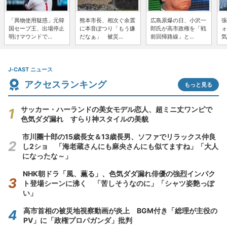
「異物使用疑惑」元韓
熊本市長、相次ぐ余震
広島原爆の日、小沢一
張
国セーブ王、出場停止
に本音ぽつり「もう嫌
郎氏が高市政権を「戦
ォ
明けマウンドで...
だなぁ」 被災...
前回帰路線」と...
気
J-CAST ニュース
アクセスランキング
もっと見る
サッカー・ハーランドの美女モデル恋人、超ミニ丈ワンピで
色気ダダ漏れ すらり神スタイルの美貌
市川團十郎の15歳長女＆13歳長男、ソファでリラックス仲良
し2ショ 「海老蔵さんにも麻央さんにも似てますね」「大人
になったな～」
NHK朝ドラ「風、薫る」、色気ダダ漏れ俳優の強烈インパク
ト登場シーンに沸く 「苦しそうなのに」「シャツ姿艶っぽ
い」
高市首相の被災地視察動画が炎上 BGM付き「総理が主役の
PV」に「政権プロパガンダ」批判