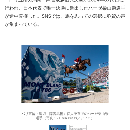
行われ、日本代表で唯一決勝に進出したハーゼ柴山崇選手
が途中棄権した。SNSでは、馬を思っての選択に称賛の声
が集まっている。
パリ五輪・馬術「障害馬術」個人予選でのハーゼ柴山崇
選手（写真：ZUMA Press／アフロ）