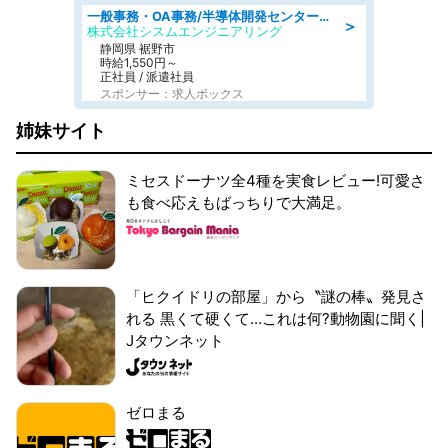
一般事務・OA事務/半導体開発センター内で事務&軽作業スタッフ、募集
＞
株式会社シスムエンジニアリング
静岡県 裾野市
時給1,550円～
正社員 / 派遣社員
スポンサー：求人ボックス
姉妹サイト
ミセスドーナツ全4種を実食レビュー!可愛さ
も食べ応えもばっちりで大満足。
「ヒクイドリの部屋」から〝謎の棒〟発見さ
れる 黒くて硬くて...これは何?動物園に聞く|
Jタウンネット
ゼロまる