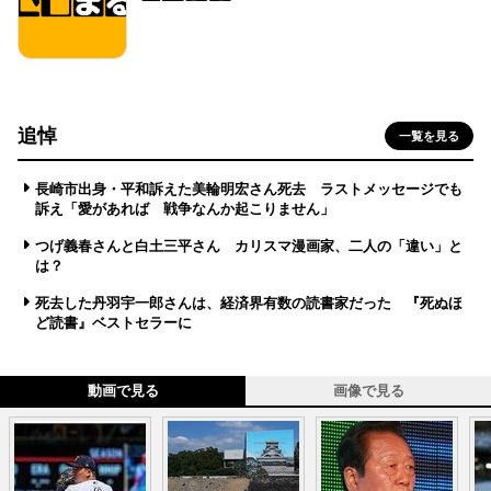
追悼
一覧を見る
長崎市出身・平和訴えた美輪明宏さん死去 ラストメッセージでも
訴え「愛があれば 戦争なんか起こりません」
つげ義春さんと白土三平さん カリスマ漫画家、二人の「違い」と
は？
死去した丹羽宇一郎さんは、経済界有数の読書家だった 『死ぬほ
ど読書』ベストセラーに
動画で見る
画像で見る