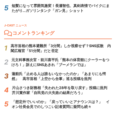
短髪になって雰囲気激変！長瀬智也、真剣表情でバイクにま
たがり...ガソリンタンク「ガン見」ショット
J-CAST ニュース
コメントランキング
高市首相の熊本避難所「3分間」しか視察せず？SNS拡散 内
閣広報官「51分間」だと否定
元文科事務次官・前川喜平氏「熊本の体育館にクーラーをつ
けろ！」訴えにSNSあきれ「ブーメランでは」
蓮舫氏「止める人は誰もいなかったのか」「あまりにも愕
然」 高市首相「上空から合掌」巡る投稿を批判
片山さつき財務相「失われた28年を取り戻す」投稿に批判
芥川賞作家「自民党の大失政の結果だろう」
「想定外でいいのか」「戻っていいとアナウンスは？」 イ
オン社長会見でのしつこい記者質問に疑問も続々