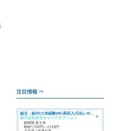
勇
注目情報
PR
組立・組付け/未経験OK/高収入/日払いOK/交替制/20・30・40代活躍中
＞
株式会社綜合キャリアオプション
静岡県 富士市
時給1,700円～2,125円
正社員 / 派遣社員