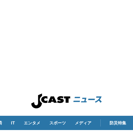
済
IT
エンタメ
スポーツ
メディア
防災特集