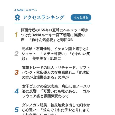
J-CAST ニュース
アクセスランキング
もっと見る
顔面付近の155キロ直球にヘルメット叩き
つけたDeNAルーキー宮下朝陽に擁護の
声 「負けん気必要」と球団OB
元卓球・石川佳純、イケメン陸上選手と2
ショット 「メチャ可愛い」「かわいい笑
顔」「美男美女」話題に
電撃トレードの巨人・リチャード、ソフト
バンク・秋広優人の存在感薄れ...「他球団
の方が出場機会ある」の声が
女子ゴルフの金沢志奈、肩出し白ノースリ
姿に反響...「可愛いにも程がある」 ゴル
フウェア姿と雰囲気変わって
ダレノガレ明美、被災地炊き出しで細やか
な心遣い...「並んでくれた子やとりにきて
くれた子にシールを」