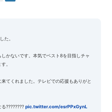
ました。
ちしかないです。本気でベスト8を目指しチャ
ます。
に来てくれました。テレビでの応援もありがと
???????
pic.twitter.com/esrPPxGynL