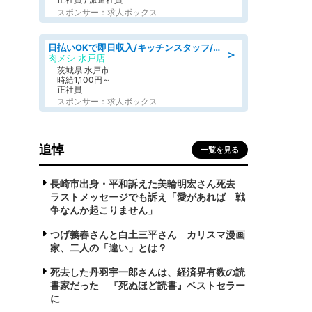
スポンサー：求人ボックス
日払いOKで即日収入/キッチンスタッフ/「原付免許必須」デリバリー業務など、自己成長可能な幅広い仕事に挑戦!髪型自由&ピアス・ネイルOK/茨城県/水戸市
＞
肉メシ 水戸店
茨城県 水戸市
時給1,100円～
正社員
スポンサー：求人ボックス
追悼
一覧を見る
長崎市出身・平和訴えた美輪明宏さん死去
ラストメッセージでも訴え「愛があれば 戦
争なんか起こりません」
つげ義春さんと白土三平さん カリスマ漫画
家、二人の「違い」とは？
死去した丹羽宇一郎さんは、経済界有数の読
書家だった 『死ぬほど読書』ベストセラー
に