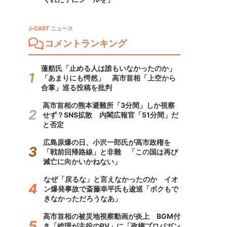
J-CAST ニュース
コメントランキング
蓮舫氏「止める人は誰もいなかったのか」
「あまりにも愕然」 高市首相「上空から
合掌」巡る投稿を批判
高市首相の熊本避難所「3分間」しか視察
せず？SNS拡散 内閣広報官「51分間」だ
と否定
広島原爆の日、小沢一郎氏が高市政権を
「戦前回帰路線」と非難 「この国は再び
滅亡に向かいかねない」
なぜ「戻るな」と言えなかったのか イオ
ン爆発事故で斎藤幸平氏も逡巡「ボクもで
きなかっただろうなあ」
高市首相の被災地視察動画が炎上 BGM付
き「総理が主役のPV」に「政権プロパガン