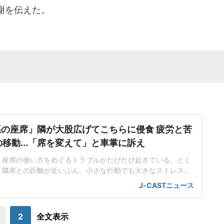
謝を伝えた。
の座席」隣が大股広げてこちらに侵食 疲労と苦
の移動...「席を変えて」と車掌に訴え
、座席の使い方をめぐるトラブルがたびたび起きている。とく
、隣席との距離が近いぶん、小さな行動でも大きなストレスに
。都内在住の中村彩名さん(仮名・30代)は、関西方面から東
J-CASTニュース
で、思わぬ出来事に直面した。不自然な姿勢で移動する羽目に
寝不足が続く中、中村さんは、少しでも休もうと指定席を予約
して乗車した。車内で仮眠を取るつもり
2
全文表示