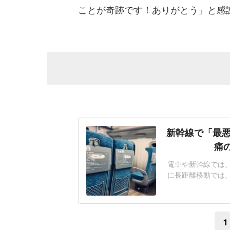
ことが奇跡です！ありがとう」と感
新幹線で「最悪
痛
電車や新幹線では
に長距離移動では
つながることがある
京に向かう新幹線
仕事が多忙のため
1