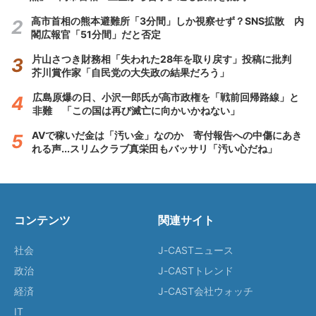
高市首相の熊本避難所「3分間」しか視察せず？SNS拡散 内
閣広報官「51分間」だと否定
片山さつき財務相「失われた28年を取り戻す」投稿に批判
芥川賞作家「自民党の大失政の結果だろう」
広島原爆の日、小沢一郎氏が高市政権を「戦前回帰路線」と
非難 「この国は再び滅亡に向かいかねない」
AVで稼いだ金は「汚い金」なのか 寄付報告への中傷にあき
れる声...スリムクラブ真栄田もバッサリ「汚い心だね」
コンテンツ
関連サイト
社会
J-CASTニュース
政治
J-CASTトレンド
経済
J-CAST会社ウォッチ
IT