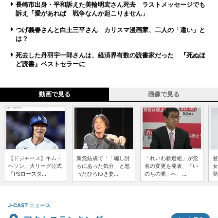
長崎市出身・平和訴えた美輪明宏さん死去 ラストメッセージでも
訴え「愛があれば 戦争なんか起こりません」
つげ義春さんと白土三平さん カリスマ漫画家、二人の「違い」と
は？
死去した丹羽宇一郎さんは、経済界有数の読書家だった 『死ぬほ
ど読書』ベストセラーに
動画で見る
画像で見る
【ドジャース】キム・
新党結成で「「騙し討
「れいわ新選組」が党
登
ヘソン、大リーグ公式
ちにあった気分」と怒
名の変更を発表、「い
女
「PSロースタ...
ったひろゆき妻...
のちの党」へ ...
発
J-CAST ニュース