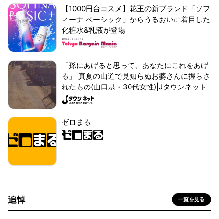
【1000円台コスメ】花王の新ブランド「ソフ
ィーナ ベーシック」からうるおいに着目した
化粧水&乳液が登場
「孫にあげると思って、あなたにこれをあげ
る」 真夏の山道で見知らぬお婆さんに握らさ
れたもの(山口県・30代女性)|Jタウンネット
ゼロまる
追悼
一覧を見る