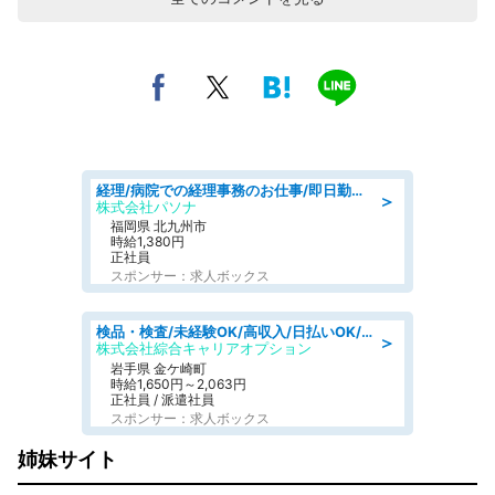
経理/病院での経理事務のお仕事/即日勤務可/車通勤可/経理/一般事務
＞
株式会社パソナ
福岡県 北九州市
時給1,380円
正社員
スポンサー：求人ボックス
検品・検査/未経験OK/高収入/日払いOK/交替制/20・30・40代活躍中
＞
株式会社綜合キャリアオプション
岩手県 金ケ崎町
時給1,650円～2,063円
正社員 / 派遣社員
スポンサー：求人ボックス
姉妹サイト