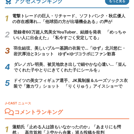
アクセスランキング
もっと見る
電撃トレードの巨人・リチャード、ソフトバンク・秋広優人
の存在感薄れ...「他球団の方が出場機会ある」の声が
登録者60万超人気美女YouTuber、結婚を発表 「めっちゃ
いい人に出会えた」「私今すごく安定してる」
羽生結弦、美しいブルー基調の衣装で...「ゆず」北川悠仁・
岩沢厚治と3ショット ゆず×ゆづコラボにファン歓喜
ダレノガレ明美、被災地炊き出しで細やかな心遣い...「並ん
でくれた子やとりにきてくれた子にシールを」
ドイツの美女フィギュア選手、JK風制服＆ルーズソックス衣
装で「激カワ」ショット 「りくりゅう」アイスショーで
J-CAST ニュース
コメントランキング
蓮舫氏「止める人は誰もいなかったのか」「あまりにも愕
然」 高市首相「上空から合掌」巡る投稿を批判