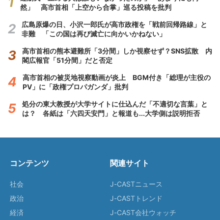
然」 高市首相「上空から合掌」巡る投稿を批判
広島原爆の日、小沢一郎氏が高市政権を「戦前回帰路線」と
非難 「この国は再び滅亡に向かいかねない」
高市首相の熊本避難所「3分間」しか視察せず？SNS拡散 内
閣広報官「51分間」だと否定
高市首相の被災地視察動画が炎上 BGM付き「総理が主役の
PV」に「政権プロパガンダ」批判
処分の東大教授が大学サイトに仕込んだ「不適切な言葉」と
は？ 各紙は「六四天安門」と報道も...大学側は説明拒否
コンテンツ
関連サイト
社会
J-CASTニュース
政治
J-CASTトレンド
経済
J-CAST会社ウォッチ