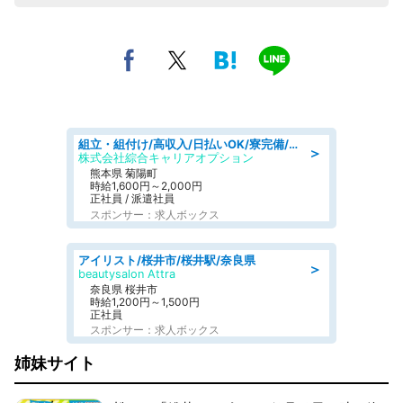
組立・組付け/高収入/日払いOK/寮完備/交替制/20・30・40代活躍中
＞
株式会社綜合キャリアオプション
熊本県 菊陽町
時給1,600円～2,000円
正社員 / 派遣社員
スポンサー：求人ボックス
アイリスト/桜井市/桜井駅/奈良県
＞
beautysalon Attra
奈良県 桜井市
時給1,200円～1,500円
正社員
スポンサー：求人ボックス
姉妹サイト