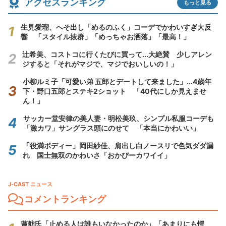
アクセスランキング
もっと見る
生見愛瑠、へそ出し「めるのふく」コーデでかわいすぎ大反
響 「スタイル抜群」「めっちゃお洒落」「最高！」
辻希美、コストコに行くたびに買って...大絶賛 少しアレン
ジすると「それがマジで、マジでおいしいの！」
小柳ルミ子「可愛い弟 五郎とデートして来ました」...4歳年
下・野口五郎とステキ2ショット 「40代にしか見えませ
ん！」
サッカー堂安律の美人妻・明松美玖、シンプル私服コーデも
「激カワ」サングラス頭にのせて 「本当にかわいい」
「役満ボディー」岡田紗佳、肩出し白ノースリで色気ダダ漏
れ 国士無双のかわいさ「おかぴーカワイイ」
J-CAST ニュース
コメントランキング
蓮舫氏「止める人は誰もいなかったのか」「あまりにも愕