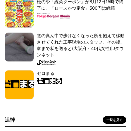
松のや「総菜クーポン」が8月12日15時で終
了に。「ロースかつ定食」500円は継続
道の真ん中で歩けなくなった所を抱えて移動
させてくれた工事現場のスタッフ。その後、
家まで私を送ると(大阪府・40代女性)|Jタウ
ンネット
ゼロまる
追悼
一覧を見る