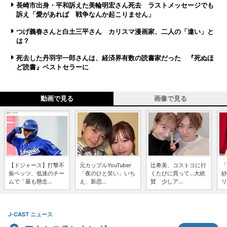
長崎市出身・平和訴えた美輪明宏さん死去 ラストメッセージでも
訴え「愛があれば 戦争なんか起こりません」
つげ義春さんと白土三平さん カリスマ漫画家、二人の「違い」と
は？
死去した丹羽宇一郎さんは、経済界有数の読書家だった 『死ぬほ
ど読書』ベストセラーに
動画で見る
画像で見る
【ドジャース】打撃不
元カップルYouTuber
辻希美、コストコに行
「
振ベッツ、低迷のチー
「夜のひと笑い」いち
くたびに買って...大絶
紗
ムで「最も懸念...
え、新恋...
賛 少しア...
リ
J-CAST ニュース