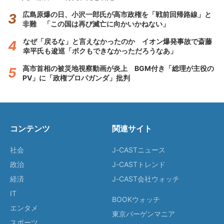
広島原爆の日、小沢一郎氏が高市政権を「戦前回帰路線」と
非難 「この国は再び滅亡に向かいかねない」
なぜ「戻るな」と言えなかったのか イオン爆発事故で斎藤
幸平氏も逡巡「ボクもできなかっただろうなあ」
高市首相の被災地視察動画が炎上 BGM付き「総理が主役の
PV」に「政権プロパガンダ」批判
コンテンツ
関連サイト
社会
J-CASTニュース
政治
J-CASTトレンド
経済
J-CAST会社ウォッチ
IT
BOOKウォッチ
エンタメ
東京バーゲンマニア
スポーツ