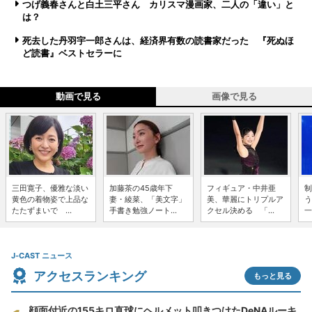
つげ義春さんと白土三平さん カリスマ漫画家、二人の「違い」と
は？
死去した丹羽宇一郎さんは、経済界有数の読書家だった 『死ぬほ
ど読書』ベストセラーに
動画で見る
画像で見る
三田寛子、優雅な淡い
加藤茶の45歳年下
フィギュア・中井亜
制
黄色の着物姿で上品な
妻・綾菜、「美文字」
美、華麗にトリプルア
う
たたずまいで ...
手書き勉強ノート...
クセル決める 「...
一
J-CAST ニュース
アクセスランキング
もっと見る
顔面付近の155キロ直球にヘルメット叩きつけたDeNAルーキ