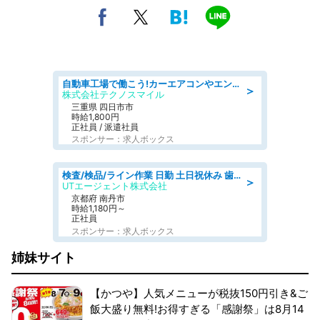
自動車工場で働こう!カーエアコンやエンジンの製造・加工業務/寮完備 denso aichi
＞
株式会社テクノスマイル
三重県 四日市市
時給1,800円
正社員 / 派遣社員
スポンサー：求人ボックス
検査/検品/ライン作業 日勤 土日祝休み 歯科模型製造 有償休憩あり 残業ほぼなし
＞
UTエージェント株式会社
京都府 南丹市
時給1,180円～
正社員
スポンサー：求人ボックス
姉妹サイト
【かつや】人気メニューが税抜150円引き&ご
飯大盛り無料!お得すぎる「感謝祭」は8月14