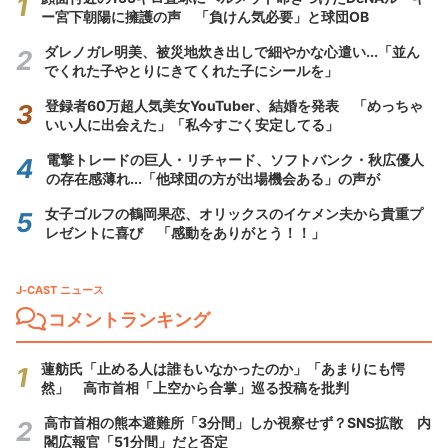
ー宮下朝陽に擁護の声 「負けん気必要」と球団OB
ダレノガレ明美、被災地炊き出しで細やかな心遣い...「並ん
でくれた子やとりにきてくれた子にシールを」
登録者60万超人気美女YouTuber、結婚を発表 「めっちゃ
いい人に出会えた」「私今すごく安定してる」
電撃トレードの巨人・リチャード、ソフトバンク・秋広優人
の存在感薄れ...「他球団の方が出場機会ある」の声が
女子ゴルフの鶴岡果恋、オリックスのイケメン夫から貴重プ
レゼントに喜び 「感動をありがとう！！」
J-CAST ニュース
コメントランキング
蓮舫氏「止める人は誰もいなかったのか」「あまりにも愕
然」 高市首相「上空から合掌」巡る投稿を批判
高市首相の熊本避難所「3分間」しか視察せず？SNS拡散 内
閣広報官「51分間」だと否定