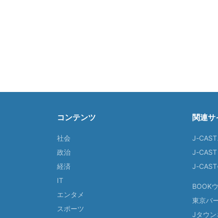
コンテンツ
関連サ
社会
J-CAS
政治
J-CAS
経済
J-CA
IT
BOOK
エンタメ
東京バ
スポーツ
Jタウン