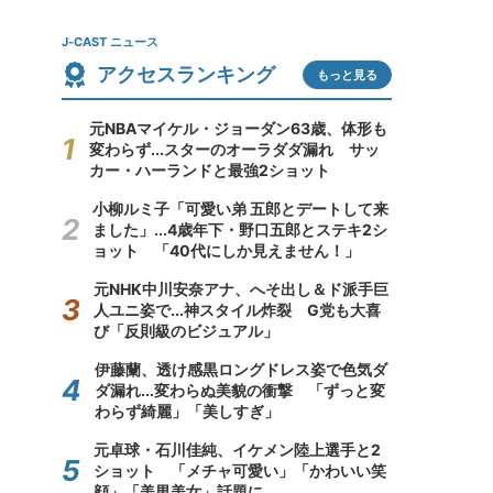
J-CAST ニュース
アクセスランキング
もっと見る
元NBAマイケル・ジョーダン63歳、体形も
変わらず...スターのオーラダダ漏れ サッ
カー・ハーランドと最強2ショット
小柳ルミ子「可愛い弟 五郎とデートして来
ました」...4歳年下・野口五郎とステキ2シ
ョット 「40代にしか見えません！」
元NHK中川安奈アナ、へそ出し＆ド派手巨
人ユニ姿で...神スタイル炸裂 G党も大喜
び「反則級のビジュアル」
伊藤蘭、透け感黒ロングドレス姿で色気ダ
ダ漏れ...変わらぬ美貌の衝撃 「ずっと変
わらず綺麗」「美しすぎ」
元卓球・石川佳純、イケメン陸上選手と2
ショット 「メチャ可愛い」「かわいい笑
顔」「美男美女」話題に