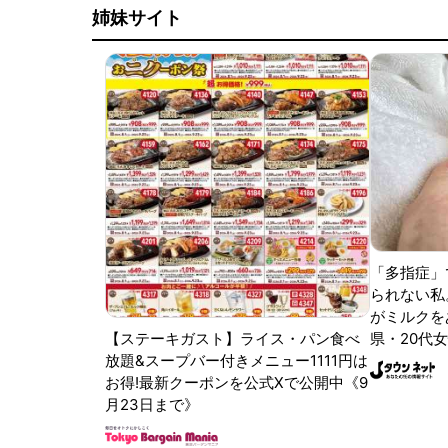
姉妹サイト
「多指症」
られない私
がミルクをあ
【ステーキガスト】ライス・パン食べ
県・20代女
放題&スープバー付きメニュー1111円は
お得!最新クーポンを公式Xで公開中《9
月23日まで》