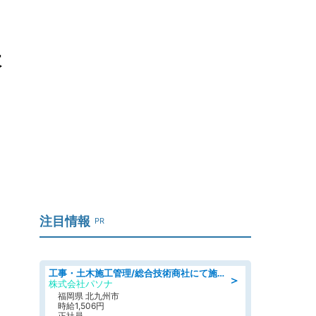
本
注目情報
PR
工事・土木施工管理/総合技術商社にて施工管理のお仕事/即日勤務可/車通勤可/工事・土木施工管理/生産・品質管理
＞
株式会社パソナ
福岡県 北九州市
時給1,506円
正社員