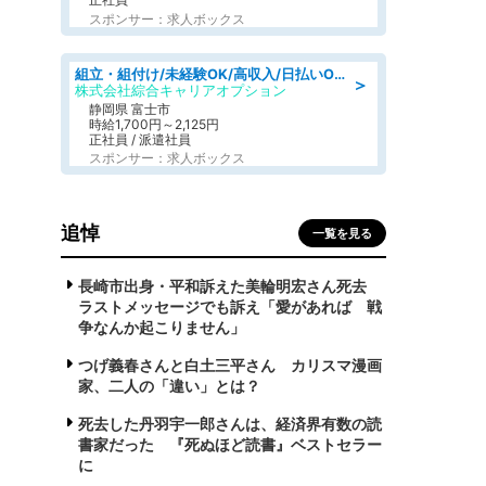
スポンサー：求人ボックス
組立・組付け/未経験OK/高収入/日払いOK/寮費無料/交替制
＞
株式会社綜合キャリアオプション
静岡県 富士市
時給1,700円～2,125円
正社員 / 派遣社員
スポンサー：求人ボックス
追悼
一覧を見る
長崎市出身・平和訴えた美輪明宏さん死去
ラストメッセージでも訴え「愛があれば 戦
争なんか起こりません」
つげ義春さんと白土三平さん カリスマ漫画
家、二人の「違い」とは？
死去した丹羽宇一郎さんは、経済界有数の読
書家だった 『死ぬほど読書』ベストセラー
に