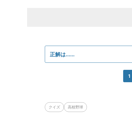
正解は......
1
クイズ
高校野球