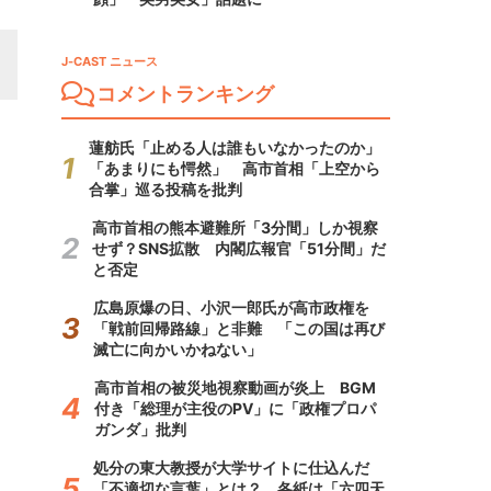
J-CAST ニュース
コメントランキング
蓮舫氏「止める人は誰もいなかったのか」
「あまりにも愕然」 高市首相「上空から
合掌」巡る投稿を批判
高市首相の熊本避難所「3分間」しか視察
せず？SNS拡散 内閣広報官「51分間」だ
と否定
広島原爆の日、小沢一郎氏が高市政権を
「戦前回帰路線」と非難 「この国は再び
滅亡に向かいかねない」
高市首相の被災地視察動画が炎上 BGM
付き「総理が主役のPV」に「政権プロパ
ガンダ」批判
処分の東大教授が大学サイトに仕込んだ
「不適切な言葉」とは？ 各紙は「六四天