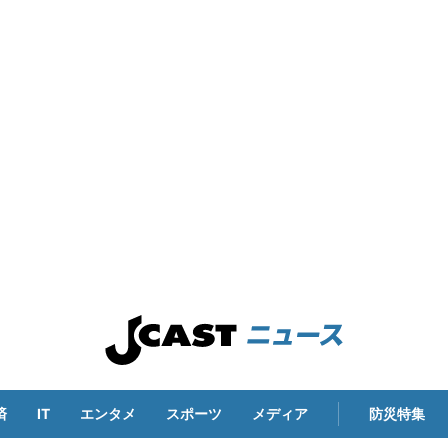
済
IT
エンタメ
スポーツ
メディア
防災特集