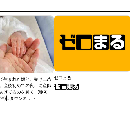
ゼロまる
で生まれた娘と、受け止め
。産後初めての夜、助産師
げてるのを見て...(静岡
性)|Jタウンネット