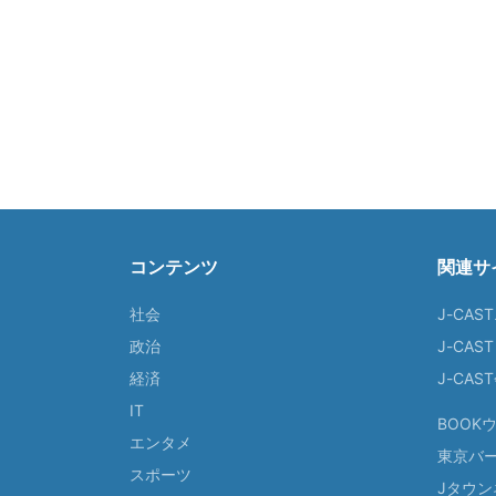
コンテンツ
関連サ
社会
J-CAS
政治
J-CAS
経済
J-CA
IT
BOOK
エンタメ
東京バ
スポーツ
Jタウン