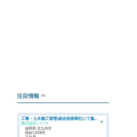
注目情報
PR
工事・土木施工管理/総合技術商社にて施工管理のお仕事/即日勤務可/車通勤可/工事・土木施工管理/生産・品質管理
＞
株式会社パソナ
福岡県 北九州市
時給1,506円
正社員