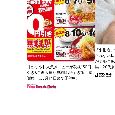
「多指症」
られない私
がミルクをあ
【かつや】人気メニューが税抜150円
県・20代女
引き&ご飯大盛り無料!お得すぎる「感
謝祭」は8月14日まで開催中。