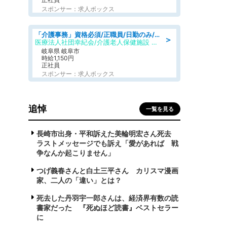
スポンサー：求人ボックス
「介護事務」資格必須/正職員/日勤のみ/介護老人保健施設
＞
医療法人社団幸紀会/介護老人保健施設 グリーンビラ安江
岐阜県 岐阜市
時給1,150円
正社員
スポンサー：求人ボックス
追悼
一覧を見る
長崎市出身・平和訴えた美輪明宏さん死去
ラストメッセージでも訴え「愛があれば 戦
争なんか起こりません」
つげ義春さんと白土三平さん カリスマ漫画
家、二人の「違い」とは？
死去した丹羽宇一郎さんは、経済界有数の読
書家だった 『死ぬほど読書』ベストセラー
に