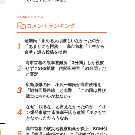
J-CAST ニュース
コメントランキング
蓮舫氏「止める人は誰もいなかったのか」
「あまりにも愕然」 高市首相「上空から
合掌」巡る投稿を批判
高市首相の熊本避難所「3分間」しか視察
せず？SNS拡散 内閣広報官「51分間」だ
と否定
広島原爆の日、小沢一郎氏が高市政権を
「戦前回帰路線」と非難 「この国は再び
滅亡に向かいかねない」
なぜ「戻るな」と言えなかったのか イオ
ン爆発事故で斎藤幸平氏も逡巡「ボクもで
きなかっただろうなあ」
高市首相の被災地視察動画が炎上 BGM付
き「総理が主役のPV」に「政権プロパガン