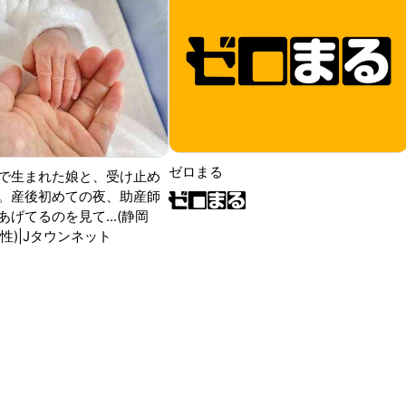
ゼロまる
で生まれた娘と、受け止め
。産後初めての夜、助産師
げてるのを見て...(静岡
性)|Jタウンネット