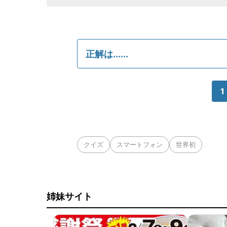
正解は......
1
クイズ
スマートフォン
世界初
姉妹サイト