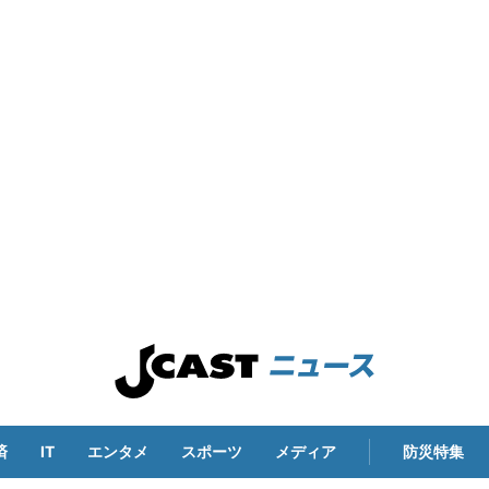
済
IT
エンタメ
スポーツ
メディア
防災特集