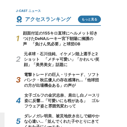
J-CAST ニュース
アクセスランキング
もっと見る
顔面付近の155キロ直球にヘルメット叩き
つけたDeNAルーキー宮下朝陽に擁護の
声 「負けん気必要」と球団OB
元卓球・石川佳純、イケメン陸上選手と2
ショット 「メチャ可愛い」「かわいい笑
顔」「美男美女」話題に
電撃トレードの巨人・リチャード、ソフト
バンク・秋広優人の存在感薄れ...「他球団
の方が出場機会ある」の声が
女子ゴルフの金沢志奈、肩出し白ノースリ
姿に反響...「可愛いにも程がある」 ゴル
フウェア姿と雰囲気変わって
ダレノガレ明美、被災地炊き出しで細やか
な心遣い...「並んでくれた子やとりにきて
くれた子にシールを」