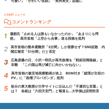
可愛い」「かわいい笑顔」「美男美女」話題に
J-CAST ニュース
コメントランキング
蓮舫氏「止める人は誰もいなかったのか」「あまりにも愕
然」 高市首相「上空から合掌」巡る投稿を批判
高市首相の熊本避難所「3分間」しか視察せず？SNS拡散 内
閣広報官「51分間」だと否定
広島原爆の日、小沢一郎氏が高市政権を「戦前回帰路線」と
非難 「この国は再び滅亡に向かいかねない」
高市首相の被災地視察動画が炎上 BGM付き「総理が主役の
PV」に「政権プロパガンダ」批判
処分の東大教授が大学サイトに仕込んだ「不適切な言葉」と
は？ 各紙は「六四天安門」と報道も...大学側は説明拒否