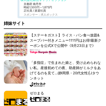
京都府 南丹市
時給1,500円～1,875円
正社員 / 派遣社員
スポンサー：求人ボックス
姉妹サイト
【ステーキガスト】ライス・パン食べ放題&
スープバー付きメニュー1111円はお得!最新ク
ーポンを公式Xで公開中《9月23日まで》
「多指症」で生まれた娘と、受け止められな
い私。産後初めての夜、助産師がミルクをあ
げてるのを見て...(静岡県・20代女性)|Jタウ
ンネット
ゼロまる