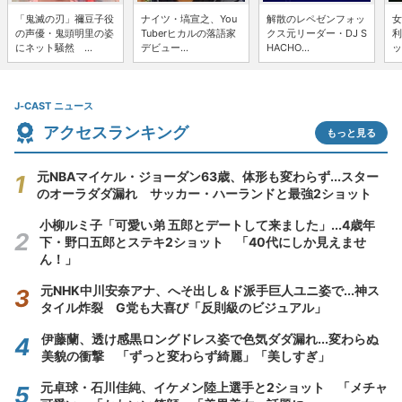
「鬼滅の刃」禰豆子役
ナイツ・塙宣之、You
解散のレペゼンフォッ
女
の声優・鬼頭明里の姿
Tuberヒカルの落語家
クス元リーダー・DJ S
利
にネット騒然 ...
デビュー...
HACHO...
ッ
J-CAST ニュース
アクセスランキング
もっと見る
元NBAマイケル・ジョーダン63歳、体形も変わらず...スター
のオーラダダ漏れ サッカー・ハーランドと最強2ショット
小柳ルミ子「可愛い弟 五郎とデートして来ました」...4歳年
下・野口五郎とステキ2ショット 「40代にしか見えませ
ん！」
元NHK中川安奈アナ、へそ出し＆ド派手巨人ユニ姿で...神ス
タイル炸裂 G党も大喜び「反則級のビジュアル」
伊藤蘭、透け感黒ロングドレス姿で色気ダダ漏れ...変わらぬ
美貌の衝撃 「ずっと変わらず綺麗」「美しすぎ」
元卓球・石川佳純、イケメン陸上選手と2ショット 「メチャ