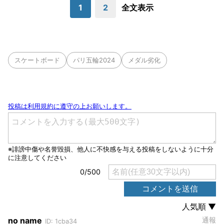
1
2
全文表示
スケートボード
パリ五輪2024
メダル劣化