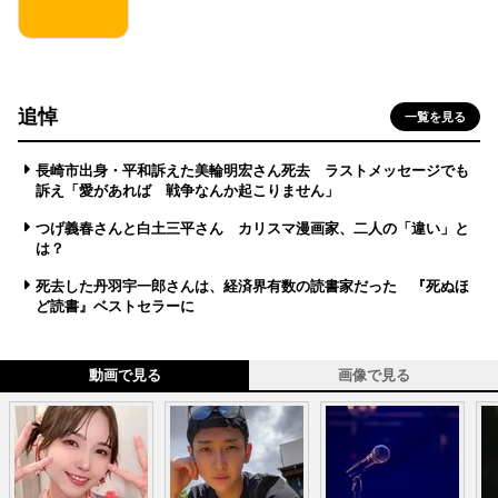
追悼
一覧を見る
長崎市出身・平和訴えた美輪明宏さん死去 ラストメッセージでも
訴え「愛があれば 戦争なんか起こりません」
つげ義春さんと白土三平さん カリスマ漫画家、二人の「違い」と
は？
死去した丹羽宇一郎さんは、経済界有数の読書家だった 『死ぬほ
ど読書』ベストセラーに
動画で見る
画像で見る