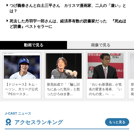
つげ義春さんと白土三平さん カリスマ漫画家、二人の「違い」と
は？
死去した丹羽宇一郎さんは、経済界有数の読書家だった 『死ぬほ
ど読書』ベストセラーに
動画で見る
画像で見る
【ドジャース】キム・
新党結成で「「騙し討
「れいわ新選組」が党
登
ヘソン、大リーグ公式
ちにあった気分」と怒
名の変更を発表、「い
女
「PSロースタ...
ったひろゆき妻...
のちの党」へ ...
発
J-CAST ニュース
アクセスランキング
もっと見る