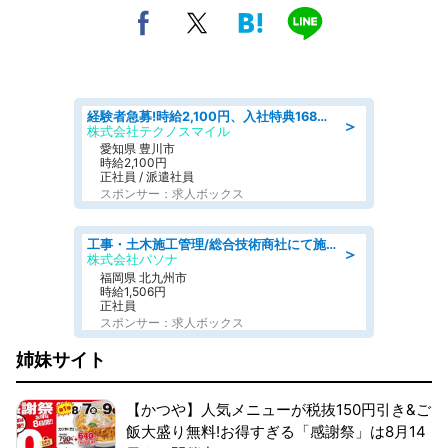
経験者急募!時給2,100円、入社特典168万円の自動車製造業務/トヨタ自動車/tutumi
＞
株式会社テクノスマイル
愛知県 豊川市
時給2,100円
正社員 / 派遣社員
スポンサー：求人ボックス
工事・土木施工管理/総合技術商社にて施工管理のお仕事/即日勤務可/車通勤可/工事・土木施工管理/生産・品質管理
＞
株式会社パソナ
福岡県 北九州市
時給1,506円
正社員
スポンサー：求人ボックス
姉妹サイト
【かつや】人気メニューが税抜150円引き&ご
飯大盛り無料!お得すぎる「感謝祭」は8月14