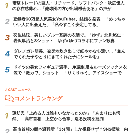
電撃トレードの巨人・リチャード、ソフトバンク・秋広優人
の存在感薄れ...「他球団の方が出場機会ある」の声が
登録者60万超人気美女YouTuber、結婚を発表 「めっちゃ
いい人に出会えた」「私今すごく安定してる」
羽生結弦、美しいブルー基調の衣装で...「ゆず」北川悠仁・
岩沢厚治と3ショット ゆず×ゆづコラボにファン歓喜
ダレノガレ明美、被災地炊き出しで細やかな心遣い...「並ん
でくれた子やとりにきてくれた子にシールを」
ドイツの美女フィギュア選手、JK風制服＆ルーズソックス衣
装で「激カワ」ショット 「りくりゅう」アイスショーで
J-CAST ニュース
コメントランキング
蓮舫氏「止める人は誰もいなかったのか」「あまりにも愕
然」 高市首相「上空から合掌」巡る投稿を批判
高市首相の熊本避難所「3分間」しか視察せず？SNS拡散 内