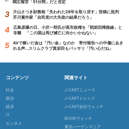
閣広報官「51分間」だと否定
片山さつき財務相「失われた28年を取り戻す」投稿に批判
芥川賞作家「自民党の大失政の結果だろう」
広島原爆の日、小沢一郎氏が高市政権を「戦前回帰路線」と
非難 「この国は再び滅亡に向かいかねない」
AVで稼いだ金は「汚い金」なのか 寄付報告への中傷にあき
れる声...スリムクラブ真栄田もバッサリ「汚い心だね」
コンテンツ
関連サイト
社会
J-CASTニュース
政治
J-CASTトレンド
経済
J-CAST会社ウォッチ
IT
BOOKウォッチ
エンタメ
東京バーゲンマニア