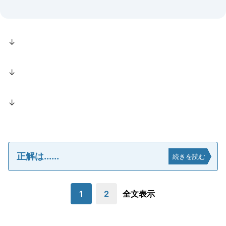
↓
↓
↓
正解は......
続きを読む
1
2
全文表示