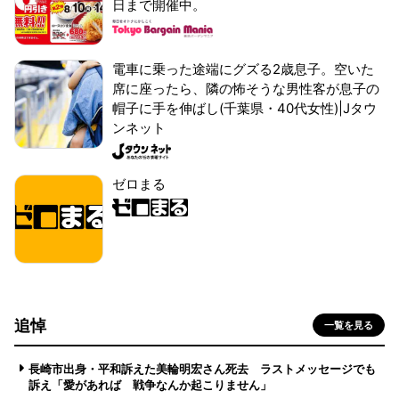
日まで開催中。
電車に乗った途端にグズる2歳息子。空いた
席に座ったら、隣の怖そうな男性客が息子の
帽子に手を伸ばし(千葉県・40代女性)|Jタウ
ンネット
ゼロまる
追悼
一覧を見る
長崎市出身・平和訴えた美輪明宏さん死去 ラストメッセージでも
訴え「愛があれば 戦争なんか起こりません」