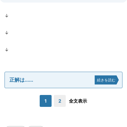
↓
↓
↓
正解は......
続きを読む
1
2
全文表示