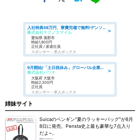
入社特典58万円、寮費完備で無料!デンソーで働こう!自動車工場で小型部品の検査業務 denso aichi
＞
株式会社テクノスマイル
愛知県 蒲郡市
時給1,800円
正社員 / 派遣社員
スポンサー：求人ボックス
9月開始/「土日祝休み」グローバル企業での産業保健のお仕事/保健師/高時給/残業なし/服装自由
＞
株式会社パソナ
大阪府 大阪市
時給2,300円
正社員
スポンサー：求人ボックス
姉妹サイト
Suicaのペンギン"夏のラッキーバッグ"が8月
8日に発売。Pensta史上最も豪華な7点入り
だよ~。