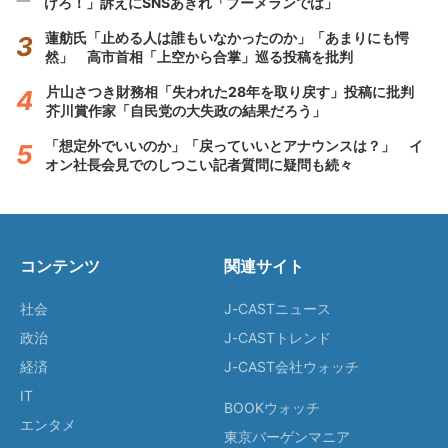
けろ！」訴えにSNSあきれ「ブーメランでは」
蓮舫氏「止める人は誰もいなかったのか」「あまりにも愕
然」 高市首相「上空から合掌」巡る投稿を批判
片山さつき財務相「失われた28年を取り戻す」投稿に批判
芥川賞作家「自民党の大失政の結果だろう」
「想定外でいいのか」「戻っていいとアナウンスは？」 イ
オン社長会見でのしつこい記者質問に疑問も続々
コンテンツ
関連サイト
社会
J-CASTニュース
政治
J-CASTトレンド
経済
J-CAST会社ウォッチ
IT
BOOKウォッチ
エンタメ
東京バーゲンマニア