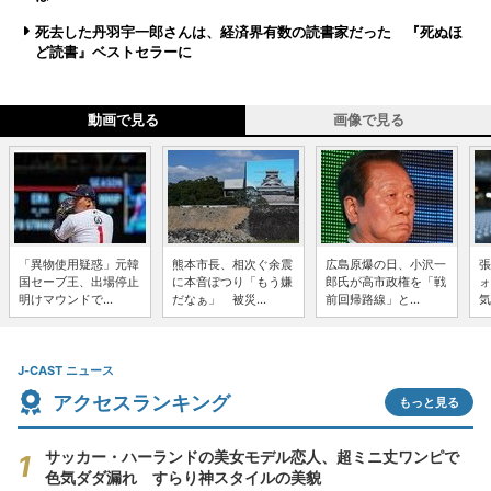
死去した丹羽宇一郎さんは、経済界有数の読書家だった 『死ぬほ
ど読書』ベストセラーに
動画で見る
画像で見る
「異物使用疑惑」元韓
熊本市長、相次ぐ余震
広島原爆の日、小沢一
張
国セーブ王、出場停止
に本音ぽつり「もう嫌
郎氏が高市政権を「戦
ォ
明けマウンドで...
だなぁ」 被災...
前回帰路線」と...
気
J-CAST ニュース
アクセスランキング
もっと見る
サッカー・ハーランドの美女モデル恋人、超ミニ丈ワンピで
色気ダダ漏れ すらり神スタイルの美貌