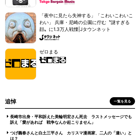
「夜中に見たら失神する」「こわいこわいこ
わい」 兵庫・尼崎の公園に佇む〝謎すぎる
顔〟に1.3万人戦慄|Jタウンネット
ゼロまる
追悼
一覧を見る
長崎市出身・平和訴えた美輪明宏さん死去 ラストメッセージでも
訴え「愛があれば 戦争なんか起こりません」
つげ義春さんと白土三平さん カリスマ漫画家、二人の「違い」と
は？