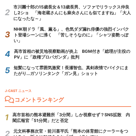
市川團十郎の15歳長女＆13歳長男、ソファでリラックス仲良
し2ショ 「海老蔵さんにも麻央さんにも似てますね」「大人
になったな～」
NHK朝ドラ「風、薫る」、色気ダダ漏れ俳優の強烈インパク
ト登場シーンに沸く 「苦しそうなのに」「シャツ姿艶っぽ
い」
高市首相の被災地視察動画が炎上 BGM付き「総理が主役の
PV」に「政権プロパガンダ」批判
短髪になって雰囲気激変！長瀬智也、真剣表情でバイクにま
たがり...ガソリンタンク「ガン見」ショット
J-CAST ニュース
コメントランキング
高市首相の熊本避難所「3分間」しか視察せず？SNS拡散 内
閣広報官「51分間」だと否定
元文科事務次官・前川喜平氏「熊本の体育館にクーラーをつ