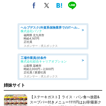
ヘルプデスク/外資系保険業界でのITヘルプデスク業務/駅近/即日勤務可/ヘルプデスク
＞
株式会社パソナ
福岡県 北九州市
時給4,167円
正社員
スポンサー：求人ボックス
工場作業員/好条件
＞
株式会社綜合キャリアオプション
山梨県 韮崎市
時給2,000円～2,500円
正社員 / 派遣社員
スポンサー：求人ボックス
姉妹サイト
【ステーキガスト】ライス・パン食べ放題&
スープバー付きメニュー1111円はお得!最新ク