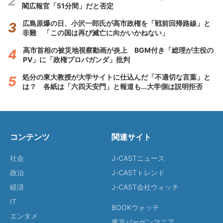
閣広報官「51分間」だと否定
広島原爆の日、小沢一郎氏が高市政権を「戦前回帰路線」と
非難 「この国は再び滅亡に向かいかねない」
高市首相の被災地視察動画が炎上 BGM付き「総理が主役の
PV」に「政権プロパガンダ」批判
処分の東大教授が大学サイトに仕込んだ「不適切な言葉」と
は？ 各紙は「六四天安門」と報道も...大学側は説明拒否
コンテンツ
関連サイト
社会
J-CASTニュース
政治
J-CASTトレンド
経済
J-CAST会社ウォッチ
IT
BOOKウォッチ
エンタメ
東京バーゲンマニア