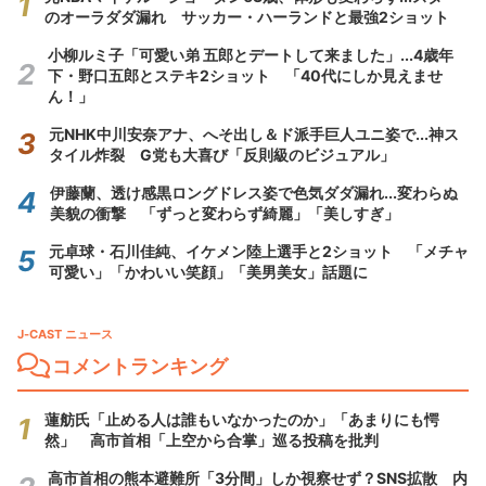
のオーラダダ漏れ サッカー・ハーランドと最強2ショット
小柳ルミ子「可愛い弟 五郎とデートして来ました」...4歳年
下・野口五郎とステキ2ショット 「40代にしか見えませ
ん！」
元NHK中川安奈アナ、へそ出し＆ド派手巨人ユニ姿で...神ス
タイル炸裂 G党も大喜び「反則級のビジュアル」
伊藤蘭、透け感黒ロングドレス姿で色気ダダ漏れ...変わらぬ
美貌の衝撃 「ずっと変わらず綺麗」「美しすぎ」
元卓球・石川佳純、イケメン陸上選手と2ショット 「メチャ
可愛い」「かわいい笑顔」「美男美女」話題に
J-CAST ニュース
コメントランキング
蓮舫氏「止める人は誰もいなかったのか」「あまりにも愕
然」 高市首相「上空から合掌」巡る投稿を批判
高市首相の熊本避難所「3分間」しか視察せず？SNS拡散 内