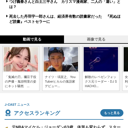
つげ義春さんと白土三平さん カリスマ漫画家、二人の「違い」と
は？
死去した丹羽宇一郎さんは、経済界有数の読書家だった 『死ぬほ
ど読書』ベストセラーに
動画で見る
画像で見る
「鬼滅の刃」禰豆子役
ナイツ・塙宣之、You
解散のレペゼンフォッ
女
の声優・鬼頭明里の姿
Tuberヒカルの落語家
クス元リーダー・DJ S
利
にネット騒然 ...
デビュー...
HACHO...
ッ
J-CAST ニュース
アクセスランキング
もっと見る
元NBAマイケル・ジョーダン63歳、体形も変わらず...スター