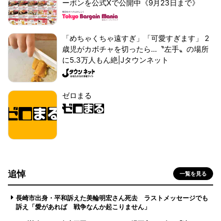
ーポンを公式Xで公開中《9月23日まで》
「めちゃくちゃ遠すぎ」「可愛すぎます」 2
歳児がカボチャを切ったら...〝左手〟の場所
に5.3万人もん絶|Jタウンネット
ゼロまる
追悼
一覧を見る
長崎市出身・平和訴えた美輪明宏さん死去 ラストメッセージでも
訴え「愛があれば 戦争なんか起こりません」