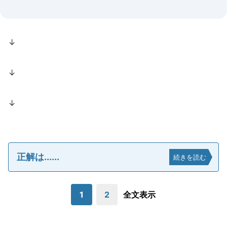
↓
↓
↓
正解は......
続きを読む
1
2
全文表示