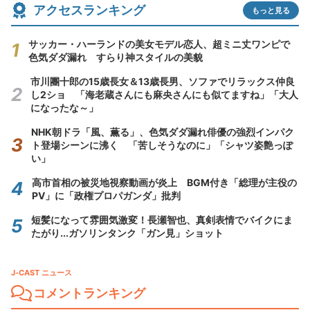
アクセスランキング
もっと見る
サッカー・ハーランドの美女モデル恋人、超ミニ丈ワンピで
色気ダダ漏れ すらり神スタイルの美貌
市川團十郎の15歳長女＆13歳長男、ソファでリラックス仲良
し2ショ 「海老蔵さんにも麻央さんにも似てますね」「大人
になったな～」
NHK朝ドラ「風、薫る」、色気ダダ漏れ俳優の強烈インパク
ト登場シーンに沸く 「苦しそうなのに」「シャツ姿艶っぽ
い」
高市首相の被災地視察動画が炎上 BGM付き「総理が主役の
PV」に「政権プロパガンダ」批判
短髪になって雰囲気激変！長瀬智也、真剣表情でバイクにま
たがり...ガソリンタンク「ガン見」ショット
J-CAST ニュース
コメントランキング