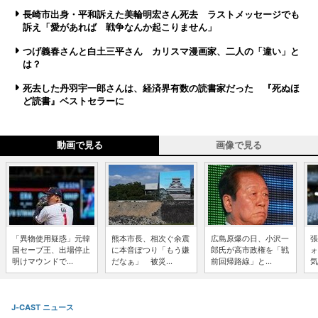
長崎市出身・平和訴えた美輪明宏さん死去 ラストメッセージでも
訴え「愛があれば 戦争なんか起こりません」
つげ義春さんと白土三平さん カリスマ漫画家、二人の「違い」と
は？
死去した丹羽宇一郎さんは、経済界有数の読書家だった 『死ぬほ
ど読書』ベストセラーに
動画で見る
画像で見る
「異物使用疑惑」元韓
熊本市長、相次ぐ余震
広島原爆の日、小沢一
張
国セーブ王、出場停止
に本音ぽつり「もう嫌
郎氏が高市政権を「戦
ォ
明けマウンドで...
だなぁ」 被災...
前回帰路線」と...
気
J-CAST ニュース