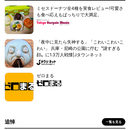
ミセスドーナツ全4種を実食レビュー!可愛さ
も食べ応えもばっちりで大満足。
「夜中に見たら失神する」「こわいこわいこ
わい」 兵庫・尼崎の公園に佇む〝謎すぎる
顔〟に1.3万人戦慄|Jタウンネット
ゼロまる
追悼
一覧を見る