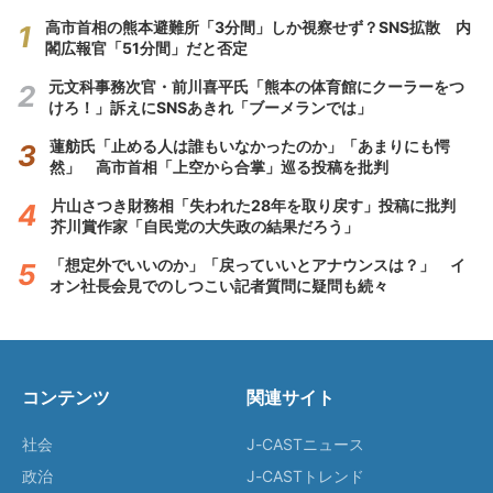
高市首相の熊本避難所「3分間」しか視察せず？SNS拡散 内
閣広報官「51分間」だと否定
元文科事務次官・前川喜平氏「熊本の体育館にクーラーをつ
けろ！」訴えにSNSあきれ「ブーメランでは」
蓮舫氏「止める人は誰もいなかったのか」「あまりにも愕
然」 高市首相「上空から合掌」巡る投稿を批判
片山さつき財務相「失われた28年を取り戻す」投稿に批判
芥川賞作家「自民党の大失政の結果だろう」
「想定外でいいのか」「戻っていいとアナウンスは？」 イ
オン社長会見でのしつこい記者質問に疑問も続々
コンテンツ
関連サイト
社会
J-CASTニュース
政治
J-CASTトレンド