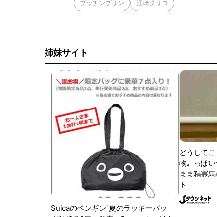
プッチンプリン
江崎グリコ
姉妹サイト
どうしてこ
物〟っぽい
まま精霊馬
ト
Suicaのペンギン"夏のラッキーバッ