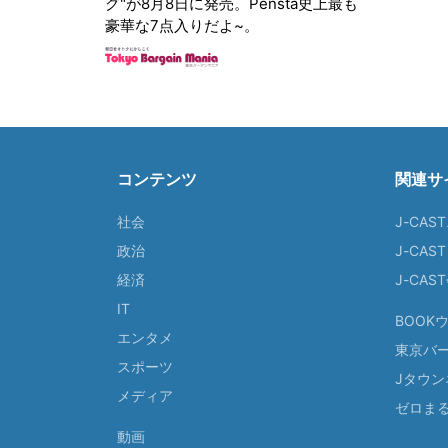
グ"が8月8日に発売。Pensta史上最も
豪華な7点入りだよ~。
コンテンツ
関連サ
社会
J-CAS
政治
J-CAS
経済
J-CA
IT
BOOK
エンタメ
東京バ
スポーツ
Jタウン
メディア
ゼロま
動画