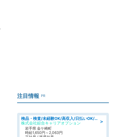
べ
注目情報
PR
検品・検査/未経験OK/高収入/日払いOK/交替制/20・30・40代活躍中
＞
株式会社綜合キャリアオプション
岩手県 金ケ崎町
時給1,650円～2,063円
正社員 / 派遣社員