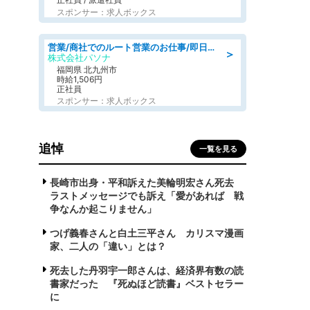
スポンサー：求人ボックス
営業/商社でのルート営業のお仕事/即日勤務可/車通勤可/営業
＞
株式会社パソナ
福岡県 北九州市
時給1,506円
正社員
スポンサー：求人ボックス
追悼
一覧を見る
長崎市出身・平和訴えた美輪明宏さん死去
ラストメッセージでも訴え「愛があれば 戦
争なんか起こりません」
つげ義春さんと白土三平さん カリスマ漫画
家、二人の「違い」とは？
死去した丹羽宇一郎さんは、経済界有数の読
書家だった 『死ぬほど読書』ベストセラー
に