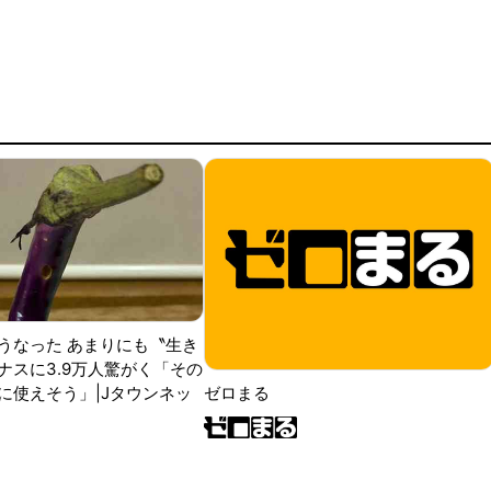
うなった あまりにも〝生き
ナスに3.9万人驚がく「その
に使えそう」|Jタウンネッ
ゼロまる