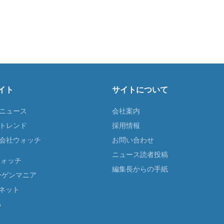
イト
サイトについて
Tニュース
会社案内
Tトレンド
採用情報
ST会社ウォッチ
お問い合わせ
ニュース読者投稿
ウォッチ
編集長からの手紙
ーゲンマニア
ネット
る