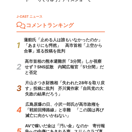
J-CAST ニュース
コメントランキング
蓮舫氏「止める人は誰もいなかったのか」
「あまりにも愕然」 高市首相「上空から
合掌」巡る投稿を批判
高市首相の熊本避難所「3分間」しか視察
せず？SNS拡散 内閣広報官「51分間」だ
と否定
片山さつき財務相「失われた28年を取り戻
す」投稿に批判 芥川賞作家「自民党の大
失政の結果だろう」
広島原爆の日、小沢一郎氏が高市政権を
「戦前回帰路線」と非難 「この国は再び
滅亡に向かいかねない」
AVで稼いだ金は「汚い金」なのか 寄付報
告への中傷にあきれる声...スリムクラブ真