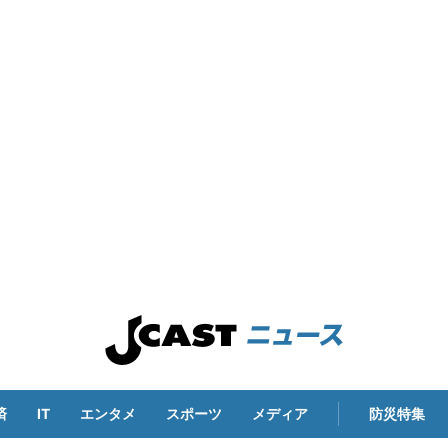
済
IT
エンタメ
スポーツ
メディア
防災特集