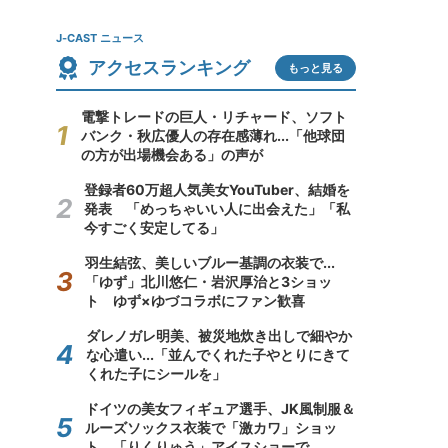
J-CAST ニュース
アクセスランキング
もっと見る
電撃トレードの巨人・リチャード、ソフト
バンク・秋広優人の存在感薄れ...「他球団
の方が出場機会ある」の声が
登録者60万超人気美女YouTuber、結婚を
発表 「めっちゃいい人に出会えた」「私
今すごく安定してる」
羽生結弦、美しいブルー基調の衣装で...
「ゆず」北川悠仁・岩沢厚治と3ショッ
ト ゆず×ゆづコラボにファン歓喜
ダレノガレ明美、被災地炊き出しで細やか
な心遣い...「並んでくれた子やとりにきて
くれた子にシールを」
ドイツの美女フィギュア選手、JK風制服＆
ルーズソックス衣装で「激カワ」ショッ
ト 「りくりゅう」アイスショーで