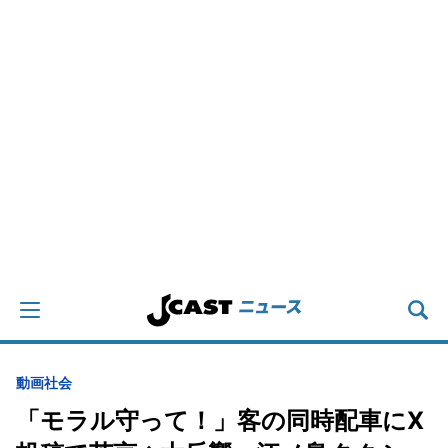
動画
社会
「モラル守って！」客の同時配車にX