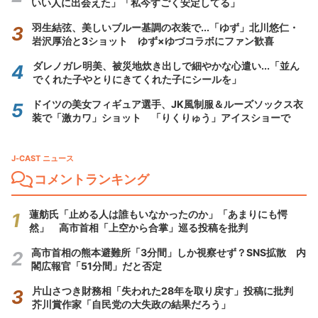
いい人に出会えた」「私今すごく安定してる」
羽生結弦、美しいブルー基調の衣装で...「ゆず」北川悠仁・
岩沢厚治と3ショット ゆず×ゆづコラボにファン歓喜
ダレノガレ明美、被災地炊き出しで細やかな心遣い...「並ん
でくれた子やとりにきてくれた子にシールを」
ドイツの美女フィギュア選手、JK風制服＆ルーズソックス衣
装で「激カワ」ショット 「りくりゅう」アイスショーで
J-CAST ニュース
コメントランキング
蓮舫氏「止める人は誰もいなかったのか」「あまりにも愕
然」 高市首相「上空から合掌」巡る投稿を批判
高市首相の熊本避難所「3分間」しか視察せず？SNS拡散 内
閣広報官「51分間」だと否定
片山さつき財務相「失われた28年を取り戻す」投稿に批判
芥川賞作家「自民党の大失政の結果だろう」