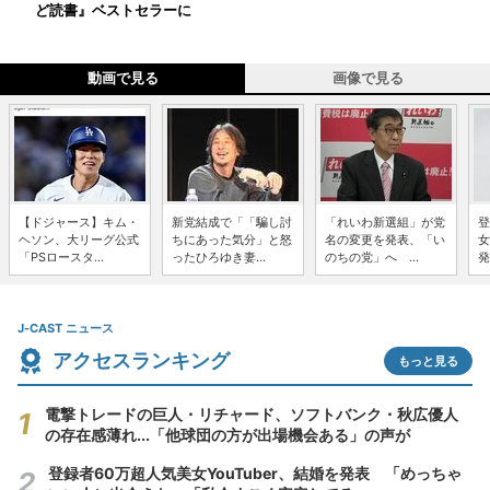
ど読書』ベストセラーに
動画で見る
画像で見る
【ドジャース】キム・
新党結成で「「騙し討
「れいわ新選組」が党
登
ヘソン、大リーグ公式
ちにあった気分」と怒
名の変更を発表、「い
女
「PSロースタ...
ったひろゆき妻...
のちの党」へ ...
発
J-CAST ニュース
アクセスランキング
もっと見る
電撃トレードの巨人・リチャード、ソフトバンク・秋広優人
の存在感薄れ...「他球団の方が出場機会ある」の声が
登録者60万超人気美女YouTuber、結婚を発表 「めっちゃ