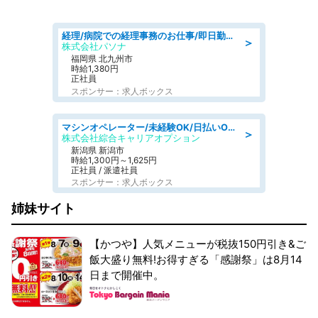
経理/病院での経理事務のお仕事/即日勤務可/車通勤可/経理/一般事務
＞
株式会社パソナ
福岡県 北九州市
時給1,380円
正社員
スポンサー：求人ボックス
マシンオペレーター/未経験OK/日払いOK/寮費無料/交替制/20・30・40代活躍中
＞
株式会社綜合キャリアオプション
新潟県 新潟市
時給1,300円～1,625円
正社員 / 派遣社員
スポンサー：求人ボックス
姉妹サイト
【かつや】人気メニューが税抜150円引き&ご
飯大盛り無料!お得すぎる「感謝祭」は8月14
日まで開催中。