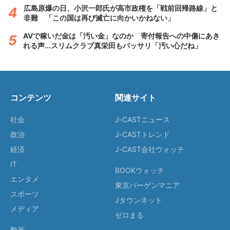
広島原爆の日、小沢一郎氏が高市政権を「戦前回帰路線」と
非難 「この国は再び滅亡に向かいかねない」
AVで稼いだ金は「汚い金」なのか 寄付報告への中傷にあき
れる声...スリムクラブ真栄田もバッサリ「汚い心だね」
コンテンツ
関連サイト
社会
J-CASTニュース
政治
J-CASTトレンド
経済
J-CAST会社ウォッチ
IT
BOOKウォッチ
エンタメ
東京バーゲンマニア
スポーツ
Jタウンネット
メディア
ゼロまる
動画