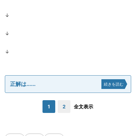
↓
↓
↓
正解は......
続きを読む
1
2
全文表示