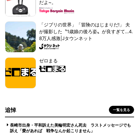
だよ~。
「ジブリの世界」「冒険のはじまりだ!」 夫
が撮影した〝1歳娘の後ろ姿〟が良すぎて...4.
8万人感激|Jタウンネット
ゼロまる
追悼
一覧を見る
長崎市出身・平和訴えた美輪明宏さん死去 ラストメッセージでも
訴え「愛があれば 戦争なんか起こりません」