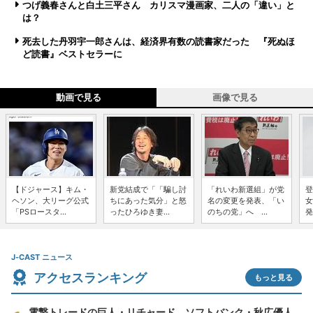
つげ義春さんと白土三平さん カリスマ漫画家、二人の「違い」と
は？
死去した丹羽宇一郎さんは、経済界有数の読書家だった 『死ぬほ
ど読書』ベストセラーに
動画で見る
画像で見る
【ドジャース】キム・
新党結成で「「騙し討
「れいわ新選組」が党
登
ヘソン、大リーグ公式
ちにあった気分」と怒
名の変更を発表、「い
女
「PSロースタ...
ったひろゆき妻...
のちの党」へ ...
発
J-CAST ニュース
アクセスランキング
もっと見る
電撃トレードの巨人・リチャード、ソフトバンク・秋広優人