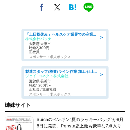
「土日祝休み」ヘルスケア業界での産業保健師業務/看護師/高時給/要資格:正看護師
＞
株式会社パソナ
大阪府 大阪市
時給2,300円
正社員
スポンサー：求人ボックス
製造スタッフ/検査/ライン作業 加工·仕上げ·検査/日勤/土日祝休み
＞
ジェイ-コネクト株式会社
滋賀県 長浜市
時給1,200円～
正社員 / 派遣社員
スポンサー：求人ボックス
姉妹サイト
Suicaのペンギン"夏のラッキーバッグ"が8月
8日に発売。Pensta史上最も豪華な7点入り