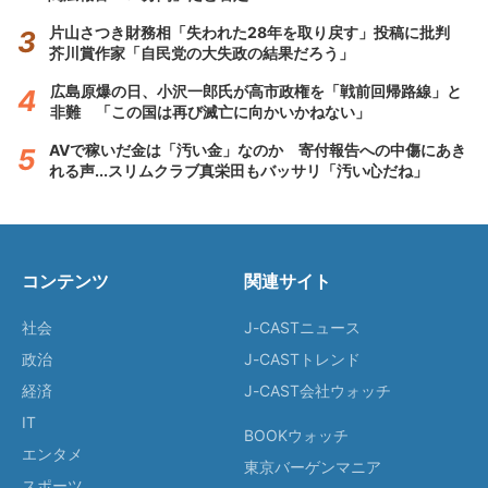
片山さつき財務相「失われた28年を取り戻す」投稿に批判
芥川賞作家「自民党の大失政の結果だろう」
広島原爆の日、小沢一郎氏が高市政権を「戦前回帰路線」と
非難 「この国は再び滅亡に向かいかねない」
AVで稼いだ金は「汚い金」なのか 寄付報告への中傷にあき
れる声...スリムクラブ真栄田もバッサリ「汚い心だね」
コンテンツ
関連サイト
社会
J-CASTニュース
政治
J-CASTトレンド
経済
J-CAST会社ウォッチ
IT
BOOKウォッチ
エンタメ
東京バーゲンマニア
スポーツ