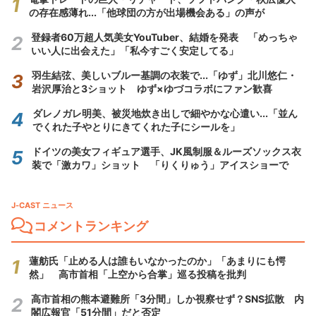
の存在感薄れ...「他球団の方が出場機会ある」の声が
登録者60万超人気美女YouTuber、結婚を発表 「めっちゃ
いい人に出会えた」「私今すごく安定してる」
羽生結弦、美しいブルー基調の衣装で...「ゆず」北川悠仁・
岩沢厚治と3ショット ゆず×ゆづコラボにファン歓喜
ダレノガレ明美、被災地炊き出しで細やかな心遣い...「並ん
でくれた子やとりにきてくれた子にシールを」
ドイツの美女フィギュア選手、JK風制服＆ルーズソックス衣
装で「激カワ」ショット 「りくりゅう」アイスショーで
J-CAST ニュース
コメントランキング
蓮舫氏「止める人は誰もいなかったのか」「あまりにも愕
然」 高市首相「上空から合掌」巡る投稿を批判
高市首相の熊本避難所「3分間」しか視察せず？SNS拡散 内
閣広報官「51分間」だと否定