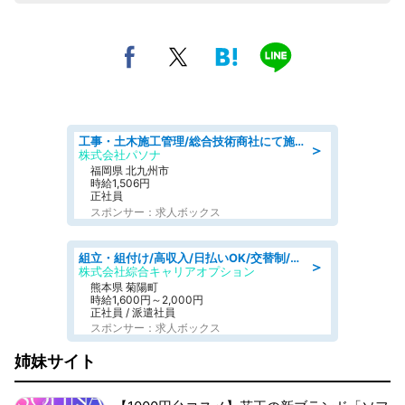
工事・土木施工管理/総合技術商社にて施工管理のお仕事/即日勤務可/車通勤可/工事・土木施工管理/生産・品質管理
＞
株式会社パソナ
福岡県 北九州市
時給1,506円
正社員
スポンサー：求人ボックス
組立・組付け/高収入/日払いOK/交替制/20・30・40代活躍中/製造 工場
＞
株式会社綜合キャリアオプション
熊本県 菊陽町
時給1,600円～2,000円
正社員 / 派遣社員
スポンサー：求人ボックス
姉妹サイト