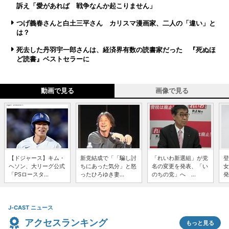
訴え「愛があれば 戦争なんか起こりません」
つげ義春さんと白土三平さん カリスマ漫画家、二人の「違い」と
は？
死去した丹羽宇一郎さんは、経済界有数の読書家だった 『死ぬほ
ど読書』ベストセラーに
動画で見る
画像で見る
【ドジャース】キム・
新党結成で「「騙し討
「れいわ新選組」が党
登
ヘソン、大リーグ公式
ちにあった気分」と怒
名の変更を発表、「い
女
「PSロースタ...
ったひろゆき妻...
のちの党」へ ...
発
J-CAST ニュース
アクセスランキング
もっと見る