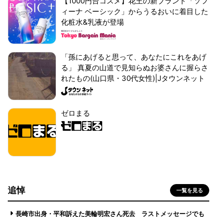
【1000円台コスメ】花王の新ブランド「ソフ
ィーナ ベーシック」からうるおいに着目した
化粧水&乳液が登場
「孫にあげると思って、あなたにこれをあげ
る」 真夏の山道で見知らぬお婆さんに握らさ
れたもの(山口県・30代女性)|Jタウンネット
ゼロまる
追悼
一覧を見る
長崎市出身・平和訴えた美輪明宏さん死去 ラストメッセージでも