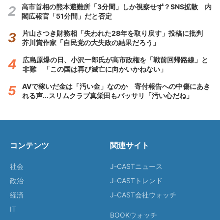
高市首相の熊本避難所「3分間」しか視察せず？SNS拡散 内
閣広報官「51分間」だと否定
片山さつき財務相「失われた28年を取り戻す」投稿に批判
芥川賞作家「自民党の大失政の結果だろう」
広島原爆の日、小沢一郎氏が高市政権を「戦前回帰路線」と
非難 「この国は再び滅亡に向かいかねない」
AVで稼いだ金は「汚い金」なのか 寄付報告への中傷にあき
れる声...スリムクラブ真栄田もバッサリ「汚い心だね」
コンテンツ
関連サイト
社会
J-CASTニュース
政治
J-CASTトレンド
経済
J-CAST会社ウォッチ
IT
BOOKウォッチ