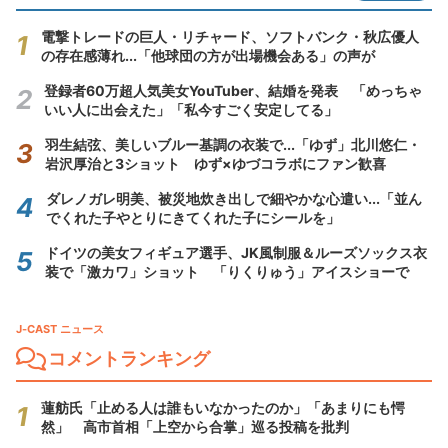
電撃トレードの巨人・リチャード、ソフトバンク・秋広優人
の存在感薄れ...「他球団の方が出場機会ある」の声が
登録者60万超人気美女YouTuber、結婚を発表 「めっちゃ
いい人に出会えた」「私今すごく安定してる」
羽生結弦、美しいブルー基調の衣装で...「ゆず」北川悠仁・
岩沢厚治と3ショット ゆず×ゆづコラボにファン歓喜
ダレノガレ明美、被災地炊き出しで細やかな心遣い...「並ん
でくれた子やとりにきてくれた子にシールを」
ドイツの美女フィギュア選手、JK風制服＆ルーズソックス衣
装で「激カワ」ショット 「りくりゅう」アイスショーで
J-CAST ニュース
コメントランキング
蓮舫氏「止める人は誰もいなかったのか」「あまりにも愕
然」 高市首相「上空から合掌」巡る投稿を批判