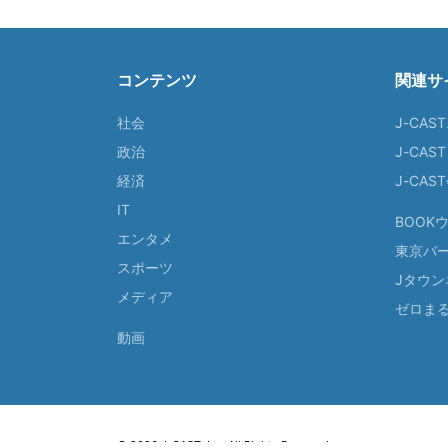
コンテンツ
関連サ
社会
J-CAS
政治
J-CAS
経済
J-CA
IT
BOOK
エンタメ
東京バ
スポーツ
Jタウン
メディア
ゼロま
動画
© 2026 J-CAST, Inc. All Rights Reserved.