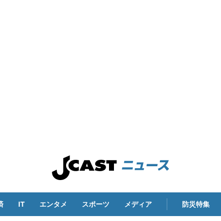
済
IT
エンタメ
スポーツ
メディア
防災特集