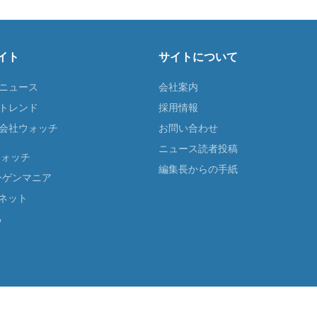
イト
サイトについて
Tニュース
会社案内
Tトレンド
採用情報
ST会社ウォッチ
お問い合わせ
ニュース読者投稿
ウォッチ
編集長からの手紙
ーゲンマニア
ネット
る