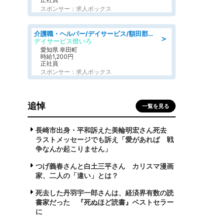
スポンサー：求人ボックス
介護職・ヘルパー/デイサービス/額田郡幸田町/JR東海道本線 幸田/愛知県
＞
デイサービス燈いろ
愛知県 幸田町
時給1,200円
正社員
スポンサー：求人ボックス
追悼
一覧を見る
長崎市出身・平和訴えた美輪明宏さん死去
ラストメッセージでも訴え「愛があれば 戦
争なんか起こりません」
つげ義春さんと白土三平さん カリスマ漫画
家、二人の「違い」とは？
死去した丹羽宇一郎さんは、経済界有数の読
書家だった 『死ぬほど読書』ベストセラー
に