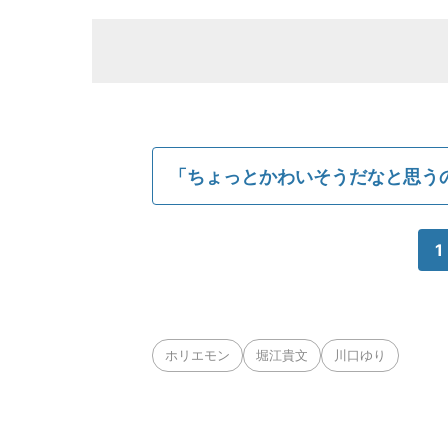
「ちょっとかわいそうだなと思う
1
ホリエモン
堀江貴文
川口ゆり