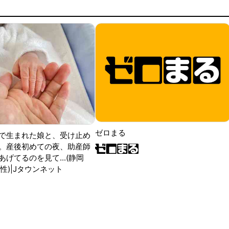
ゼロまる
で生まれた娘と、受け止め
。産後初めての夜、助産師
げてるのを見て...(静岡
性)|Jタウンネット