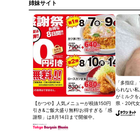
姉妹サイト
「多指症」
られない私
がミルクをあ
【かつや】人気メニューが税抜150円
県・20代女
引き&ご飯大盛り無料!お得すぎる「感
謝祭」は8月14日まで開催中。