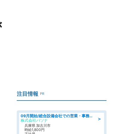
が
注目情報
PR
09月開始/総合設備会社での営業・事務のお仕事/車通勤可/賞与あり/営業/営業事務
＞
株式会社パソナ
兵庫県 加古川市
時給1,800円
正社員