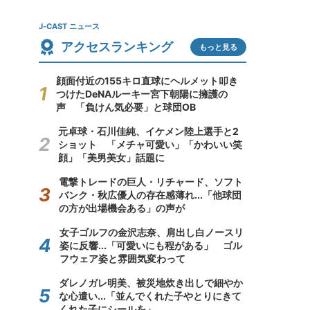
J-CAST ニュース
アクセスランキング
もっと見る
顔面付近の155キロ直球にヘルメット叩き
つけたDeNAルーキー宮下朝陽に擁護の
声 「負けん気必要」と球団OB
元卓球・石川佳純、イケメン陸上選手と2
ショット 「メチャ可愛い」「かわいい笑
顔」「美男美女」話題に
電撃トレードの巨人・リチャード、ソフト
バンク・秋広優人の存在感薄れ...「他球団
の方が出場機会ある」の声が
女子ゴルフの金沢志奈、肩出し白ノースリ
姿に反響...「可愛いにも程がある」 ゴル
フウェア姿と雰囲気変わって
ダレノガレ明美、被災地炊き出しで細やか
な心遣い...「並んでくれた子やとりにきて
くれた子にシールを」