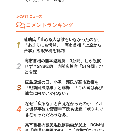
J-CAST ニュース
コメントランキング
蓮舫氏「止める人は誰もいなかったのか」
「あまりにも愕然」 高市首相「上空から
合掌」巡る投稿を批判
高市首相の熊本避難所「3分間」しか視察
せず？SNS拡散 内閣広報官「51分間」だ
と否定
広島原爆の日、小沢一郎氏が高市政権を
「戦前回帰路線」と非難 「この国は再び
滅亡に向かいかねない」
なぜ「戻るな」と言えなかったのか イオ
ン爆発事故で斎藤幸平氏も逡巡「ボクもで
きなかっただろうなあ」
高市首相の被災地視察動画が炎上 BGM付
き「総理が主役のPV」に「政権プロパガン