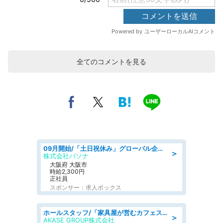
全てのコメントを見る
09月開始/「土日祝休み」グローバル企業での産業保健のお仕事/保健師/高時給/残業なし/服装自由
＞
株式会社パソナ
大阪府 大阪市
時給2,300円
正社員
スポンサー：求人ボックス
ホールスタッフ/「家具屋が営むカフェスタッフ!」週2日～OK!嬉しいまかない付き/岡山県/浅口郡里庄町
＞
AKASE GROUP株式会社