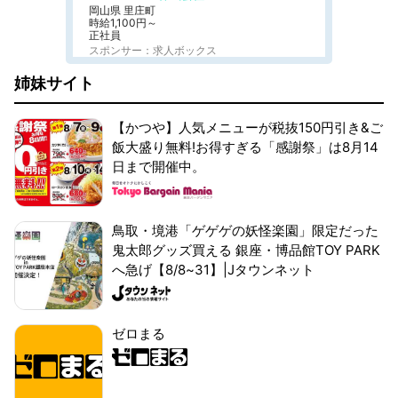
岡山県 里庄町
時給1,100円～
正社員
スポンサー：求人ボックス
姉妹サイト
【かつや】人気メニューが税抜150円引き&ご
飯大盛り無料!お得すぎる「感謝祭」は8月14
日まで開催中。
鳥取・境港「ゲゲゲの妖怪楽園」限定だった
鬼太郎グッズ買える 銀座・博品館TOY PARK
へ急げ【8/8~31】|Jタウンネット
ゼロまる