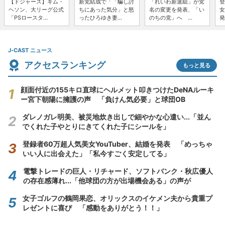
【ドジャース】キム・
新党結成で「「騙し討
「れいわ新選組」が党
登
ヘソン、大リーグ公式
ちにあった気分」と怒
名の変更を発表、「い
女
「PSロースタ...
ったひろゆき妻...
のちの党」へ ...
発
J-CAST ニュース
アクセスランキング
もっと見る
顔面付近の155キロ直球にヘルメット叩きつけたDeNAルーキ
ー宮下朝陽に擁護の声 「負けん気必要」と球団OB
ダレノガレ明美、被災地炊き出しで細やかな心遣い...「並ん
でくれた子やとりにきてくれた子にシールを」
登録者60万超人気美女YouTuber、結婚を発表 「めっちゃ
いい人に出会えた」「私今すごく安定してる」
電撃トレードの巨人・リチャード、ソフトバンク・秋広優人
の存在感薄れ...「他球団の方が出場機会ある」の声が
女子ゴルフの鶴岡果恋、オリックスのイケメン夫から貴重プ
レゼントに喜び 「感動をありがとう！！」