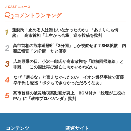
J-CAST ニュース
コメントランキング
蓮舫氏「止める人は誰もいなかったのか」「あまりにも愕
然」 高市首相「上空から合掌」巡る投稿を批判
高市首相の熊本避難所「3分間」しか視察せず？SNS拡散 内
閣広報官「51分間」だと否定
広島原爆の日、小沢一郎氏が高市政権を「戦前回帰路線」と
非難 「この国は再び滅亡に向かいかねない」
なぜ「戻るな」と言えなかったのか イオン爆発事故で斎藤
幸平氏も逡巡「ボクもできなかっただろうなあ」
高市首相の被災地視察動画が炎上 BGM付き「総理が主役の
PV」に「政権プロパガンダ」批判
コンテンツ
関連サイト