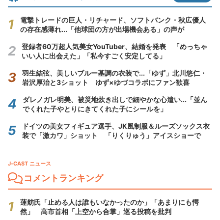
電撃トレードの巨人・リチャード、ソフトバンク・秋広優人
の存在感薄れ...「他球団の方が出場機会ある」の声が
登録者60万超人気美女YouTuber、結婚を発表 「めっちゃ
いい人に出会えた」「私今すごく安定してる」
羽生結弦、美しいブルー基調の衣装で...「ゆず」北川悠仁・
岩沢厚治と3ショット ゆず×ゆづコラボにファン歓喜
ダレノガレ明美、被災地炊き出しで細やかな心遣い...「並ん
でくれた子やとりにきてくれた子にシールを」
ドイツの美女フィギュア選手、JK風制服＆ルーズソックス衣
装で「激カワ」ショット 「りくりゅう」アイスショーで
J-CAST ニュース
コメントランキング
蓮舫氏「止める人は誰もいなかったのか」「あまりにも愕
然」 高市首相「上空から合掌」巡る投稿を批判