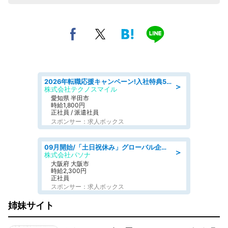
2026年転職応援キャンペーン!入社特典58万円/デンソーで働こう!自動車工場で小型部品の検査業務 denso aichi
＞
株式会社テクノスマイル
愛知県 半田市
時給1,800円
正社員 / 派遣社員
スポンサー：求人ボックス
09月開始/「土日祝休み」グローバル企業での産業保健のお仕事/保健師/高時給/残業なし/服装自由
＞
株式会社パソナ
大阪府 大阪市
時給2,300円
正社員
スポンサー：求人ボックス
姉妹サイト