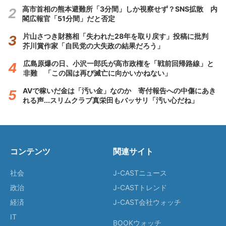
高市首相の熊本避難所「3分間」しか視察せず？SNS拡散 内
閣広報官「51分間」だと否定
片山さつき財務相「失われた28年を取り戻す」投稿に批判
芥川賞作家「自民党の大失政の結果だろう」
広島原爆の日、小沢一郎氏が高市政権を「戦前回帰路線」と
非難 「この国は再び滅亡に向かいかねない」
AVで稼いだ金は「汚い金」なのか 寄付報告への中傷にあき
れる声...スリムクラブ真栄田もバッサリ「汚い心だね」
コンテンツ
関連サイト
社会
J-CASTニュース
政治
J-CASTトレンド
経済
J-CAST会社ウォッチ
IT
BOOKウォッチ