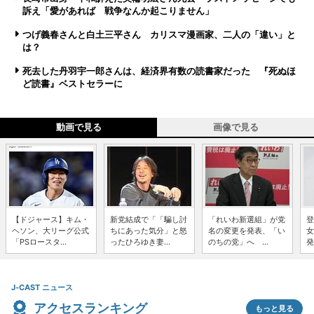
訴え「愛があれば 戦争なんか起こりません」
つげ義春さんと白土三平さん カリスマ漫画家、二人の「違い」と
は？
死去した丹羽宇一郎さんは、経済界有数の読書家だった 『死ぬほ
ど読書』ベストセラーに
動画で見る
画像で見る
【ドジャース】キム・
新党結成で「「騙し討
「れいわ新選組」が党
登
ヘソン、大リーグ公式
ちにあった気分」と怒
名の変更を発表、「い
女
「PSロースタ...
ったひろゆき妻...
のちの党」へ ...
発
J-CAST ニュース
アクセスランキング
もっと見る