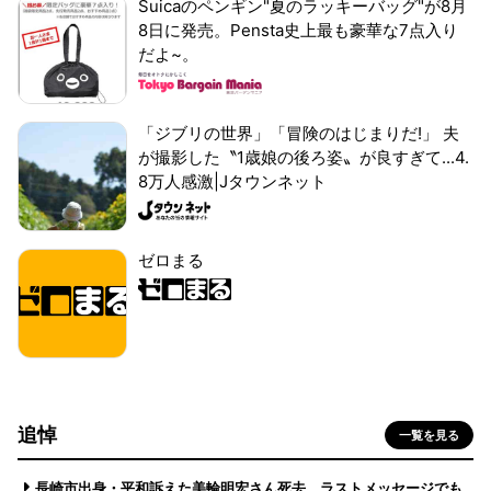
Suicaのペンギン"夏のラッキーバッグ"が8月
8日に発売。Pensta史上最も豪華な7点入り
だよ~。
「ジブリの世界」「冒険のはじまりだ!」 夫
が撮影した〝1歳娘の後ろ姿〟が良すぎて...4.
8万人感激|Jタウンネット
ゼロまる
追悼
一覧を見る
長崎市出身・平和訴えた美輪明宏さん死去 ラストメッセージでも