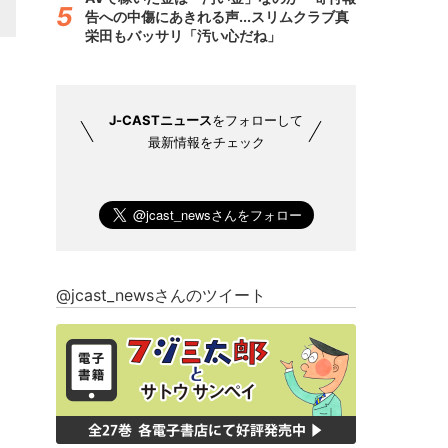
告への中傷にあきれる声...スリムクラブ真
栄田もバッサリ「汚い心だね」
J-CASTニュース
をフォローして
最新情報をチェック
@jcast_newsさんのツイート