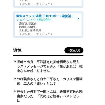
スポンサー：求人ボックス
製造スタッフ/溶接 日勤/ロボット溶接補助業務/学歴·経験不問
＞
ジェイ-コネクト株式会社
滋賀県 長浜市
時給1,200円～
正社員 / 派遣社員
スポンサー：求人ボックス
追悼
一覧を見る
長崎市出身・平和訴えた美輪明宏さん死去
ラストメッセージでも訴え「愛があれば 戦
争なんか起こりません」
つげ義春さんと白土三平さん カリスマ漫画
家、二人の「違い」とは？
死去した丹羽宇一郎さんは、経済界有数の読
書家だった 『死ぬほど読書』ベストセラー
に