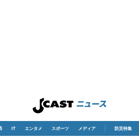
済
IT
エンタメ
スポーツ
メディア
防災特集