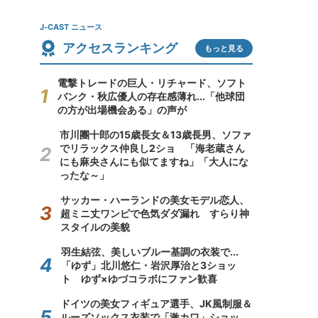
J-CAST ニュース
アクセスランキング
もっと見る
電撃トレードの巨人・リチャード、ソフト
バンク・秋広優人の存在感薄れ...「他球団
の方が出場機会ある」の声が
市川團十郎の15歳長女＆13歳長男、ソファ
でリラックス仲良し2ショ 「海老蔵さん
にも麻央さんにも似てますね」「大人にな
ったな～」
サッカー・ハーランドの美女モデル恋人、
超ミニ丈ワンピで色気ダダ漏れ すらり神
スタイルの美貌
羽生結弦、美しいブルー基調の衣装で...
「ゆず」北川悠仁・岩沢厚治と3ショッ
ト ゆず×ゆづコラボにファン歓喜
ドイツの美女フィギュア選手、JK風制服＆
ルーズソックス衣装で「激カワ」ショッ