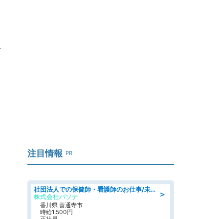
よ
注目情報
PR
社団法人での保健師・看護師のお仕事/未経験OK/要資格:普通免許、保健師、正看護師
＞
株式会社パソナ
香川県 善通寺市
時給1,500円
正社員