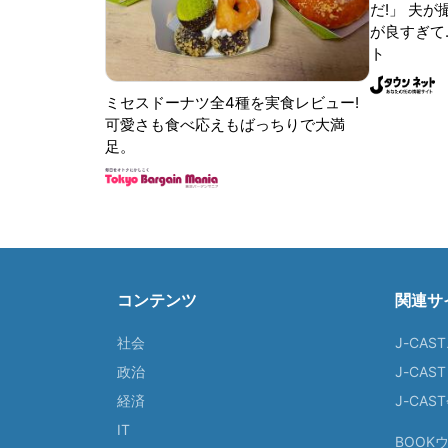
だ!」 夫
が良すぎて.
ト
ミセスドーナツ全4種を実食レビュー!
可愛さも食べ応えもばっちりで大満
足。
コンテンツ
関連サ
社会
J-CAS
政治
J-CAS
経済
J-CA
IT
BOOK