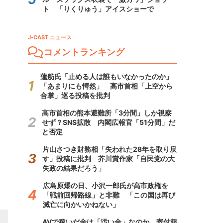
ト 「りくりゅう」アイスショーで
J-CAST ニュース
コメントランキング
蓮舫氏「止める人は誰もいなかったのか」
「あまりにも愕然」 高市首相「上空から
合掌」巡る投稿を批判
高市首相の熊本避難所「3分間」しか視察
せず？SNS拡散 内閣広報官「51分間」だ
と否定
片山さつき財務相「失われた28年を取り戻
す」投稿に批判 芥川賞作家「自民党の大
失政の結果だろう」
広島原爆の日、小沢一郎氏が高市政権を
「戦前回帰路線」と非難 「この国は再び
滅亡に向かいかねない」
AVで稼いだ金は「汚い金」なのか 寄付報