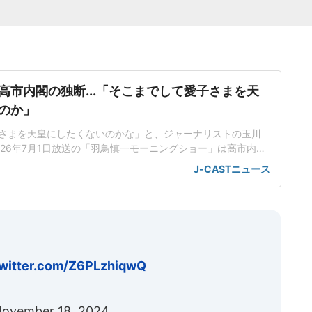
高市内閣の独断...「そこまでして愛子さまを天
のか」
さまを天皇にしたくないのかな」と、ジャーナリストの玉川
026年7月1日放送の「羽鳥慎一モーニングショー」は高市内閣
典範改正案について、立法府の総意に基づいていないだけで
J-CASTニュース
も沿っていないんじゃないかと取り上げた。「将来、他国が
、別の天皇を立てますみたいなことを言われちゃう可能性
が旧宮家の男子を養
twitter.com/Z6PLzhiqwQ
ovember 18, 2024