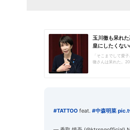
玉川徹も呆れた
皇にしたくない
「そこまでして愛子
徹さんは呆れた。2
が閣議決定した皇室
なく、国民の総意に
後ろ盾になった形で
も」改正案は、皇族
#TATTOO
feat.
#中森明菜
pic.
— 香取 慎吾 (@ktrsngofficial)
N