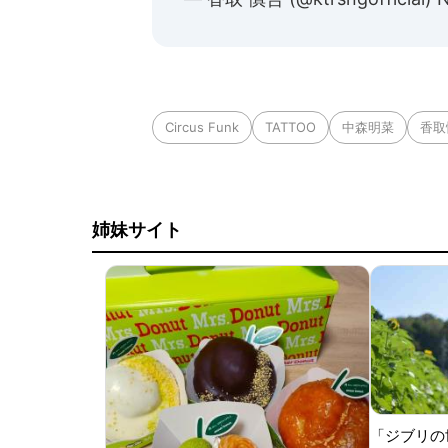
Circus Funk
TATTOO
中森明菜
香取
姉妹サイト
「ジブリの