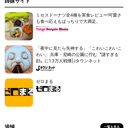
姉妹サイト
ミセスドーナツ全4種を実食レビュー!可愛さ
も食べ応えもばっちりで大満足。
「夜中に見たら失神する」「こわいこわいこ
わい」 兵庫・尼崎の公園に佇む〝謎すぎる
顔〟に1.3万人戦慄|Jタウンネット
ゼロまる
追悼
一覧を見る