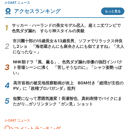
J-CAST ニュース
アクセスランキング
もっと見る
サッカー・ハーランドの美女モデル恋人、超ミニ丈ワンピで
色気ダダ漏れ すらり神スタイルの美貌
市川團十郎の15歳長女＆13歳長男、ソファでリラックス仲良
し2ショ 「海老蔵さんにも麻央さんにも似てますね」「大人
になったな～」
NHK朝ドラ「風、薫る」、色気ダダ漏れ俳優の強烈インパク
ト登場シーンに沸く 「苦しそうなのに」「シャツ姿艶っぽ
い」
高市首相の被災地視察動画が炎上 BGM付き「総理が主役の
PV」に「政権プロパガンダ」批判
短髪になって雰囲気激変！長瀬智也、真剣表情でバイクにま
たがり...ガソリンタンク「ガン見」ショット
J-CAST ニュース
コメントランキング