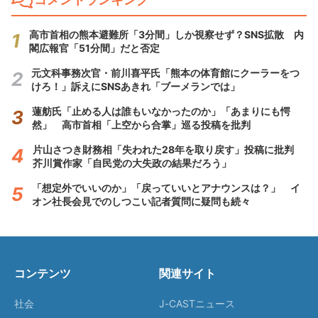
高市首相の熊本避難所「3分間」しか視察せず？SNS拡散 内
閣広報官「51分間」だと否定
元文科事務次官・前川喜平氏「熊本の体育館にクーラーをつ
けろ！」訴えにSNSあきれ「ブーメランでは」
蓮舫氏「止める人は誰もいなかったのか」「あまりにも愕
然」 高市首相「上空から合掌」巡る投稿を批判
片山さつき財務相「失われた28年を取り戻す」投稿に批判
芥川賞作家「自民党の大失政の結果だろう」
「想定外でいいのか」「戻っていいとアナウンスは？」 イ
オン社長会見でのしつこい記者質問に疑問も続々
コンテンツ
関連サイト
社会
J-CASTニュース