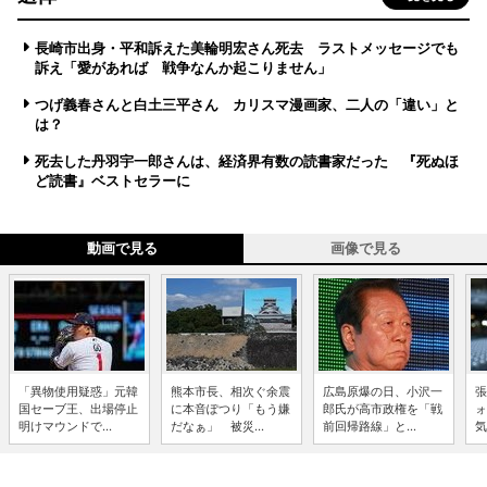
長崎市出身・平和訴えた美輪明宏さん死去 ラストメッセージでも
訴え「愛があれば 戦争なんか起こりません」
つげ義春さんと白土三平さん カリスマ漫画家、二人の「違い」と
は？
死去した丹羽宇一郎さんは、経済界有数の読書家だった 『死ぬほ
ど読書』ベストセラーに
動画で見る
画像で見る
「異物使用疑惑」元韓
熊本市長、相次ぐ余震
広島原爆の日、小沢一
張
国セーブ王、出場停止
に本音ぽつり「もう嫌
郎氏が高市政権を「戦
ォ
明けマウンドで...
だなぁ」 被災...
前回帰路線」と...
気