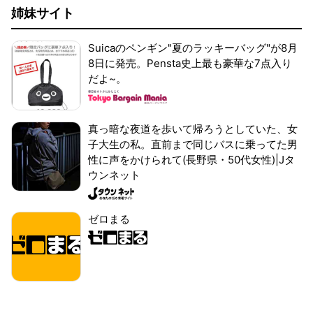
姉妹サイト
Suicaのペンギン"夏のラッキーバッグ"が8月
8日に発売。Pensta史上最も豪華な7点入り
だよ~。
真っ暗な夜道を歩いて帰ろうとしていた、女
子大生の私。直前まで同じバスに乗ってた男
性に声をかけられて(長野県・50代女性)|Jタ
ウンネット
ゼロまる