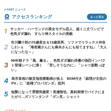
J-CAST ニュース
アクセスランキング
もっと見る
サッカー・ハーランドの美女モデル恋人、超ミニ丈ワンピで
色気ダダ漏れ すらり神スタイルの美貌
市川團十郎の15歳長女＆13歳長男、ソファでリラックス仲良
し2ショ 「海老蔵さんにも麻央さんにも似てますね」「大人
になったな～」
NHK朝ドラ「風、薫る」、色気ダダ漏れ俳優の強烈インパク
ト登場シーンに沸く 「苦しそうなのに」「シャツ姿艶っぽ
い」
高市首相の被災地視察動画が炎上 BGM付き「総理が主役の
PV」に「政権プロパガンダ」批判
短髪になって雰囲気激変！長瀬智也、真剣表情でバイクにま
たがり...ガソリンタンク「ガン見」ショット
J-CAST ニュース