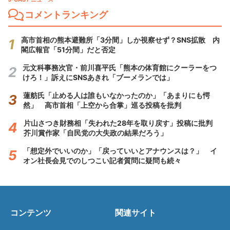
コメントランキング
高市首相の熊本避難所「3分間」しか視察せず？SNS拡散 内
閣広報官「51分間」だと否定
元文科事務次官・前川喜平氏「熊本の体育館にクーラーをつ
けろ！」訴えにSNSあきれ「ブーメランでは」
蓮舫氏「止める人は誰もいなかったのか」「あまりにも愕
然」 高市首相「上空から合掌」巡る投稿を批判
片山さつき財務相「失われた28年を取り戻す」投稿に批判
芥川賞作家「自民党の大失政の結果だろう」
「想定外でいいのか」「戻っていいとアナウンスは？」 イ
オン社長会見でのしつこい記者質問に疑問も続々
コンテンツ
関連サイト