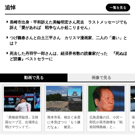
追悼
一覧を見る
長崎市出身・平和訴えた美輪明宏さん死去 ラストメッセージでも
訴え「愛があれば 戦争なんか起こりません」
つげ義春さんと白土三平さん カリスマ漫画家、二人の「違い」と
は？
死去した丹羽宇一郎さんは、経済界有数の読書家だった 『死ぬほ
ど読書』ベストセラーに
動画で見る
画像で見る
「異物使用疑惑」元韓
熊本市長、相次ぐ余震
広島原爆の日、小沢一
張
国セーブ王、出場停止
に本音ぽつり「もう嫌
郎氏が高市政権を「戦
ォ
明けマウンドで...
だなぁ」 被災...
前回帰路線」と...
気