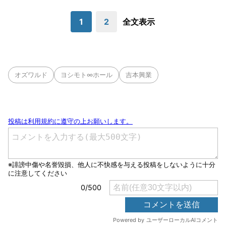
1
2
全文表示
オズワルド
ヨシモト∞ホール
吉本興業