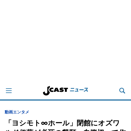
動画
エンタメ
「ヨシモト∞ホール」閉館にオズワ