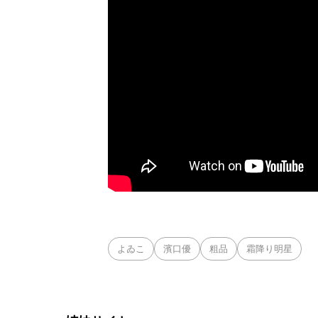
よゐこ
濱口優
粗品
霜降り明星