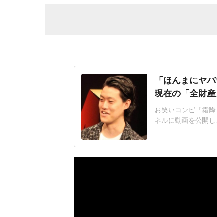
「ほんまにヤバい
現在の「全財産
お笑いコンビ「霜降り
ネルに動画を公開し
な金額に足りないと
ってると思うんです
で、「金ない....
話した。粗品さんは