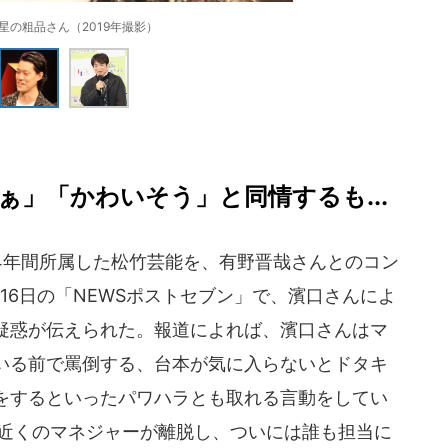
星の粗品さん（2019年撮影）
」「かわいそう」と同情するも...
4年間所属した松竹芸能を、有野晋哉さんとのコン
16日の「NEWSポストセブン」で、濱口さんによ
疑惑が伝えられた。報道によれば、濱口さんはマ
いる前で罵倒する、台本が気に入らないとドタキ
をするといったパワハラとも取れる言動をしてい
名近くのマネジャーが離脱し、ついには誰も担当に