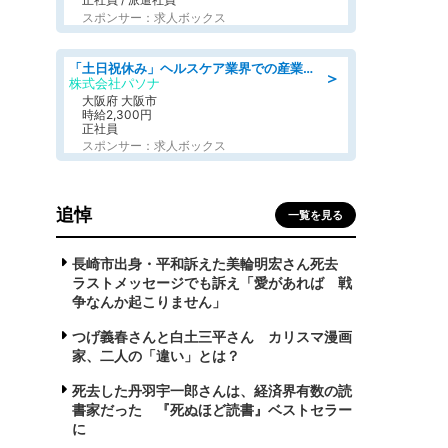
スポンサー：求人ボックス
「土日祝休み」ヘルスケア業界での産業保健師業務/看護師/高時給/要資格:正看護師
＞
株式会社パソナ
大阪府 大阪市
時給2,300円
正社員
スポンサー：求人ボックス
追悼
一覧を見る
長崎市出身・平和訴えた美輪明宏さん死去
ラストメッセージでも訴え「愛があれば 戦
争なんか起こりません」
つげ義春さんと白土三平さん カリスマ漫画
家、二人の「違い」とは？
死去した丹羽宇一郎さんは、経済界有数の読
書家だった 『死ぬほど読書』ベストセラー
に