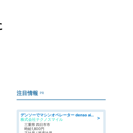
に
注目情報
PR
デンソーでマシンオペレーター denso aichi
＞
株式会社テクノスマイル
三重県 四日市市
時給1,800円
正社員 / 派遣社員