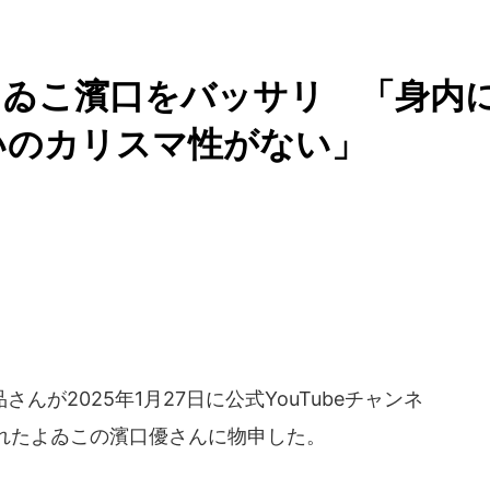
よゐこ濱口をバッサリ 「身内
いのカリスマ性がない」
が2025年1月27日に公式YouTubeチャンネ
れたよゐこの濱口優さんに物申した。