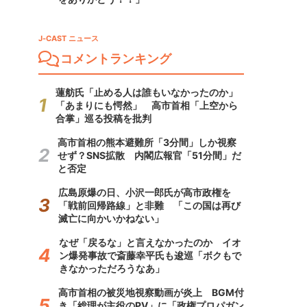
J-CAST ニュース
コメントランキング
蓮舫氏「止める人は誰もいなかったのか」
「あまりにも愕然」 高市首相「上空から
合掌」巡る投稿を批判
高市首相の熊本避難所「3分間」しか視察
せず？SNS拡散 内閣広報官「51分間」だ
と否定
広島原爆の日、小沢一郎氏が高市政権を
「戦前回帰路線」と非難 「この国は再び
滅亡に向かいかねない」
なぜ「戻るな」と言えなかったのか イオ
ン爆発事故で斎藤幸平氏も逡巡「ボクもで
きなかっただろうなあ」
高市首相の被災地視察動画が炎上 BGM付
き「総理が主役のPV」に「政権プロパガン