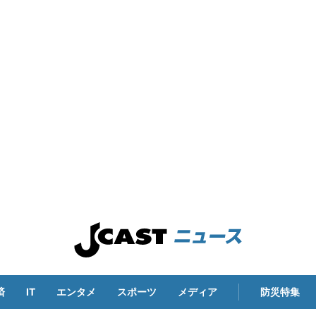
済
IT
エンタメ
スポーツ
メディア
防災特集