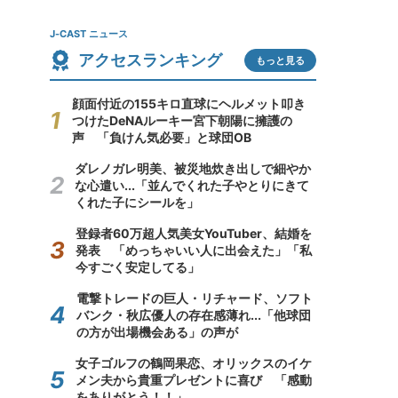
J-CAST ニュース
アクセスランキング
もっと見る
顔面付近の155キロ直球にヘルメット叩き
つけたDeNAルーキー宮下朝陽に擁護の
声 「負けん気必要」と球団OB
ダレノガレ明美、被災地炊き出しで細やか
な心遣い...「並んでくれた子やとりにきて
くれた子にシールを」
登録者60万超人気美女YouTuber、結婚を
発表 「めっちゃいい人に出会えた」「私
今すごく安定してる」
電撃トレードの巨人・リチャード、ソフト
バンク・秋広優人の存在感薄れ...「他球団
の方が出場機会ある」の声が
女子ゴルフの鶴岡果恋、オリックスのイケ
メン夫から貴重プレゼントに喜び 「感動
をありがとう！！」