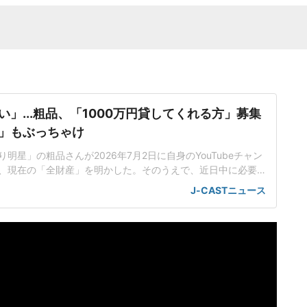
」...粗品、「1000万円貸してくれる方」募集
」もぶっちゃけ
明星」の粗品さんが2026年7月2日に自身のYouTubeチャン
、現在の「全財産」を明かした。そのうえで、近日中に必要
して、お金を貸してくれる人を募った。「多分一文無しにな
J-CASTニュース
よ」粗品さんは「人生終わったかもしれん」と題した動画
..ということで、すごい、なんていうんですかね、ピンチです」と
、