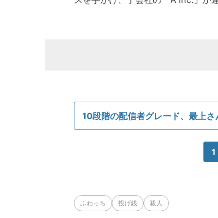
10段階の配信者グレード、最上さ
1
ふわっち
投げ銭
殺人