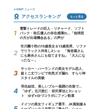
J-CAST ニュース
アクセスランキング
もっと見る
電撃トレードの巨人・リチャード、ソフト
バンク・秋広優人の存在感薄れ...「他球団
の方が出場機会ある」の声が
市川團十郎の15歳長女＆13歳長男、ソファ
でリラックス仲良し2ショ 「海老蔵さん
にも麻央さんにも似てますね」「大人にな
ったな～」
サッカー・ハーランドの美女モデル恋人、
超ミニ丈ワンピで色気ダダ漏れ すらり神
スタイルの美貌
羽生結弦、美しいブルー基調の衣装で...
「ゆず」北川悠仁・岩沢厚治と3ショッ
ト ゆず×ゆづコラボにファン歓喜
ドイツの美女フィギュア選手、JK風制服＆
ルーズソックス衣装で「激カワ」ショッ