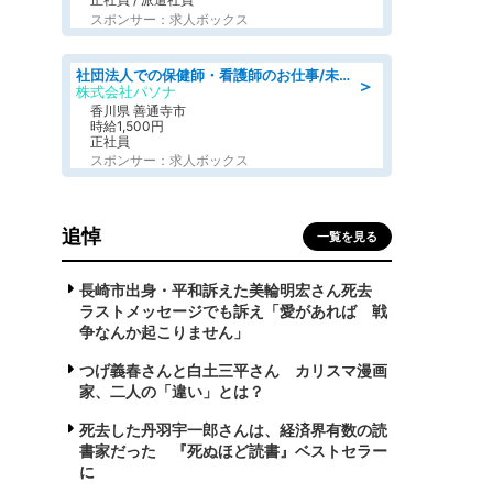
スポンサー：求人ボックス
社団法人での保健師・看護師のお仕事/未経験OK/要資格:普通免許、保健師、正看護師
＞
株式会社パソナ
香川県 善通寺市
時給1,500円
正社員
スポンサー：求人ボックス
追悼
一覧を見る
長崎市出身・平和訴えた美輪明宏さん死去
ラストメッセージでも訴え「愛があれば 戦
争なんか起こりません」
つげ義春さんと白土三平さん カリスマ漫画
家、二人の「違い」とは？
死去した丹羽宇一郎さんは、経済界有数の読
書家だった 『死ぬほど読書』ベストセラー
に