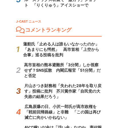
ト 「りくりゅう」アイスショーで
J-CAST ニュース
コメントランキング
蓮舫氏「止める人は誰もいなかったのか」
「あまりにも愕然」 高市首相「上空から
合掌」巡る投稿を批判
高市首相の熊本避難所「3分間」しか視察
せず？SNS拡散 内閣広報官「51分間」だ
と否定
片山さつき財務相「失われた28年を取り戻
す」投稿に批判 芥川賞作家「自民党の大
失政の結果だろう」
広島原爆の日、小沢一郎氏が高市政権を
「戦前回帰路線」と非難 「この国は再び
滅亡に向かいかねない」
AVで稼いだ金は「汚い金」なのか 寄付報