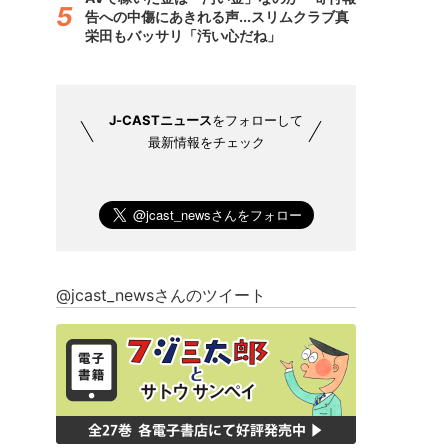
告への中傷にあきれる声...スリムクラブ真
栄田もバッサリ「汚い心だね」
J-CASTニュース
をフォローして
最新情報をチェック
@jcast_newsさんのツイート