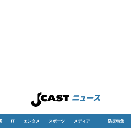
済
IT
エンタメ
スポーツ
メディア
防災特集