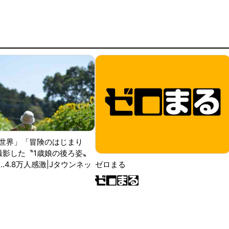
世界」「冒険のはじまり
が撮影した〝1歳娘の後ろ姿〟
ゼロまる
..4.8万人感激|Jタウンネッ