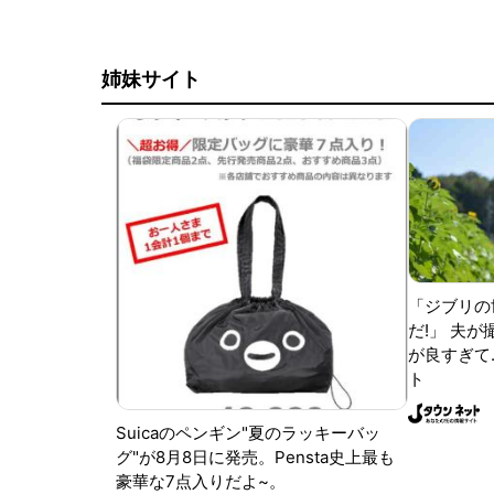
姉妹サイト
「ジブリの
だ!」 夫
が良すぎて.
ト
Suicaのペンギン"夏のラッキーバッ
グ"が8月8日に発売。Pensta史上最も
豪華な7点入りだよ~。