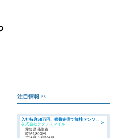
っ
注目情報
PR
入社特典58万円、寮費完備で無料!デンソーで働こう!自動車工場で小型部品の検査業務 denso aichi
＞
株式会社テクノスマイル
愛知県 蒲郡市
時給1,800円
正社員 / 派遣社員