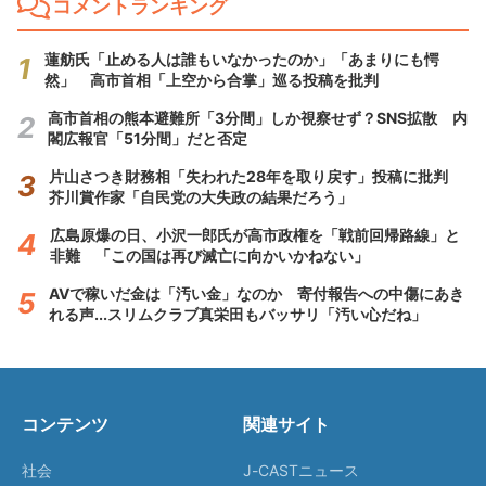
コメントランキング
蓮舫氏「止める人は誰もいなかったのか」「あまりにも愕
然」 高市首相「上空から合掌」巡る投稿を批判
高市首相の熊本避難所「3分間」しか視察せず？SNS拡散 内
閣広報官「51分間」だと否定
片山さつき財務相「失われた28年を取り戻す」投稿に批判
芥川賞作家「自民党の大失政の結果だろう」
広島原爆の日、小沢一郎氏が高市政権を「戦前回帰路線」と
非難 「この国は再び滅亡に向かいかねない」
AVで稼いだ金は「汚い金」なのか 寄付報告への中傷にあき
れる声...スリムクラブ真栄田もバッサリ「汚い心だね」
コンテンツ
関連サイト
社会
J-CASTニュース