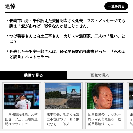
追悼
一覧を見る
長崎市出身・平和訴えた美輪明宏さん死去 ラストメッセージでも
訴え「愛があれば 戦争なんか起こりません」
つげ義春さんと白土三平さん カリスマ漫画家、二人の「違い」と
は？
死去した丹羽宇一郎さんは、経済界有数の読書家だった 『死ぬほ
ど読書』ベストセラーに
動画で見る
画像で見る
「異物使用疑惑」元韓
熊本市長、相次ぐ余震
広島原爆の日、小沢一
張
国セーブ王、出場停止
に本音ぽつり「もう嫌
郎氏が高市政権を「戦
ォ
明けマウンドで...
だなぁ」 被災...
前回帰路線」と...
気