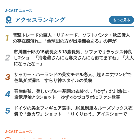
J-CAST ニュース
アクセスランキング
もっと見る
電撃トレードの巨人・リチャード、ソフトバンク・秋広優人
の存在感薄れ...「他球団の方が出場機会ある」の声が
市川團十郎の15歳長女＆13歳長男、ソファでリラックス仲良
し2ショ 「海老蔵さんにも麻央さんにも似てますね」「大人
になったな～」
サッカー・ハーランドの美女モデル恋人、超ミニ丈ワンピで
色気ダダ漏れ すらり神スタイルの美貌
羽生結弦、美しいブルー基調の衣装で...「ゆず」北川悠仁・
岩沢厚治と3ショット ゆず×ゆづコラボにファン歓喜
ドイツの美女フィギュア選手、JK風制服＆ルーズソックス衣
装で「激カワ」ショット 「りくりゅう」アイスショーで
J-CAST ニュース