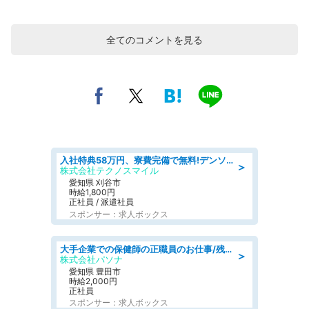
全てのコメントを見る
入社特典58万円、寮費完備で無料!デンソーで働こう!自動車工場で小型部品の検査業務 denso aichi
＞
株式会社テクノスマイル
愛知県 刈谷市
時給1,800円
正社員 / 派遣社員
スポンサー：求人ボックス
大手企業での保健師の正職員のお仕事/残業なし/要資格:保健師
＞
株式会社パソナ
愛知県 豊田市
時給2,000円
正社員
スポンサー：求人ボックス