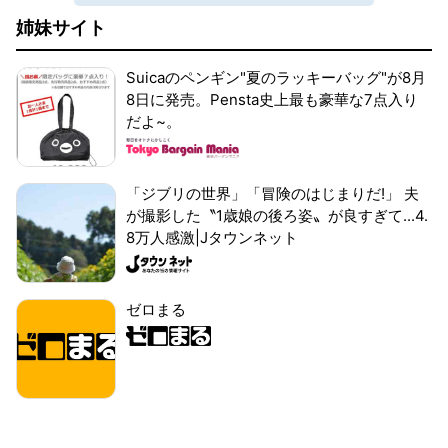
姉妹サイト
Suicaのペンギン"夏のラッキーバッグ"が8月
8日に発売。Pensta史上最も豪華な7点入り
だよ~。
「ジブリの世界」「冒険のはじまりだ!」 夫
が撮影した〝1歳娘の後ろ姿〟が良すぎて...4.
8万人感激|Jタウンネット
ゼロまる