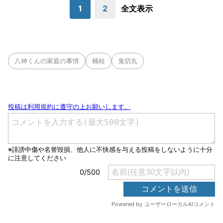
1
2
全文表示
八神くんの家庭の事情
楠桂
鬼切丸