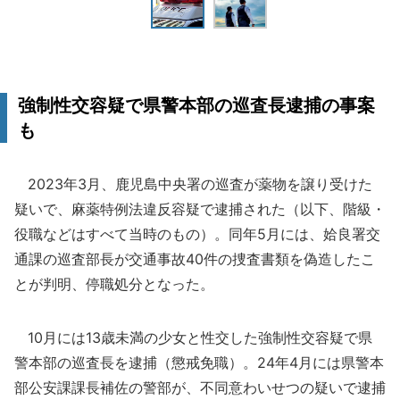
強制性交容疑で県警本部の巡査長逮捕の事案
も
2023年3月、鹿児島中央署の巡査が薬物を譲り受けた
疑いで、麻薬特例法違反容疑で逮捕された（以下、階級・
役職などはすべて当時のもの）。同年5月には、姶良署交
通課の巡査部長が交通事故40件の捜査書類を偽造したこ
とが判明、停職処分となった。
10月には13歳未満の少女と性交した強制性交容疑で県
警本部の巡査長を逮捕（懲戒免職）。24年4月には県警本
部公安課課長補佐の警部が、不同意わいせつの疑いで逮捕