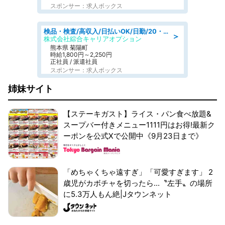
スポンサー：求人ボックス
検品・検査/高収入/日払いOK/日勤/20・30・40代活躍中/製造 工場
＞
株式会社綜合キャリアオプション
熊本県 菊陽町
時給1,800円～2,250円
正社員 / 派遣社員
スポンサー：求人ボックス
姉妹サイト
【ステーキガスト】ライス・パン食べ放題&
スープバー付きメニュー1111円はお得!最新ク
ーポンを公式Xで公開中《9月23日まで》
「めちゃくちゃ遠すぎ」「可愛すぎます」 2
歳児がカボチャを切ったら...〝左手〟の場所
に5.3万人もん絶|Jタウンネット