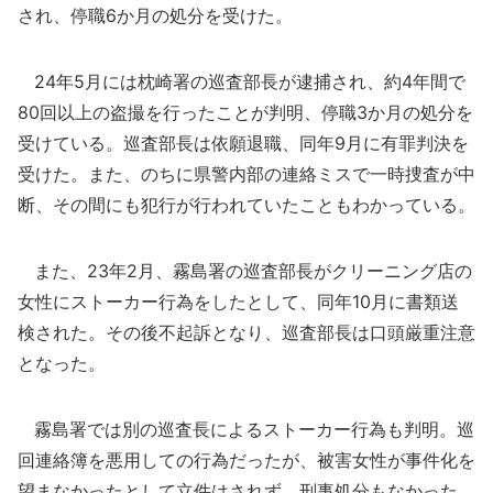
され、停職6か月の処分を受けた。
24年5月には枕崎署の巡査部長が逮捕され、約4年間で
80回以上の盗撮を行ったことが判明、停職3か月の処分を
受けている。巡査部長は依願退職、同年9月に有罪判決を
受けた。また、のちに県警内部の連絡ミスで一時捜査が中
断、その間にも犯行が行われていたこともわかっている。
また、23年2月、霧島署の巡査部長がクリーニング店の
女性にストーカー行為をしたとして、同年10月に書類送
検された。その後不起訴となり、巡査部長は口頭厳重注意
となった。
霧島署では別の巡査長によるストーカー行為も判明。巡
回連絡簿を悪用しての行為だったが、被害女性が事件化を
望まなかったとして立件はされず、刑事処分もなかった。