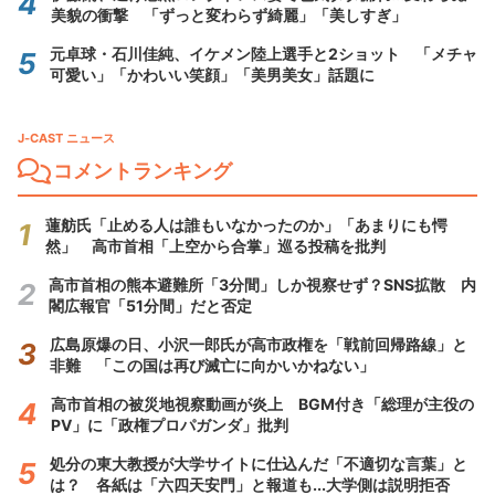
美貌の衝撃 「ずっと変わらず綺麗」「美しすぎ」
元卓球・石川佳純、イケメン陸上選手と2ショット 「メチャ
可愛い」「かわいい笑顔」「美男美女」話題に
J-CAST ニュース
コメントランキング
蓮舫氏「止める人は誰もいなかったのか」「あまりにも愕
然」 高市首相「上空から合掌」巡る投稿を批判
高市首相の熊本避難所「3分間」しか視察せず？SNS拡散 内
閣広報官「51分間」だと否定
広島原爆の日、小沢一郎氏が高市政権を「戦前回帰路線」と
非難 「この国は再び滅亡に向かいかねない」
高市首相の被災地視察動画が炎上 BGM付き「総理が主役の
PV」に「政権プロパガンダ」批判
処分の東大教授が大学サイトに仕込んだ「不適切な言葉」と
は？ 各紙は「六四天安門」と報道も...大学側は説明拒否