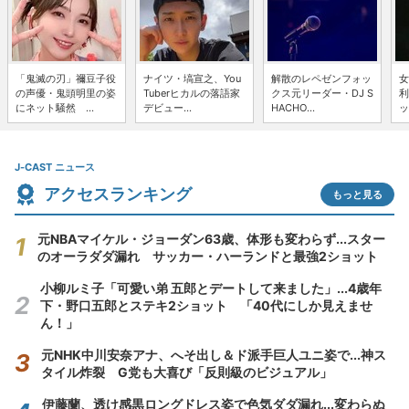
「鬼滅の刃」禰豆子役
ナイツ・塙宣之、You
解散のレペゼンフォッ
女
の声優・鬼頭明里の姿
Tuberヒカルの落語家
クス元リーダー・DJ S
利
にネット騒然 ...
デビュー...
HACHO...
ッ
J-CAST ニュース
アクセスランキング
もっと見る
元NBAマイケル・ジョーダン63歳、体形も変わらず...スター
のオーラダダ漏れ サッカー・ハーランドと最強2ショット
小柳ルミ子「可愛い弟 五郎とデートして来ました」...4歳年
下・野口五郎とステキ2ショット 「40代にしか見えませ
ん！」
元NHK中川安奈アナ、へそ出し＆ド派手巨人ユニ姿で...神ス
タイル炸裂 G党も大喜び「反則級のビジュアル」
伊藤蘭、透け感黒ロングドレス姿で色気ダダ漏れ...変わらぬ