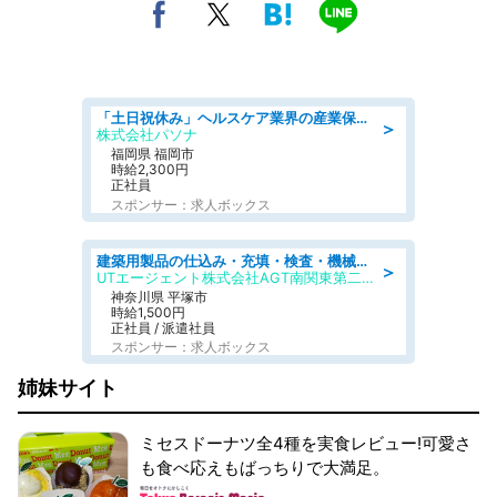
「土日祝休み」ヘルスケア業界の産業保健師/高時給/未経験OK/要資格:保健師、正看護師
＞
株式会社パソナ
福岡県 福岡市
時給2,300円
正社員
スポンサー：求人ボックス
建築用製品の仕込み・充填・検査・機械操作/寮完備/日払い/工場・製造
＞
UTエージェント株式会社AGT南関東第二CU
神奈川県 平塚市
時給1,500円
正社員 / 派遣社員
スポンサー：求人ボックス
姉妹サイト
ミセスドーナツ全4種を実食レビュー!可愛さ
も食べ応えもばっちりで大満足。