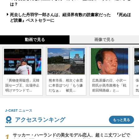
は？
死去した丹羽宇一郎さんは、経済界有数の読書家だった 『死ぬほ
ど読書』ベストセラーに
動画で見る
画像で見る
「異物使用疑惑」元韓
熊本市長、相次ぐ余震
広島原爆の日、小沢一
張
国セーブ王、出場停止
に本音ぽつり「もう嫌
郎氏が高市政権を「戦
ォ
明けマウンドで...
だなぁ」 被災...
前回帰路線」と...
気
J-CAST ニュース
アクセスランキング
もっと見る
サッカー・ハーランドの美女モデル恋人、超ミニ丈ワンピで