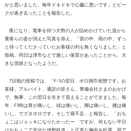
かと思いました。毎年ドキドキで心臓に悪いです」とピー
クが過ぎ去ったことを報告した。
夜になり、電車を待つ大勢の人が詰めかけていた道から
乗客らの姿が消えた写真を添え、「雷の中、雨の中、ずっ
と待ってくださっていたお客様の列も無くなりました」と
投稿。同日は津市などで激しい落雷があったことから、大
きな混雑となったようだ。
7日朝の投稿では、「F-1の翌日、ボロ雑巾状態です。お
客様、アルバイト、通訳の皆さん、警備会社さまのおかげ
で、無事、この翌日を生きて迎えることができました。毎
年、F1時は胃が痛いし、頭は痛いし、脚は痛いし、腰は痛
いし、でズタボロです。そして寝不足」と報告し、「おち
ょこはジョッキになりたかったー ですが、何もない平日
はおちょこで充分な伊勢鉄道」と正直な胸中を吐露。同ア