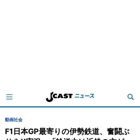
動画
社会
F1日本GP最寄りの伊勢鉄道、奮闘ぶ