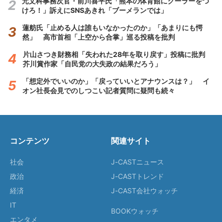
元文科事務次官・前川喜平氏「熊本の体育館にクーラーをつ
けろ！」訴えにSNSあきれ「ブーメランでは」
蓮舫氏「止める人は誰もいなかったのか」「あまりにも愕
然」 高市首相「上空から合掌」巡る投稿を批判
片山さつき財務相「失われた28年を取り戻す」投稿に批判
芥川賞作家「自民党の大失政の結果だろう」
「想定外でいいのか」「戻っていいとアナウンスは？」 イ
オン社長会見でのしつこい記者質問に疑問も続々
コンテンツ
関連サイト
社会
J-CASTニュース
政治
J-CASTトレンド
経済
J-CAST会社ウォッチ
IT
BOOKウォッチ
エンタメ