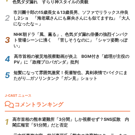
色気ダダ漏れ すらり神スタイルの美貌
市川團十郎の15歳長女＆13歳長男、ソファでリラックス仲良
し2ショ 「海老蔵さんにも麻央さんにも似てますね」「大人
になったな～」
NHK朝ドラ「風、薫る」、色気ダダ漏れ俳優の強烈インパク
ト登場シーンに沸く 「苦しそうなのに」「シャツ姿艶っぽ
い」
高市首相の被災地視察動画が炎上 BGM付き「総理が主役の
PV」に「政権プロパガンダ」批判
短髪になって雰囲気激変！長瀬智也、真剣表情でバイクにま
たがり...ガソリンタンク「ガン見」ショット
J-CAST ニュース
コメントランキング
高市首相の熊本避難所「3分間」しか視察せず？SNS拡散 内
閣広報官「51分間」だと否定